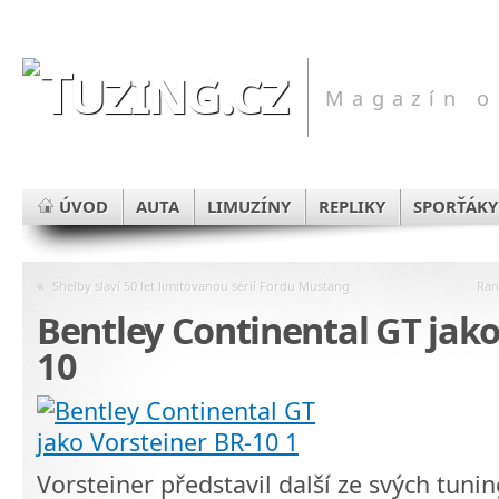
Magazín o
ÚVOD
AUTA
LIMUZÍNY
REPLIKY
SPORŤÁKY
«
Shelby slaví 50 let limitovanou sérií Fordu Mustang
Ran
Bentley Continental GT jako
10
Vorsteiner představil další ze svých tun