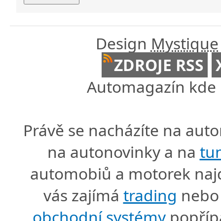
Design
Mystique
ZDROJE RSS
Automagazín kde n
Právě se nacházíte na au
na autonovinky a na
tu
automobiů a motorek naj
vás zajímá
trading
nebo 
obchodní systémy
popříp