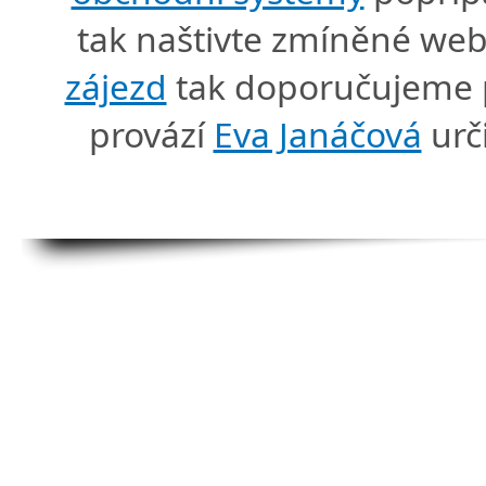
tak naštivte zmíněné we
zájezd
tak doporučujeme p
provází
Eva Janáčová
urč