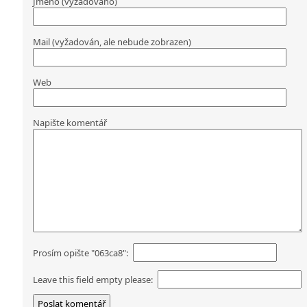
Jméno (vyžadováno)
Mail (vyžadován, ale nebude zobrazen)
Web
Napište komentář
Prosím opište "063ca8":
Leave this field empty please: