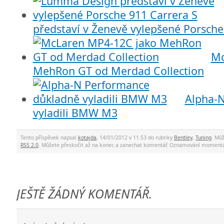
představí v Ženevě vylepšené Porsche
Mc
MehRon GT od Merdad Collection
Alpha-
vyladili BMW M3
Tento příspěvek napsal
kotajda
, 14/01/2012 v 11.53 do rubriky
Bentley
,
Tuning
. Mů
RSS 2.0
. Můžete přeskočit až na konec a zanechat komentář. Oznamování momentá
JEŠTĚ ŽÁDNÝ KOMENTÁŘ.