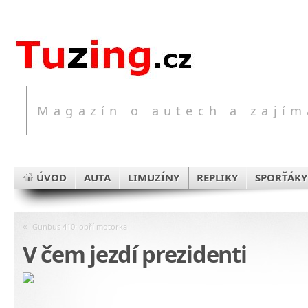
Magazín o autech a zajím
ÚVOD
AUTA
LIMUZÍNY
REPLIKY
SPORŤÁKY
«
Gunbus 410: obří motorka
V čem jezdí prezidenti