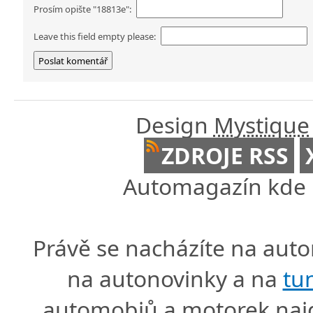
Prosím opište "18813e":
Leave this field empty please:
Design
Mystique
ZDROJE RSS
Automagazín kde n
Právě se nacházíte na au
na autonovinky a na
tu
automobiů a motorek naj