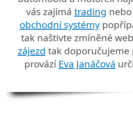
vás zajímá
trading
nebo 
obchodní systémy
popříp
tak naštivte zmíněné we
zájezd
tak doporučujeme p
provází
Eva Janáčová
urč