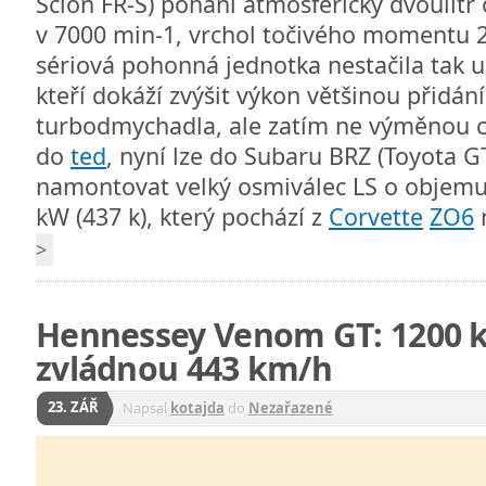
Scion FR-S) pohání atmosférický dvoulitr
v 7000 min-1, vrchol točivého momentu
sériová pohonná jednotka nestačila tak u
kteří dokáží zvýšit výkon většinou přid
turbodmychadla, ale zatím ne výměnou c
do
ted
, nyní lze do Subaru BRZ (Toyota G
namontovat velký osmiválec LS o objemu 
kW (437 k), který pochází z
Corvette
ZO6
>
Hennessey Venom GT: 1200 ko
zvládnou 443 km/h
23. ZÁŘ
Napsal
kotajda
do
Nezařazené