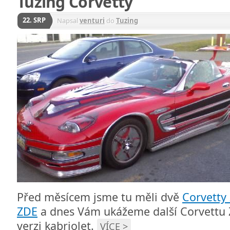
Tuzing Corvetty
22. SRP
Napsal
venturi
do
Tuzing
Před měsícem jsme tu měli dvě
Corvetty
ZDE
a dnes Vám ukážeme další Corvettu Z
verzi kabriolet.
VÍCE >