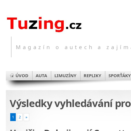
Magazín o autech a zajím
ÚVOD
AUTA
LIMUZÍNY
REPLIKY
SPORŤÁKY
Výsledky vyhledávání pr
1
2
»