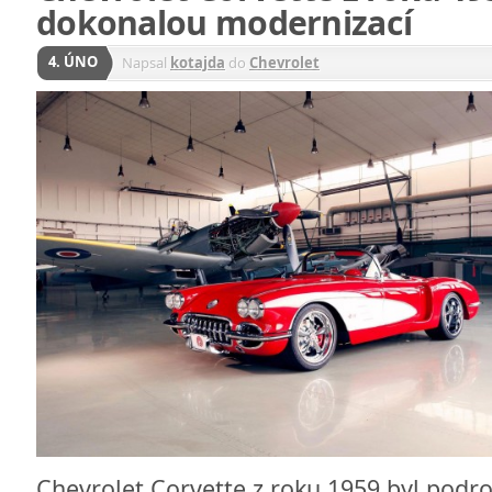
dokonalou modernizací
4. ÚNO
Napsal
kotajda
do
Chevrolet
Chevrolet Corvette z roku 1959 byl podr