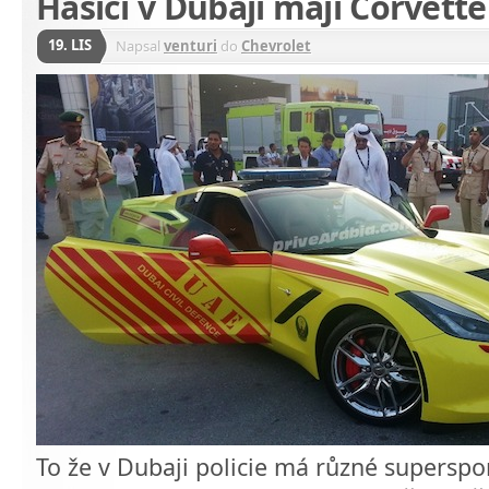
Hasiči v Dubaji mají Corvette
19. LIS
Napsal
venturi
do
Chevrolet
To že v Dubaji policie má různé superspo