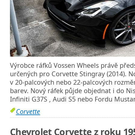
Výrobce ráfků Vossen Wheels právě předs
určených pro Corvette Stingray (2014). No
v 20-palcových nebo 22-palcových rozměr
barev. Nový ráfek půjde objednat i do Ni
Infiniti G37S , Audi S5 nebo Fordu Must
Corvette
Chevrolet Corvette z roku 19