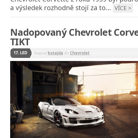
a výsledek rozhodně stojí za to…
VÍCE >
Nadopovaný Chevrolet Corve
TIKT
17. LED
Napsal
kotajda
do
Chevrolet