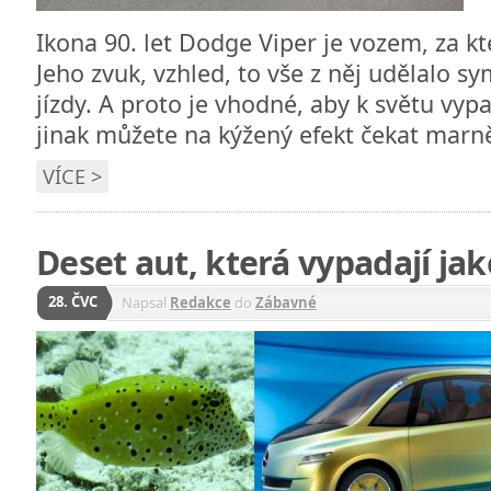
Ikona 90. let Dodge Viper je vozem, za kt
Jeho zvuk, vzhled, to vše z něj udělalo s
jízdy. A proto je vhodné, aby k světu vypa
jinak můžete na kýžený efekt čekat marn
VÍCE >
Deset aut, která vypadají ja
28. ČVC
Napsal
Redakce
do
Zábavné