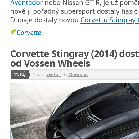
Aventado
r nebo Nissan GT-R, je už poměr
nově ji pořadný supersport dostaly hasiči.
Dubaje dostaly novou
Corvettu Stingray 
Corvette
Corvette Stingray (2014) dos
od Vossen Wheels
11. ŘÍJ
Napsal
venturi
do
Chevrolet