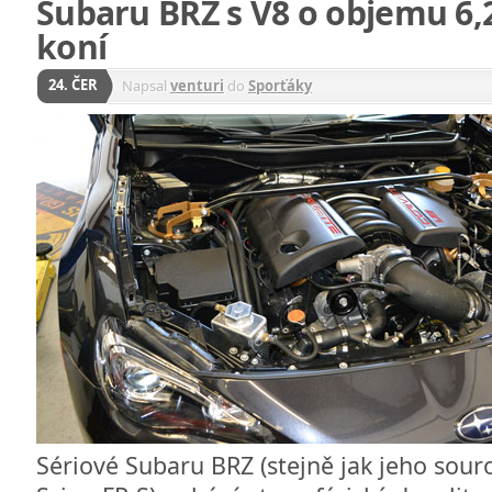
Subaru BRZ s V8 o objemu 6,
koní
24. ČER
Napsal
venturi
do
Sporťáky
Sériové Subaru BRZ (stejně jak jeho sou