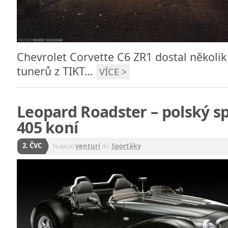
Chevrolet Corvette C6 ZR1 dostal několi
tunerů z TIKT…
VÍCE >
Leopard Roadster – polský 
405 koní
2. ČVC
Napsal
venturi
do
Sporťáky