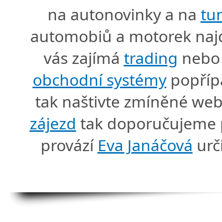
na autonovinky a na
tu
automobiů a motorek naj
vás zajímá
trading
nebo 
obchodní systémy
popříp
tak naštivte zmíněné we
zájezd
tak doporučujeme p
provází
Eva Janáčová
urč