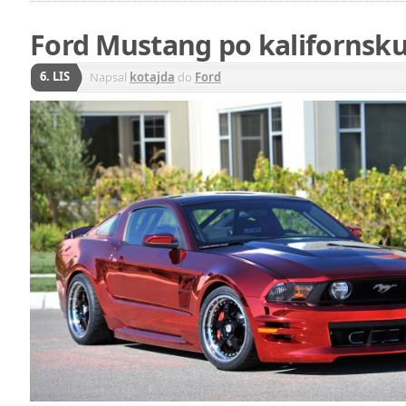
Ford Mustang po kalifornsk
6. LIS
Napsal
kotajda
do
Ford