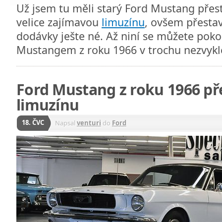
Už jsem tu měli starý Ford Mustang pře
velice zajímavou
limuzínu
, ovšem přesta
dodávky ješte né. Až niní se můžete pok
Mustangem z roku 1966 v trochu nezvykl
Ford Mustang z roku 1966 př
limuzínu
18. ČVC
Napsal
venturi
do
Ford