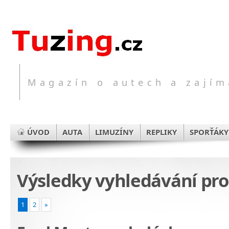
Magazín o autech a zajím
ÚVOD
AUTA
LIMUZÍNY
REPLIKY
SPORŤÁKY
Výsledky vyhledávání pr
1
2
»