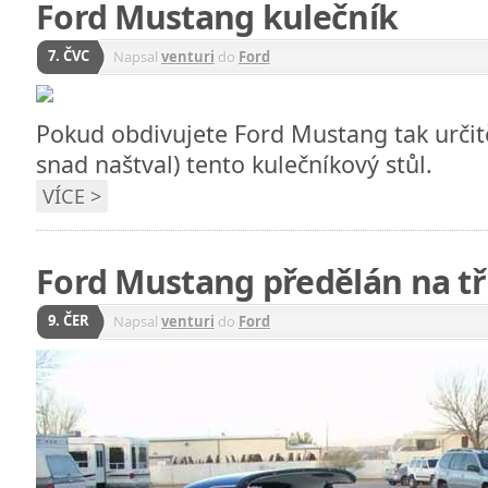
Ford Mustang kulečník
7. ČVC
Napsal
venturi
do
Ford
Pokud obdivujete Ford Mustang tak určitě
snad naštval) tento kulečníkový stůl.
VÍCE >
Ford Mustang předělán na tř
9. ČER
Napsal
venturi
do
Ford