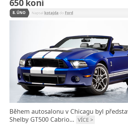
650 koní
8. ÚNO
Napsal
kotajda
do
Ford
Během autosalonu v Chicagu byl předst
Shelby GT500 Cabrio…
VÍCE >