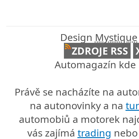
Design
Mystique
ZDROJE RSS
Automagazín kde n
Právě se nacházíte na au
na autonovinky a na
tu
automobiů a motorek naj
vás zajímá
trading
nebo 