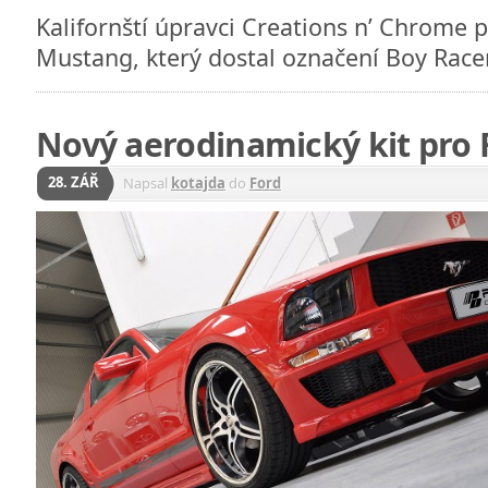
Kalifornští úpravci Creations n’ Chrome p
Mustang, který dostal označení Boy Rac
Nový aerodinamický kit pro
28. ZÁŘ
Napsal
kotajda
do
Ford