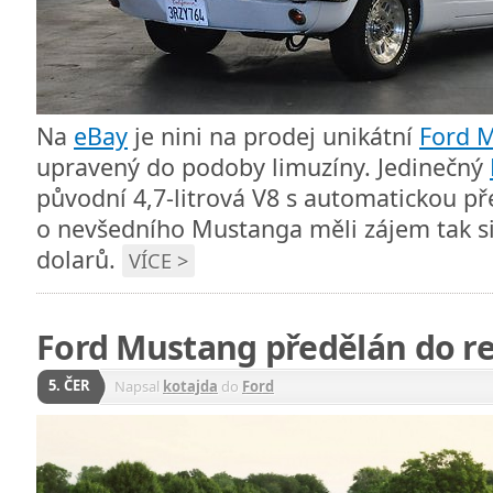
Na
eBay
je nini na prodej unikátní
Ford 
upravený do podoby limuzíny. Jedinečný
původní 4,7-litrová V8 s automatickou p
o nevšedního Mustanga měli zájem tak si
dolarů.
VÍCE >
Ford Mustang předělán do re
5. ČER
Napsal
kotajda
do
Ford