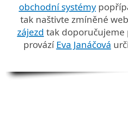
obchodní systémy
popříp
tak naštivte zmíněné we
zájezd
tak doporučujeme p
provází
Eva Janáčová
urč