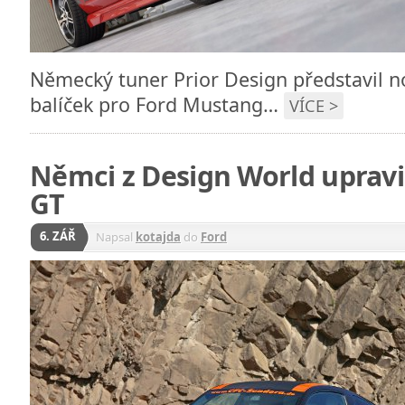
Německý tuner Prior Design představil 
balíček pro Ford Mustang…
VÍCE >
Němci z Design World upravi
GT
6. ZÁŘ
Napsal
kotajda
do
Ford