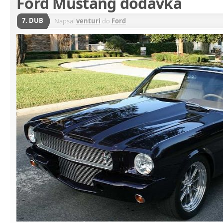
Ford Mustang dodávka
7. DUB
Napsal
venturi
do
Ford