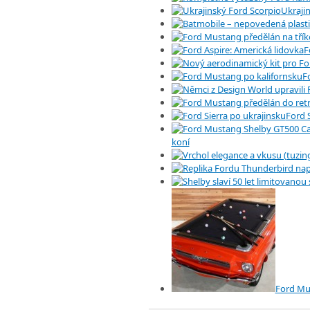
Ukraji
F
F
Ford 
koní
Ford Mu