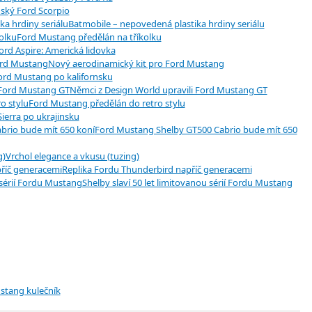
nský Ford Scorpio
Batmobile – nepovedená plastika hrdiny seriálu
Ford Mustang předělán na tříkolku
ord Aspire: Americká lidovka
Nový aerodinamický kit pro Ford Mustang
ord Mustang po kalifornsku
Němci z Design World upravili Ford Mustang GT
Ford Mustang předělán do retro stylu
Sierra po ukrajinsku
Ford Mustang Shelby GT500 Cabrio bude mít 650
Vrchol elegance a vkusu (tuzing)
Replika Fordu Thunderbird napříč generacemi
Shelby slaví 50 let limitovanou sérií Fordu Mustang
stang kulečník