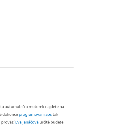
věta automobiů a motorek najdete na
ě dokonce
programovani aos
tak
é provází
Eva Janáčová
určitě budete