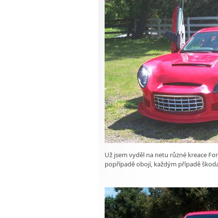
Už jsem vyděl na netu různé kreace For
popřípadě obojí, každým případě ško