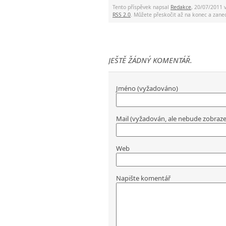
Tento příspěvek napsal
Redakce
, 20/07/2011 
RSS 2.0
. Můžete přeskočit až na konec a za
JEŠTĚ ŽÁDNÝ KOMENTÁŘ.
Jméno (vyžadováno)
Mail (vyžadován, ale nebude zobraz
Web
Napište komentář