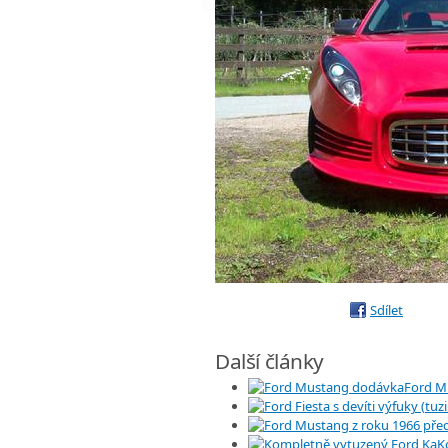
Sdílet
Další články
Ford M
K