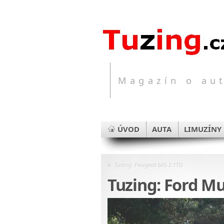
Magazín o aut
ÚVOD
AUTA
LIMUZÍNY
«
Tuzing: Peugeot 605 2.1TD
Tuzing: Ford M