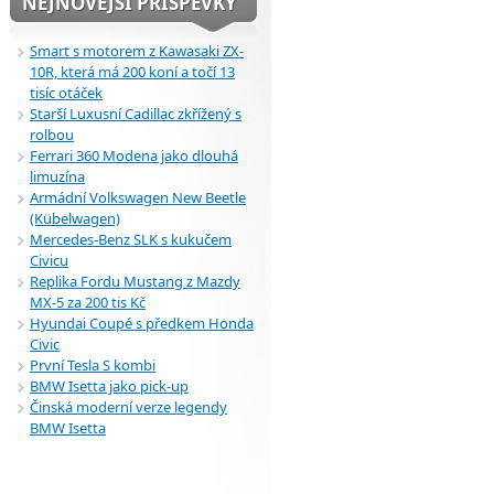
NEJNOVĚJŠÍ PŘÍSPĚVKY
Smart s motorem z Kawasaki ZX-
10R, která má 200 koní a točí 13
tisíc otáček
Starší Luxusní Cadillac zkřížený s
rolbou
Ferrari 360 Modena jako dlouhá
limuzína
Armádní Volkswagen New Beetle
(Kübelwagen)
Mercedes-Benz SLK s kukučem
Civicu
Replika Fordu Mustang z Mazdy
MX-5 za 200 tis Kč
Hyundai Coupé s předkem Honda
Civic
První Tesla S kombi
BMW Isetta jako pick-up
Činská moderní verze legendy
BMW Isetta