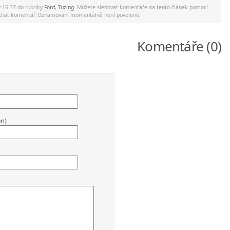
v 16.37 do rubriky
Ford
,
Tuzing
. Můžete sledovat komentáře na tento článek pomocí
nechat komentář. Oznamování momentálně není povolené.
Komentáře (0)
en)