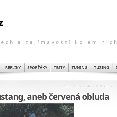
ech a zajímavostí kolem nic
REPLIKY
SPORŤÁKY
TESTY
TUNING
TUZING
»
Tuzing: Porsche 944 za 30 000 eur
ustang, aneb červená obluda