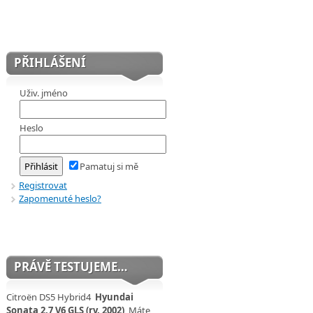
PŘIHLÁŠENÍ
Uživ. jméno
Heslo
Pamatuj si mě
Registrovat
Zapomenuté heslo?
PRÁVĚ TESTUJEME…
Citroën DS5 Hybrid4
Hyundai
Sonata 2,7 V6 GLS (rv. 2002)
Máte