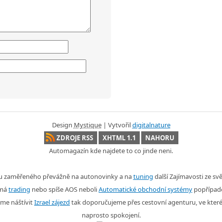
Design
Mystique
| Vytvořil
digitalnature
ZDROJE RSS
XHTML 1.1
NAHORU
Automagazín kde najdete to co jinde neni.
nu zaměřeného převážně na autonovinky a na
tuning
další Zajímavosti ze s
ímá
trading
nebo spíše AOS neboli
Automatické obchodní systémy
popřípad
me náštívit
Izrael zájezd
tak doporučujeme přes cestovní agenturu, ve kter
naprosto spokojení.