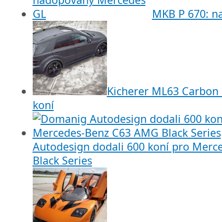
MKB P 670: n
Kicherer ML63 Carbon 
koní
Autodesign dodali 600 koní pro Mer
Black Series