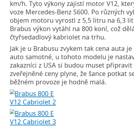
km/h. Tyto výkony zajistí motor V12, kte
voze Mercedes-Benz S600. Po různých vy
objem motoru vyrostl z 5,5 litru na 6,3 li
Brabus výkon vytáhl na 800 koní, což dělá 
čtyřsedadlový kabriolet na trhu.
Jak je u Brabusu zvykem tak cena auta je
auto samotné, u tohoto modelu je nasta
zakazníci z USA si budou muset připravit
zveřejněné ceny plyne, že šance potkat s
běžném provoze je hodně malá.