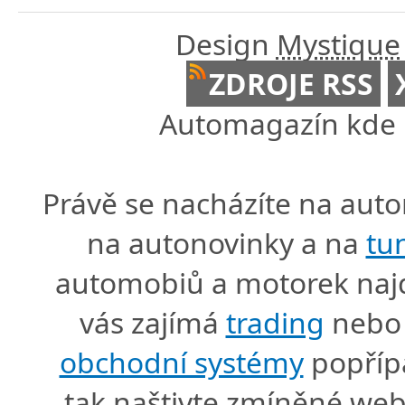
Design
Mystique
ZDROJE RSS
Automagazín kde n
Právě se nacházíte na au
na autonovinky a na
tu
automobiů a motorek naj
vás zajímá
trading
nebo 
obchodní systémy
popříp
tak naštivte zmíněné we