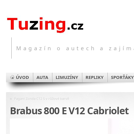
Magazín o autech a zajím
ÚVOD
AUTA
LIMUZÍNY
REPLIKY
SPORŤÁKY
«
Pagani Zonda C12 S v růžové barvě
Brabus 800 E V12 Cabriolet