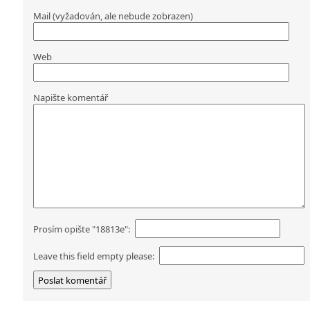
Mail (vyžadován, ale nebude zobrazen)
Web
Napište komentář
Prosím opište "18813e":
Leave this field empty please: