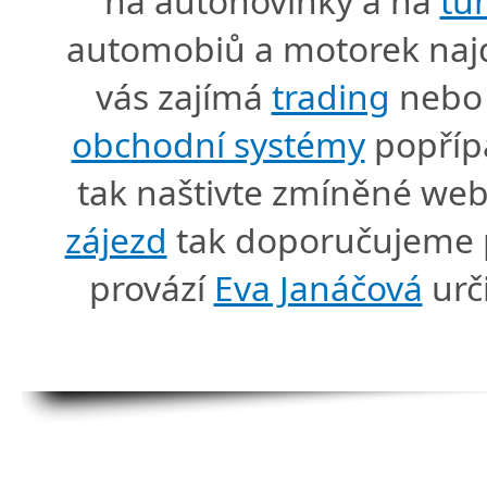
na autonovinky a na
tu
automobiů a motorek naj
vás zajímá
trading
nebo 
obchodní systémy
popříp
tak naštivte zmíněné we
zájezd
tak doporučujeme p
provází
Eva Janáčová
urč