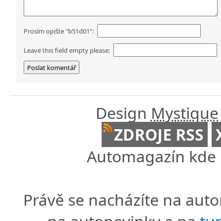
Prosím opište "b51d01":
Leave this field empty please:
Design
Mystique
ZDROJE RSS
Automagazín kde n
Právě se nacházíte na au