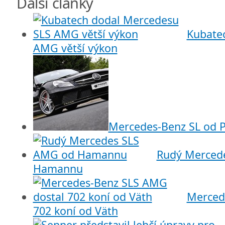
Další články
Kubate
AMG větší výkon
Mercedes-Benz SL od P
Rudý Merced
Hamannu
Merced
702 koní od Väth