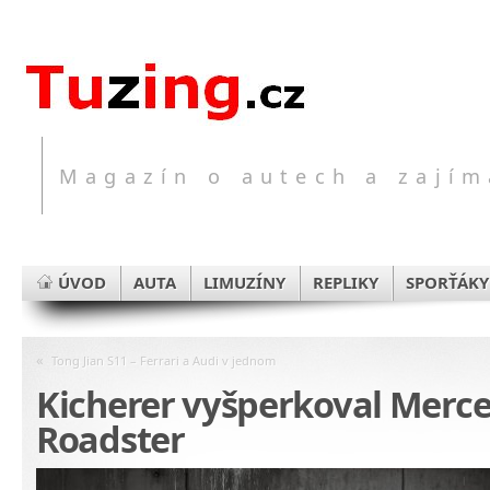
Magazín o autech a zajím
ÚVOD
AUTA
LIMUZÍNY
REPLIKY
SPORŤÁKY
«
Tong Jian S11 – Ferrari a Audi v jednom
Kicherer vyšperkoval Merc
Roadster