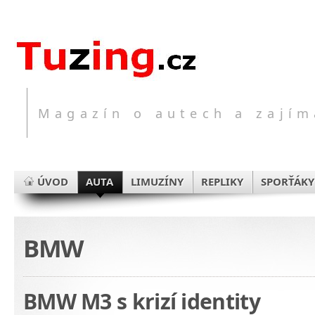
Magazín o autech a zajím
ÚVOD
AUTA
LIMUZÍNY
REPLIKY
SPORŤÁKY
BMW
BMW M3 s krizí identity