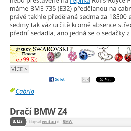
nebo přestavěné na
replika
Rolls-Royce 
máme BME 735 (E32) předělanou na cabr
právě takhle předělaná sedma za 18500 
sedmy tak váz určitě kromě absence stře
přední sedadla, ano jedná se o sedačky z 
VÍCE >
Sdílet
Cabrio
Dračí BMW Z4
3. LIS
Napsal
venturi
do
BMW