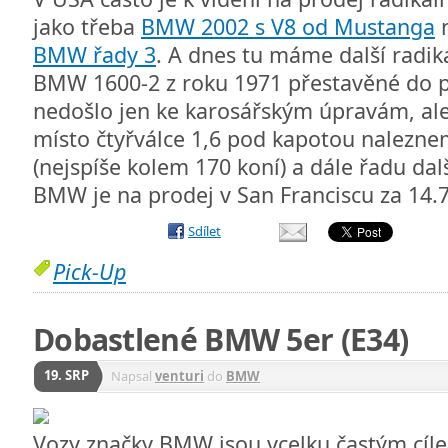
jako třeba
BMW 2002 s V8 od Mustanga
BMW řady 3
. A dnes tu máme další radik
BMW 1600-2 z roku 1971 přestavěné do
nedošlo jen ke karosářským úpravám, al
místo čtyřválce 1,6 pod kapotou nalezneme
(nejspíše kolem 170 koní) a dále řadu dal
BMW je na prodej v San Franciscu za 14.
Sdílet
Pick-Up
Dobastlené BMW 5er (E34)
19. SRP
Napsal
venturi
do
BMW
Vozy značky BMW jsou vcelku častým cíl