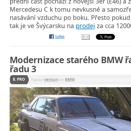
přední část pochází z novější 3er (E46) a z
Mercedesu C k tomu nevkusné a samozře
nasávání vzduchu po boku. Přesto pokud
tak je ve Švýcarsku na
prodej
za cca 1200
Sdílet
Modernizace starého BMW řa
řadu 3
8. PRO
Napsal
venturi
do
BMW