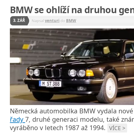
BMW se ohlíží na druhou gene
3. ZÁŘ
Napsal
venturi
do
BMW
Německá automobilka BMW vydala nové v
řady
7, druhé generaci modelu, také znám
vyráběno v letech 1987 až 1994.
VÍCE >