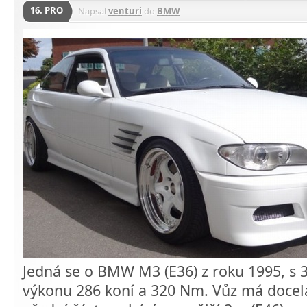
16. PRO
Napsal
venturi
do
BMW
Jedná se o BMW M3 (E36) z roku 1995, s 3
výkonu 286 koní a 320 Nm. Vůz má docela 