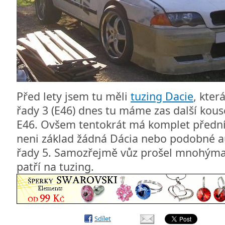
Před lety jsem tu měli
tuzing Dacie
, kter
řady 3 (E46) dnes tu máme zas další kous
E46. Ovšem tentokrát má komplet přední 
neni základ žádná Dácia nebo podobné a
řady 5. Samozřejmě vůz prošel mnohýma 
patří na tuzing.
Sdílet