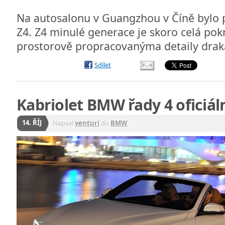
Na autosalonu v Guangzhou v Číně bylo
Z4. Z4 minulé generace je skoro celá pok
prostorově propracovanýma detaily dra
Sdílet
Kabriolet BMW řady 4 oficiá
14. ŘÍJ
Napsal
venturi
do
BMW