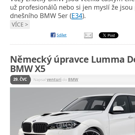
už profesionálů nebo si jen myslí že jsou 
dnešního BMW 5er (
E34
).
VÍCE >
Sdílet
Německý úpravce Lumma Des
BMW X5
29. ČVC
Napsal
venturi
do
BMW