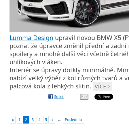
Lumma Design
upravil novou BMW X5 (F1
poznat že úpravce změnil přední a zadní 
spoilery a mnohé další věci včetně četnéh
uhlíkových vláken.
Interiér se úpravy dotkly minimálně. M
nabízí velký výběr z kol různých tvarů a ve
palcová kola z lehkých slitin.
VÍCE >
Sdílet
...
«
1
2
3
4
5
»
Poslední »