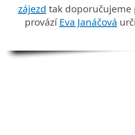
zájezd
tak doporučujeme p
provází
Eva Janáčová
urč