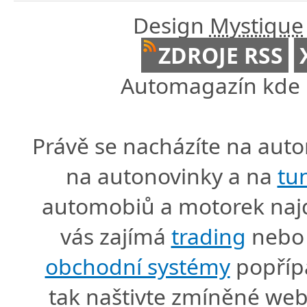
Design
Mystique
ZDROJE RSS
Automagazín kde n
Právě se nacházíte na au
na autonovinky a na
tu
automobiů a motorek naj
vás zajímá
trading
nebo 
obchodní systémy
popříp
tak naštivte zmíněné we