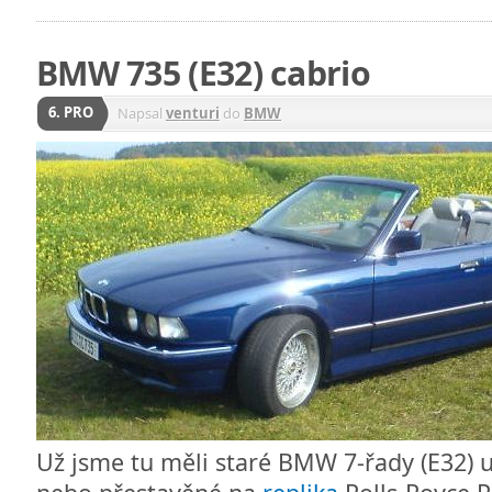
BMW 735 (E32) cabrio
6. PRO
Napsal
venturi
do
BMW
Už jsme tu měli staré BMW 7-řady (E32) 