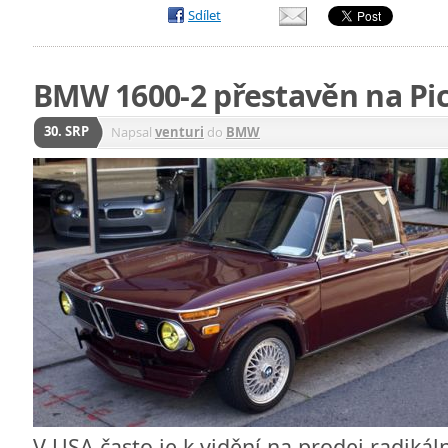
Sdílet
BMW 1600-2 přestavěn na Pi
30. SRP
Napsal
venturi
do
BMW
V USA často je k vidění na prodej radik