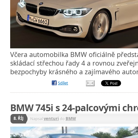
Včera automobilka BMW oficiálně předsta
skládací střechou řady 4 a rovnou zveřejn
bezpochyby krásného a zajímavého auto
Sdílet
BMW 745i s 24-palcovými ch
8. ŘÍJ
Napsal
venturi
do
BMW