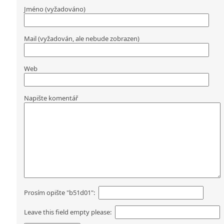
Jméno (vyžadováno)
Mail (vyžadován, ale nebude zobrazen)
Web
Napište komentář
Prosím opište "b51d01":
Leave this field empty please: