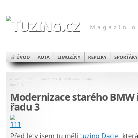
Magazín o
ÚVOD
AUTA
LIMUZÍNY
REPLIKY
SPORŤÁKY
«
Test: Citroën C5 Tourer 2.0 HDi (120 kW) – na vlně
komfortu
Modernizace starého BMW ř
řadu 3
Před lety jsem tu měli
tuzing Dacie
, kter