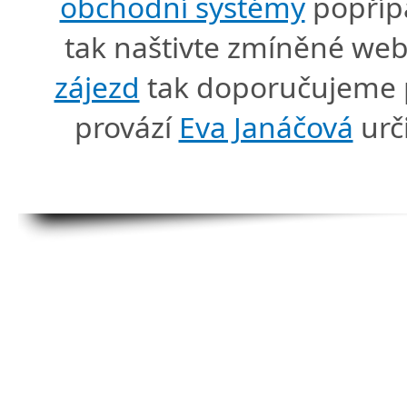
obchodní systémy
popříp
tak naštivte zmíněné we
zájezd
tak doporučujeme p
provází
Eva Janáčová
urč