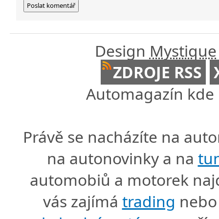
Design
Mystique
ZDROJE RSS
Automagazín kde n
Právě se nacházíte na au
na autonovinky a na
tu
automobiů a motorek naj
vás zajímá
trading
nebo 