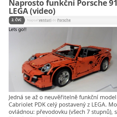
Naprosto funkční Porsche 91
LEGA (video)
2. ČVC
Napsal
venturi
do
Porsche
Jedná se až o neuvěřitelně funkční model
Cabriolet PDK celý postavený z LEGA. M
ovládnou: převodovku (všech 7 stupnů), s