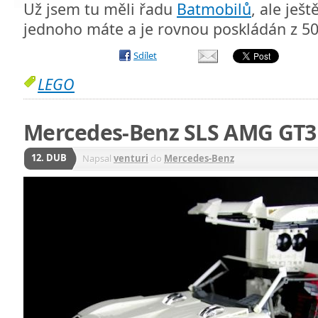
Už jsem tu měli řadu
Batmobilů
, ale ješt
jednoho máte a je rovnou poskládán z 5
Sdílet
LEGO
Mercedes-Benz SLS AMG GT3
12. DUB
Napsal
venturi
do
Mercedes-Benz