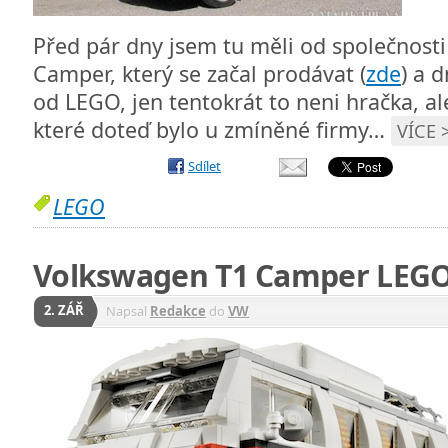
Před pár dny jsem tu měli od společnos
Camper, který se začal prodávat (
zde
) a 
od LEGO, jen tentokrát to neni hračka, al
které doteď bylo u zmíněné firmy…
VÍCE 
Sdílet
LEGO
Volkswagen T1 Camper LEG
2. ZÁŘ
Napsal
Redakce
do
VW