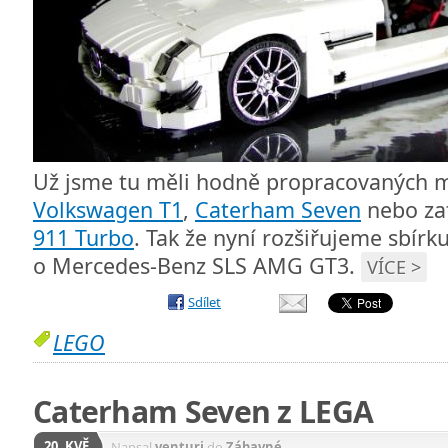
Už jsme tu měli hodně propracovaných m
Volkswagen T1
,
Caterham Seven
nebo zat
911 Turbo
. Tak že nyní rozšiřujeme sbírk
o Mercedes-Benz SLS AMG GT3.
VÍCE >
Sdílet
LEGO
Caterham Seven z LEGA
20. KVĚ
Napsal
venturi
do
Zábavné