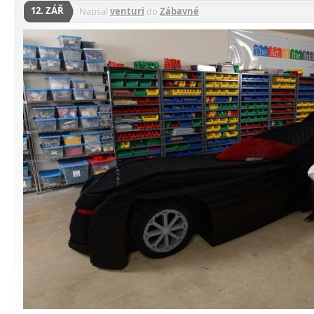
12. ZÁŘ
Napsal
venturi
do
Zábavné