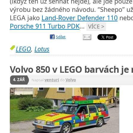
(ikdyž ten už sehnat nejde), ale jde pouz
výrobu bez žádného návodu. “Sheepo” už 
LEGA jako
Land-Rover Defender 110
nebo
Porsche 911 Turbo PDK
…
VÍCE >
Sdílet
LEGO
,
Lotus
Volvo 850 v LEGO barvách je 
4. ZÁŘ
Napsal
venturi
do
Volvo