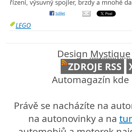
řízení, výsuvný spojler, brzdy a mnohé da
Sdílet
LEGO
Design
Mystique
ZDROJE RSS
Automagazín kde n
Právě se nacházíte na au
na autonovinky a na
tu
automobiů a motorek naj