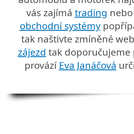
vás zajímá
trading
nebo 
obchodní systémy
popříp
tak naštivte zmíněné we
zájezd
tak doporučujeme p
provází
Eva Janáčová
urč