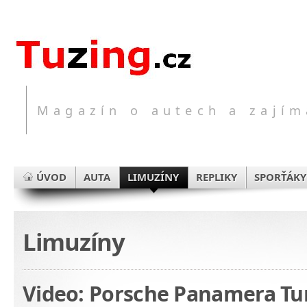
Magazín o autech a zajím
ÚVOD
AUTA
LIMUZÍNY
REPLIKY
SPORŤÁKY
Limuzíny
Video: Porsche Panamera Tu