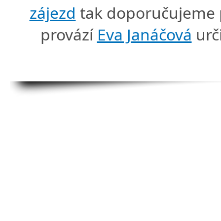
zájezd
tak doporučujeme p
provází
Eva Janáčová
urč