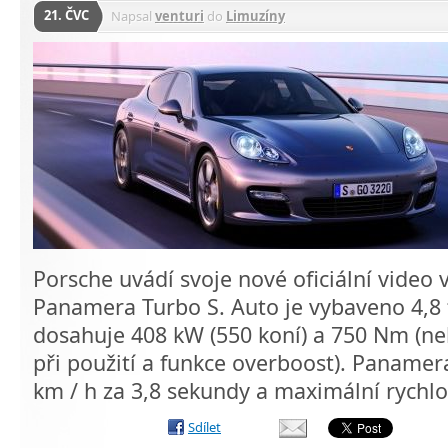
21. ČVC
Napsal
venturi
do
Limuzíny
Porsche uvádí svoje nové oficiální video
Panamera Turbo S. Auto je vybaveno 4,8 
dosahuje 408 kW (550 koní) a 750 Nm (n
při použití a funkce overboost). Panamera 
km / h za 3,8 sekundy a maximální rychl
Sdílet