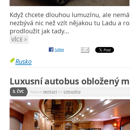
Když chcete dlouhou lumuzínu, ale nemát
nezbývá nic než vzít nějakou tu Ladu a r
prodloužit jak tady…
VÍCE >
Sdílet
Rusko
Luxusní autobus obložený
5. ČVC
Napsal
venturi
do
Limuzíny