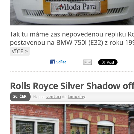
Tak tu máme zas nepovedenou repliku R
postavenou na BMW 750i (E32) z roku 19
VÍCE >
Sdílet
Rolls Royce Silver Shadow of
26. ČER
Napsal
venturi
do
Limuzíny