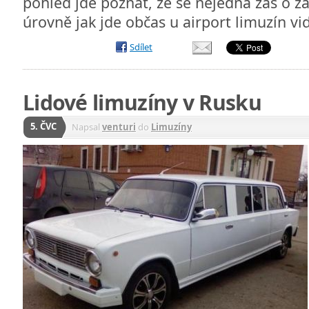
pohled jde poznat, že se nejedná zas o ž
úrovně jak jde občas u airport limuzín v
Sdílet
Lidové limuzíny v Rusku
5. ČVC
Napsal
venturi
do
Limuzíny