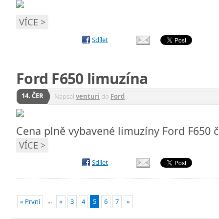
VÍCE >
Sdílet
Ford F650 limuzína
14. ČER
Napsal
venturi
do
Ford
Cena plně vybavené limuzíny Ford F650 či
VÍCE >
Sdílet
...
« První
«
3
4
5
6
7
»