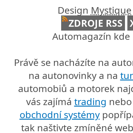
Design
Mystique
ZDROJE RSS
Automagazín kde n
Právě se nacházíte na au
na autonovinky a na
tu
automobiů a motorek naj
vás zajímá
trading
nebo 
obchodní systémy
popříp
tak naštivte zmíněné we