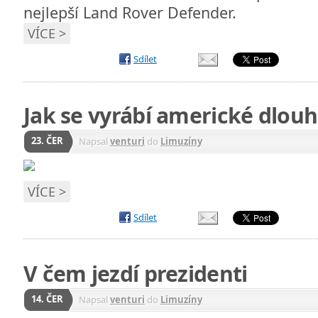
nejlepší Land Rover Defender.
VÍCE >
Sdílet
Jak se vyrábí americké dlouh
23. ČER
Napsal
venturi
do
Limuzíny
VÍCE >
Sdílet
V čem jezdí prezidenti
14. ČER
Napsal
venturi
do
Limuzíny