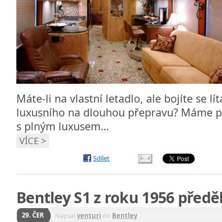
Máte-li na vlastní letadlo, ale bojíte se l
luxusního na dlouhou přepravu? Máme p
s plným luxusem…
VÍCE >
Sdílet
Bentley S1 z roku 1956 předě
29. ČER
Napsal
venturi
do
Bentley