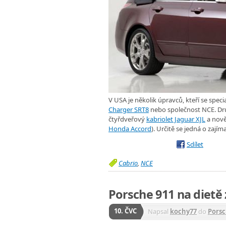
V USA je několik úpravců, kteří se spec
Charger SRT8
nebo společnost NCE. Dr
čtyřdveřový
kabriolet Jaguar XJL
a nově
Honda Accord
). Určitě se jedná o zají
Sdílet
Cabrio
,
NCE
Porsche 911 na dietě
10. ČVC
Napsal
kochy77
do
Pors