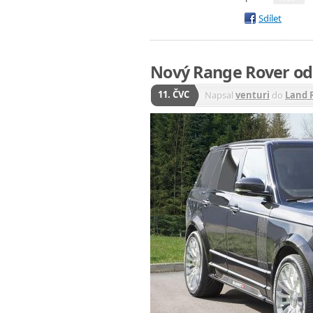
Sdílet
Nový Range Rover o
11. ČVC
Napsal
venturi
do
Land 