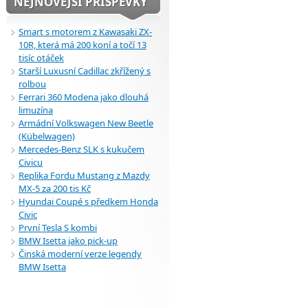
NEJNOVĚJŠÍ PŘÍSPĚVKY
Smart s motorem z Kawasaki ZX-
10R, která má 200 koní a točí 13
tisíc otáček
Starší Luxusní Cadillac zkřížený s
rolbou
Ferrari 360 Modena jako dlouhá
limuzína
Armádní Volkswagen New Beetle
(Kübelwagen)
Mercedes-Benz SLK s kukučem
Civicu
Replika Fordu Mustang z Mazdy
MX-5 za 200 tis Kč
Hyundai Coupé s předkem Honda
Civic
První Tesla S kombi
BMW Isetta jako pick-up
Činská moderní verze legendy
BMW Isetta