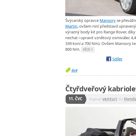
Švýcarský úpravce
Mansory
se převážně
Martin
, ovšem niní představil upraven
výrazný body kit pro Range Rover, díky
nechat i upravit vznětový osmiválec 4,4
339 koní a 700 Nm). Ovšem Mansory tes
800 Nm.
VÍCE >
Sdílet
4x4
Čtyřdveřový kabriole
11. ČVC
Napsal
venturi
do
Hond