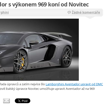
or s výkonem 969 koní od Novitec
ghini
Žádné komentáře
řada úpravců a zatím nejvíce šlo
Lamborghini Aventador upravit od DMC
vě Italský úpravce Novitec umožňuje upravit Aventador až na 969