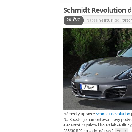
Schmidt Revolution d
26. ČVC
Napsal
venturi
do
Porsc
Německý úpravce
Schmidt Revolution
Na Boxster je namontován nový podvoze
elegantní 20 palcová kola z lehké sliti
285/30 R20 na zadní nápravě.
VÍCE >