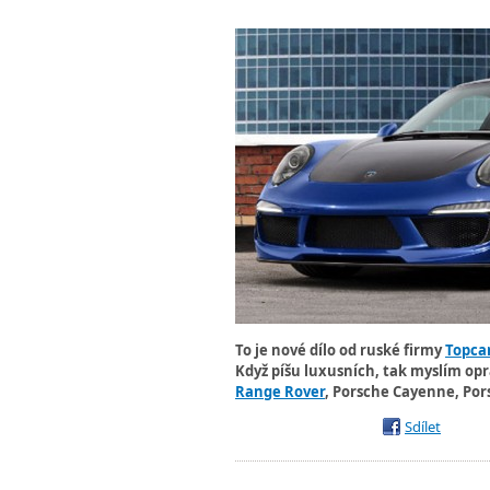
To je nové dílo od ruské firmy
Topca
Když píšu luxusních, tak myslím op
Range Rover
, Porsche Cayenne, Por
Sdílet