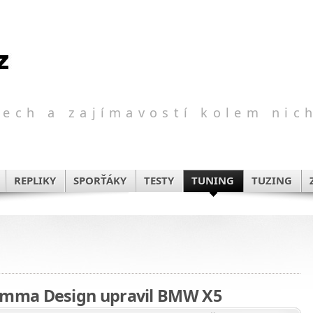
ech a zajímavostí kolem nic
REPLIKY
SPORŤÁKY
TESTY
TUNING
TUZING
mma Design upravil BMW X5