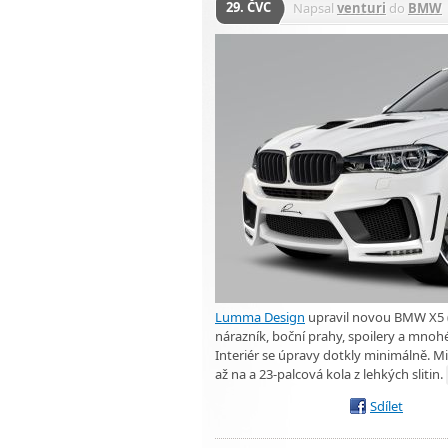
29. ČVC
Napsal
venturi
do
BMW
Lumma Design
upravil novou BMW X5 (F
nárazník, boční prahy, spoilery a mnohé
Interiér se úpravy dotkly minimálně. Mi
až na a 23-palcová kola z lehkých slitin.
Sdílet