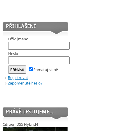
PŘIHLÁŠENÍ
Uživ. jméno
Heslo
Pamatuj si mě
Registrovat
Zapomenuté heslo?
PRÁVĚ TESTUJEME…
Citroën DS5 Hybrid4