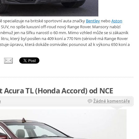
 specializuje na britské sportovní auta značky
Bentley
nebo
Aston
ý SUV, no spíše luxusní off-roud nový Range Rover. Mansory nabízí
 němuž jen na šířku narostl o 60 mm. Mimo vzhled může se si zákazník
 litru, který byl posílen na 409 koní a 770 Nm (sériově má Range Rover
tuje úpravu, která dokáže osmiválec posunout až k výkonu 650 koní a
t Acura TL (Honda Accord) od NCE
a
Žádné komentáře