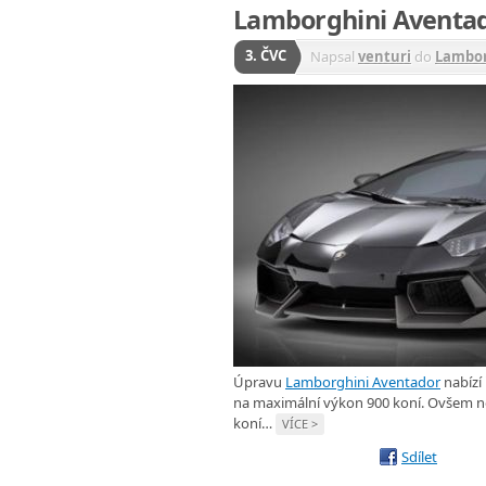
Lamborghini Aventad
3. ČVC
Napsal
venturi
do
Lambor
Úpravu
Lamborghini Aventador
nabízí 
na maximální výkon 900 koní. Ovšem no
koní…
VÍCE >
Sdílet