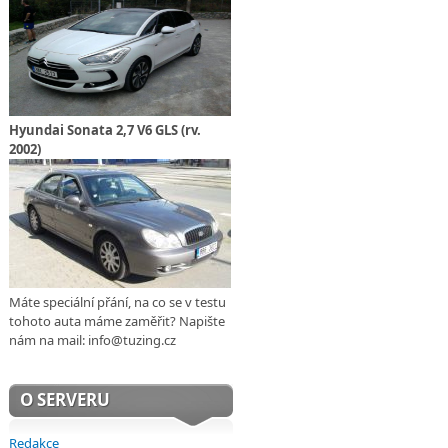
Hyundai Sonata 2,7 V6 GLS (rv.
2002)
Máte speciální přání, na co se v testu
tohoto auta máme zaměřit? Napište
nám na mail: info@tuzing.cz
O SERVERU
Redakce