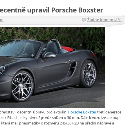
ecentně upravil Porsche Boxster
he
Žádné komentáře
představil decentní úpravu pro aktuální
Porsche Boxster
třetí generace.
k Eibach, díky němuž je vůz snížen o 30 mm. Dále k vozu lze zakoupil
ny, která mají pneumatiky o rozměru 245/30 R20 na přední nápravě a