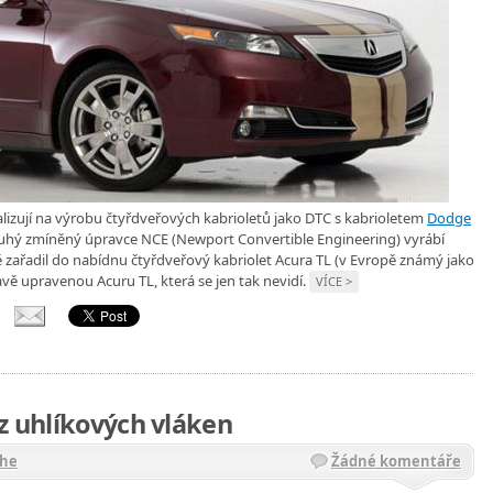
ializují na výrobu čtyřdveřových kabrioletů jako DTC s kabrioletem
Dodge
uhý zmíněný úpravce NCE (Newport Convertible Engineering) vyrábí
 zařadil do nabídnu čtyřdveřový kabriolet Acura TL (v Evropě známý jako
mavě upravenou Acuru TL, která se jen tak nevidí.
VÍCE >
 z uhlíkových vláken
che
Žádné komentáře