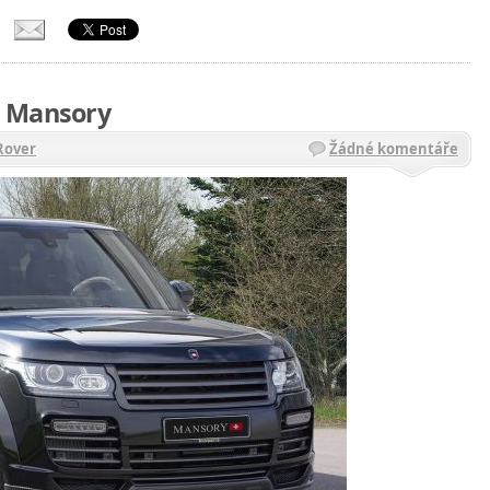
d Mansory
Rover
Žádné komentáře