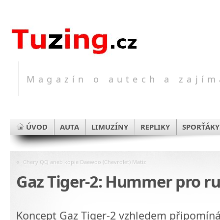
Magazín o autech a zajím
ÚVOD
AUTA
LIMUZÍNY
REPLIKY
SPORŤÁKY
«
Chery QQ aneb kopie Daewoo (Chevrolet) Matiz
Gaz Tiger-2: Hummer pro r
Koncept Gaz Tiger-2 vzhledem připomín