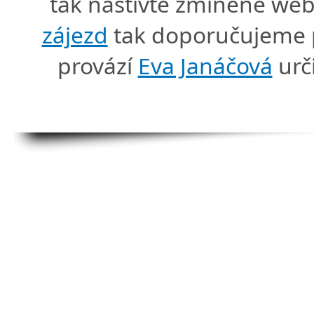
tak naštivte zmíněné we
zájezd
tak doporučujeme p
provází
Eva Janáčová
urč