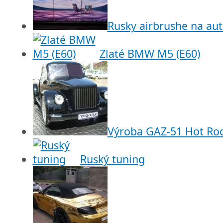
Rusky airbrushe na aut
Zlaté BMW M5 (E60)
Výroba GAZ-51 Hot Ro
Ruský tuning