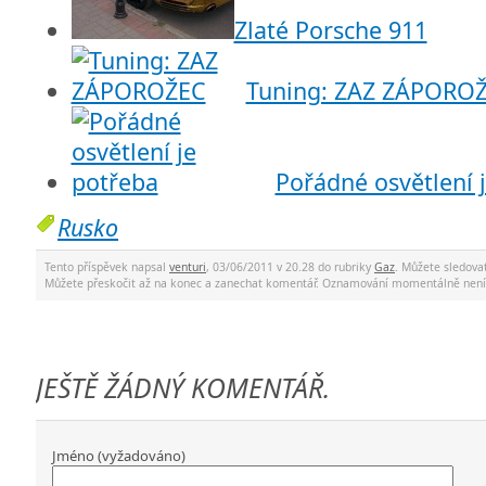
Zlaté Porsche 911
Tuning: ZAZ ZÁPORO
Pořádné osvětlení 
Rusko
Tento příspěvek napsal
venturi
, 03/06/2011 v 20.28 do rubriky
Gaz
. Můžete sledov
Můžete přeskočit až na konec a zanechat komentář. Oznamování momentálně není
JEŠTĚ ŽÁDNÝ KOMENTÁŘ.
Jméno (vyžadováno)