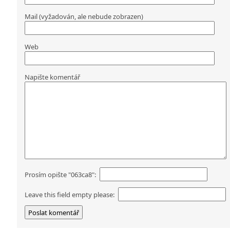
Mail (vyžadován, ale nebude zobrazen)
Web
Napište komentář
Prosím opište "063ca8":
Leave this field empty please: