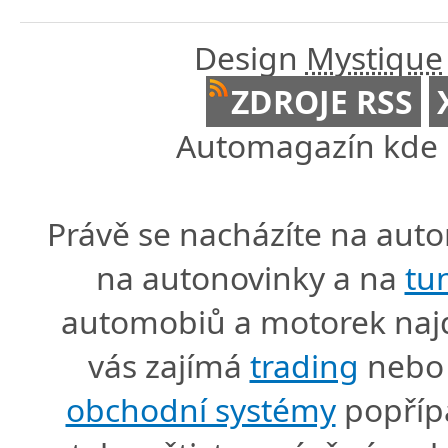
Design
Mystique
ZDROJE RSS
Automagazín kde n
Právě se nacházíte na au
na autonovinky a na
tu
automobiů a motorek naj
vás zajímá
trading
nebo 
obchodní systémy
popříp