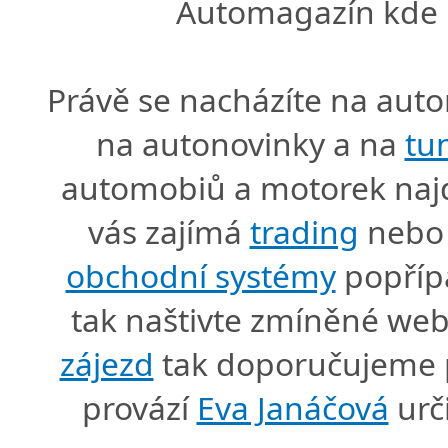
Automagazín kde n
Právě se nacházíte na au
na autonovinky a na
tu
automobiů a motorek naj
vás zajímá
trading
nebo 
obchodní systémy
popříp
tak naštivte zmíněné we
zájezd
tak doporučujeme p
provází
Eva Janáčová
urč