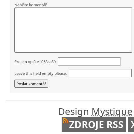
Napište komentář
Prosím opište "063ca8":
Leave this field empty please:
Design
Mystique
ZDROJE RSS