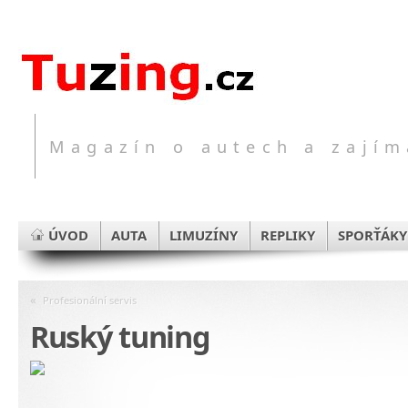
Magazín o autech a zajím
ÚVOD
AUTA
LIMUZÍNY
REPLIKY
SPORŤÁKY
«
Profesionální servis
Ruský tuning