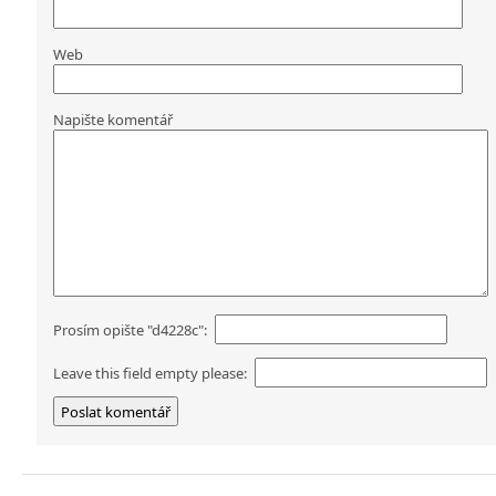
Web
Napište komentář
Prosím opište "d4228c":
Leave this field empty please: