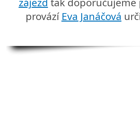
zájezd
tak doporučujeme p
provází
Eva Janáčová
urč