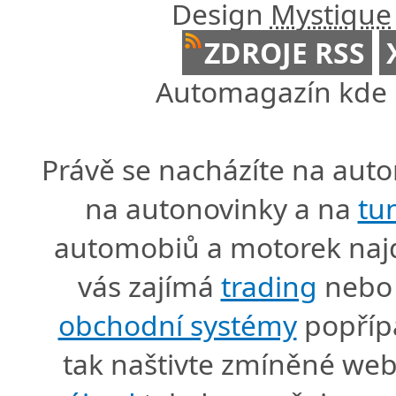
Design
Mystique
ZDROJE RSS
Automagazín kde n
Právě se nacházíte na au
na autonovinky a na
tu
automobiů a motorek naj
vás zajímá
trading
nebo 
obchodní systémy
popříp
tak naštivte zmíněné we