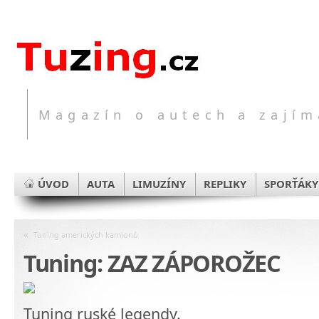
Magazín o autech a zajím
ÚVOD
AUTA
LIMUZÍNY
REPLIKY
SPORŤÁKY
«
Tuning amerických kamionů
Tuning: ZAZ ZÁPOROŽEC
Tuning ruské legendy.