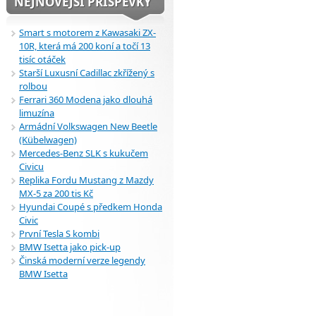
NEJNOVĚJŠÍ PŘÍSPĚVKY
Smart s motorem z Kawasaki ZX-
10R, která má 200 koní a točí 13
tisíc otáček
Starší Luxusní Cadillac zkřížený s
rolbou
Ferrari 360 Modena jako dlouhá
limuzína
Armádní Volkswagen New Beetle
(Kübelwagen)
Mercedes-Benz SLK s kukučem
Civicu
Replika Fordu Mustang z Mazdy
MX-5 za 200 tis Kč
Hyundai Coupé s předkem Honda
Civic
První Tesla S kombi
BMW Isetta jako pick-up
Činská moderní verze legendy
BMW Isetta