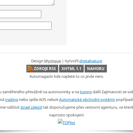
Design
Mystique
| Vytvořil
digitalnature
ZDROJE RSS
XHTML 1.1
NAHORU
Automagazín kde najdete to co jinde neni.
nu zaměřeného převážně na autonovinky a na
tuning
další Zajímavosti ze s
ímá
trading
nebo spíše AOS neboli
Automatické obchodní systémy
popřípad
me náštívit
Izrael zájezd
tak doporučujeme přes cestovní agenturu, ve kter
naprosto spokojení.