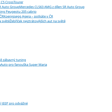
 C5 CrossTourer
Mercedes CLS63 AMG z dílen SR Auto Group
ing Peugeotu 205 cabrio
Koenigsegg Agera – potkáte v ČR
Žebříček nejztrátovějších aut na světě
ě zábavný tuning
Auto pro fanouška Super Maria
í JEEP pro odvážné