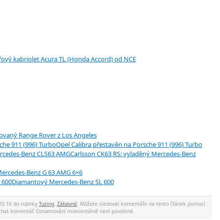
ový kabriolet Acura TL (Honda Accord) od NCE
ovaný Range Rover z Los Angeles
Opel Calibra přestavěn na Porsche 911 (996) Turbo
Carlsson CK63 RS: vyladěný Mercedes-Benz
ercedes-Benz G 63 AMG 6×6
Diamantový Mercedes-Benz SL 600
20.16 do rubriky
Tuzing
,
Zábavné
. Můžete sledovat komentáře na tento článek pomocí
nechat komentář. Oznamování momentálně není povolené.