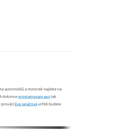
věta automobiů a motorek najdete na
ě dokonce
programovani aos
tak
é provází
Eva Janáčová
určitě budete