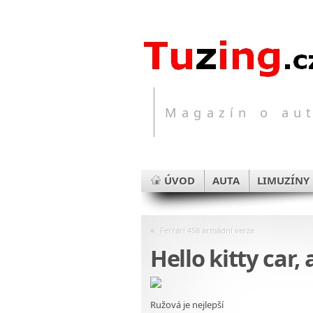
Magazín o aut
ÚVOD
AUTA
LIMUZÍNY
«
Ferrari 458 armádní verze
Hello kitty car
Ružová je nejlepší