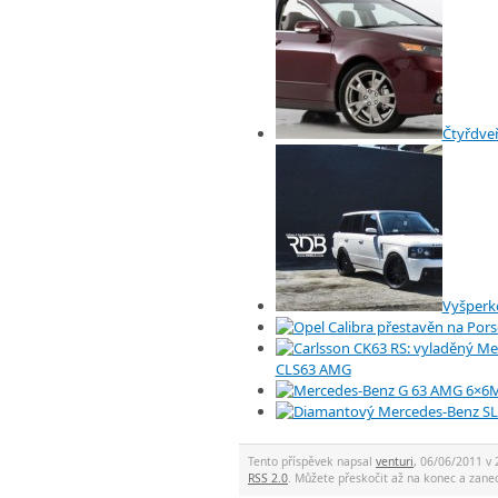
Čtyřdveř
Vyšperk
CLS63 AMG
M
Tento příspěvek napsal
venturi
, 06/06/2011 v 
RSS 2.0
. Můžete přeskočit až na konec a za