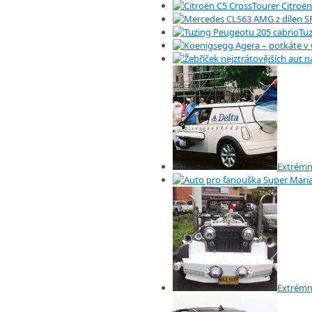
Citroën
Tuz
Extrémn
Extrémn