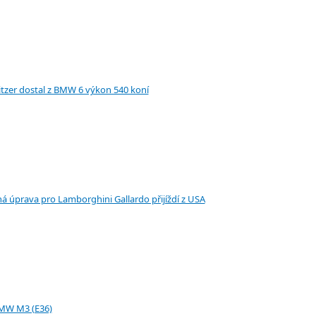
tzer dostal z BMW 6 výkon 540 koní
 úprava pro Lamborghini Gallardo přijíždí z USA
BMW M3 (E36)