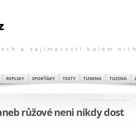
ech a zajímavostí kolem nic
REPLIKY
SPORŤÁKY
TESTY
TUNING
TUZING
»
Originální helmy na motorku
, aneb růžové neni nikdy dost