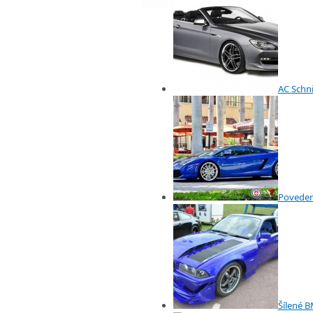
AC Schni
Povedená
Šílené 