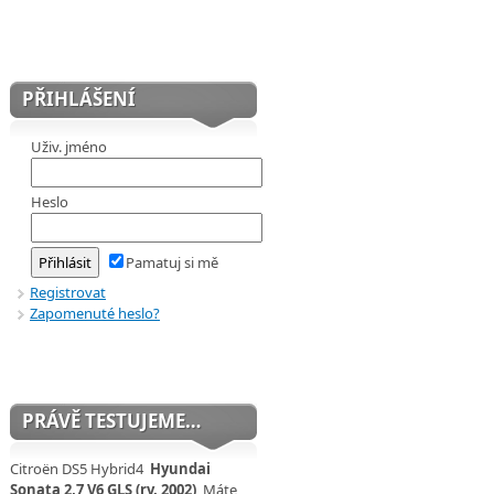
PŘIHLÁŠENÍ
Uživ. jméno
Heslo
Pamatuj si mě
Registrovat
Zapomenuté heslo?
PRÁVĚ TESTUJEME…
Citroën DS5 Hybrid4
Hyundai
Sonata 2,7 V6 GLS (rv. 2002)
Máte