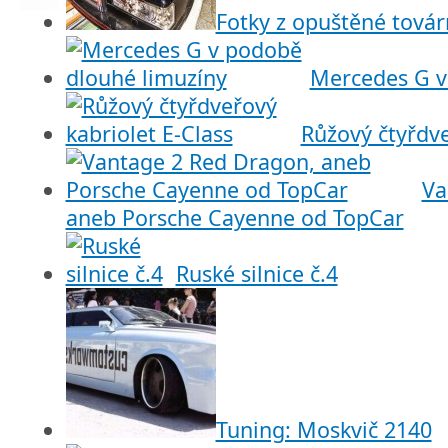
Fotky z opuštěné továr
Mercedes G v
Růžový čtyřdve
Va
aneb Porsche Cayenne od TopCar
Ruské silnice č.4
Tuning: Moskvič 2140