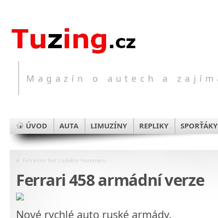
Magazín o autech a zajím
ÚVOD
AUTA
LIMUZÍNY
REPLIKY
SPORŤÁKY
«
Extrémni Test ruského Hummeru
Ferrari 458 armádní verze
Nové rychlé auto ruské armády.