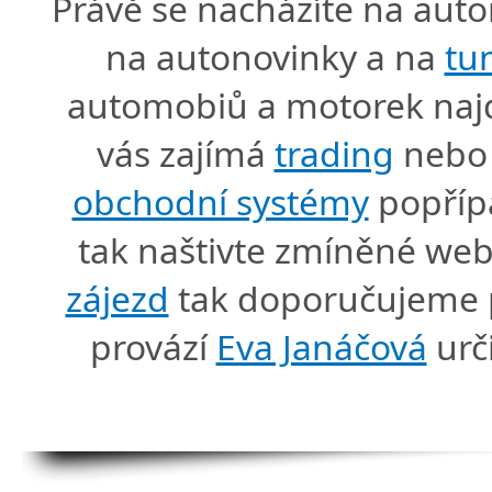
Právě se nacházíte na au
na autonovinky a na
tu
automobiů a motorek naj
vás zajímá
trading
nebo 
obchodní systémy
popříp
tak naštivte zmíněné we
zájezd
tak doporučujeme p
provází
Eva Janáčová
urč