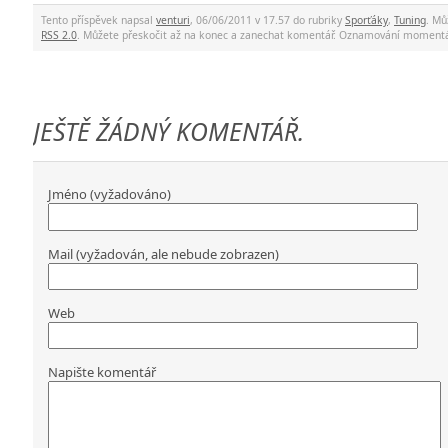
Tento příspěvek napsal
venturi
, 06/06/2011 v 17.57 do rubriky
Sporťáky
,
Tuning
. Mů
RSS 2.0
. Můžete přeskočit až na konec a zanechat komentář. Oznamování momentá
JEŠTĚ ŽÁDNÝ KOMENTÁŘ.
Jméno (vyžadováno)
Mail (vyžadován, ale nebude zobrazen)
Web
Napište komentář