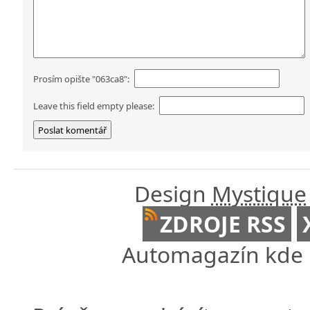
Prosím opište "063ca8":
Leave this field empty please:
Design
Mystique
ZDROJE RSS
Automagazín kde n