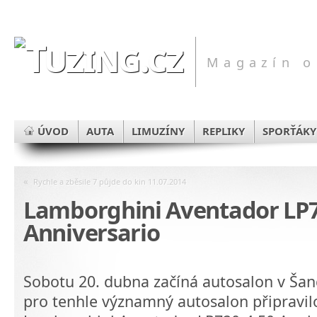
Magazín o
ÚVOD
AUTA
LIMUZÍNY
REPLIKY
SPORŤÁKY
«
Rychle a zběsile 7 půjde do kin 11.07.2014
Lamborghini Aventador LP7
Anniversario
Sobotu 20. dubna začíná autosalon v Šan
pro tenhle významný autosalon připravi