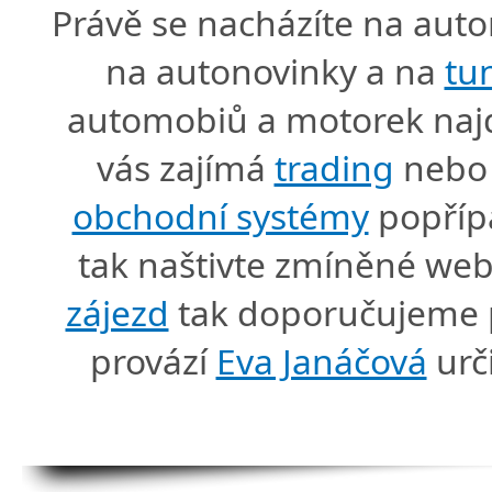
Právě se nacházíte na au
na autonovinky a na
tu
automobiů a motorek naj
vás zajímá
trading
nebo 
obchodní systémy
popříp
tak naštivte zmíněné we
zájezd
tak doporučujeme p
provází
Eva Janáčová
urč