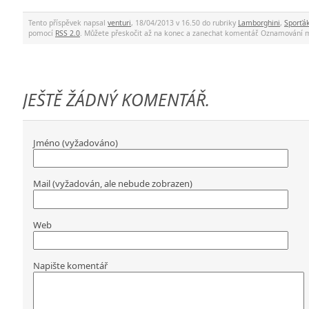
Tento příspěvek napsal
venturi
, 18/04/2013 v 16.50 do rubriky
Lamborghini
,
Sporťá
pomocí
RSS 2.0
. Můžete přeskočit až na konec a zanechat komentář. Oznamování 
JEŠTĚ ŽÁDNÝ KOMENTÁŘ.
Jméno (vyžadováno)
Mail (vyžadován, ale nebude zobrazen)
Web
Napište komentář