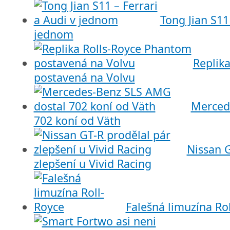
Tong Jian S11 
jednom
Replik
postavená na Volvu
Merced
702 koní od Väth
Nissan G
zlepšení u Vivid Racing
Falešná limuzína Ro