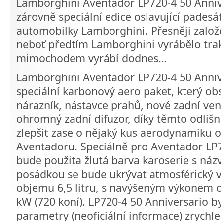
Lamborghini Aventador LP720-4 50 Annive
zárovně speciální edice oslavující padesát
automobilky Lamborghini. Přesněji založ
neboť předtím Lamborghini vyrábělo trak
mimochodem vyrábí dodnes…
Lamborghini Aventador LP720-4 50 Anniv
speciální karbonový aero paket, který ob
nárazník, nástavce prahů, nové zadní ven
ohromný zadní difuzor, díky těmto odliš
zlepšit zase o nějaký kus aerodynamiku o
Aventadoru. Speciálně pro Aventador LP7
bude použita žlutá barva karoserie s ná
posádkou se bude ukrývat atmosférický vi
objemu 6,5 litru, s navýšeným výkonem o
kW (720 koní). LP720-4 50 Anniversario b
parametry (neoficiální informace) zrychle