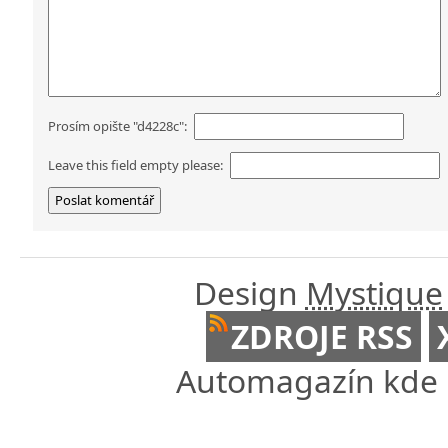
Prosím opište "d4228c":
Leave this field empty please:
Design
Mystique
ZDROJE RSS
Automagazín kde n