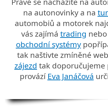
Právě se nacházíte na au
na autonovinky a na
tu
automobiů a motorek naj
vás zajímá
trading
nebo 
obchodní systémy
popříp
tak naštivte zmíněné we
zájezd
tak doporučujeme p
provází
Eva Janáčová
urč