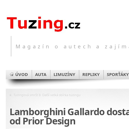
Magazín o autech a zajím
ÚVOD
AUTA
LIMUZÍNY
REPLIKY
SPORŤÁKY
«
Tuzingová smršť 8: Další velká sbírka tuzingu
Lamborghini Gallardo dosta
od Prior Design