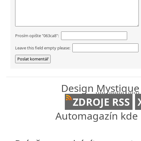
Prosím opište "063ca8":
Leave this field empty please:
Design
Mystique
ZDROJE RSS
Automagazín kde n