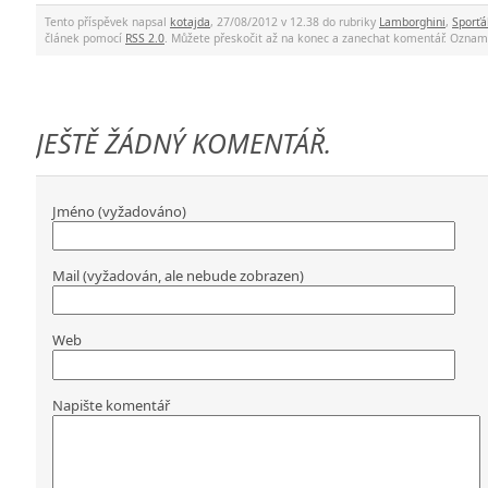
Tento příspěvek napsal
kotajda
, 27/08/2012 v 12.38 do rubriky
Lamborghini
,
Sporťá
článek pomocí
RSS 2.0
. Můžete přeskočit až na konec a zanechat komentář. Ozna
JEŠTĚ ŽÁDNÝ KOMENTÁŘ.
Jméno (vyžadováno)
Mail (vyžadován, ale nebude zobrazen)
Web
Napište komentář