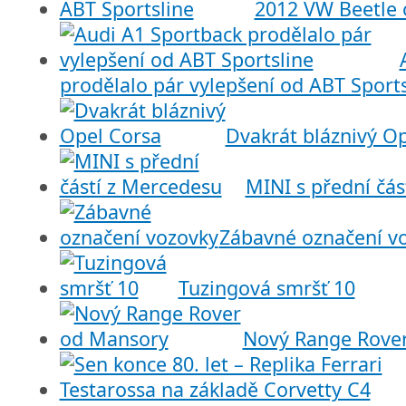
2012 VW Beetle 
prodělalo pár vylepšení od ABT Sports
Dvakrát bláznivý O
MINI s přední čás
Zábavné označení v
Tuzingová smršť 10
Nový Range Rove