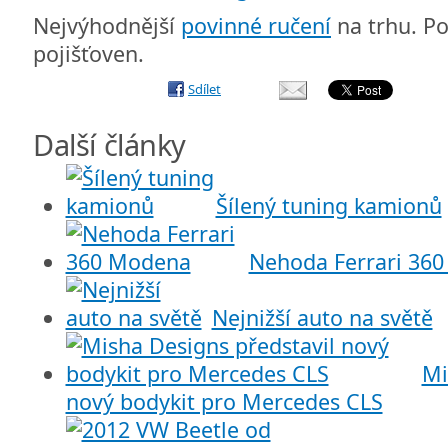
Nejvýhodnější
povinné ručení
na trhu. P
pojišťoven.
Sdílet
Další články
Šílený tuning kamionů
Nehoda Ferrari 36
Nejnižší auto na světě
Mi
nový bodykit pro Mercedes CLS