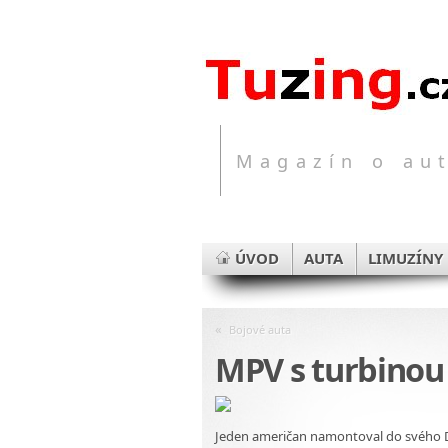
Magazín o aut
ÚVOD
AUTA
LIMUZÍNY
«
Bojové auta
MPV s turbinou
Jeden američan namontoval do svého D