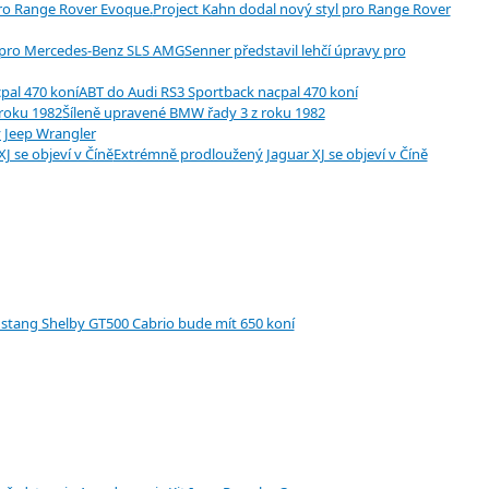
Project Kahn dodal nový styl pro Range Rover
Senner představil lehčí úpravy pro
ABT do Audi RS3 Sportback nacpal 470 koní
Šíleně upravené BMW řady 3 z roku 1982
 Jeep Wrangler
Extrémně prodloužený Jaguar XJ se objeví v Číně
stang Shelby GT500 Cabrio bude mít 650 koní