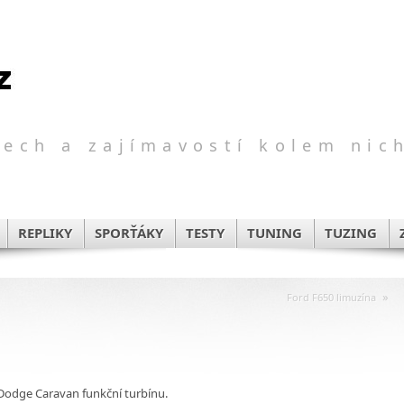
ech a zajímavostí kolem nic
REPLIKY
SPORŤÁKY
TESTY
TUNING
TUZING
»
Ford F650 limuzína
odge Caravan funkční turbínu.