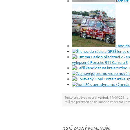
TechArt 
Kandidát
Šílenec d
vylepšené Porsche 911 Carrera S
Up
Tento příspěvek napsal
venturi
, 14/06/2011 v 
Můžete přeskočit až na konec a zanechat ko
JEŠTĚ ŽÁDNÝ KOMENTÁŘ.