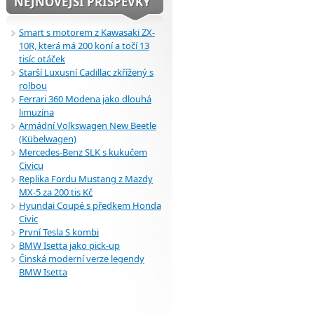
NEJNOVĚJŠÍ PŘÍSPĚVKY
Smart s motorem z Kawasaki ZX-
10R, která má 200 koní a točí 13
tisíc otáček
Starší Luxusní Cadillac zkřížený s
rolbou
Ferrari 360 Modena jako dlouhá
limuzína
Armádní Volkswagen New Beetle
(Kübelwagen)
Mercedes-Benz SLK s kukučem
Civicu
Replika Fordu Mustang z Mazdy
MX-5 za 200 tis Kč
Hyundai Coupé s předkem Honda
Civic
První Tesla S kombi
BMW Isetta jako pick-up
Činská moderní verze legendy
BMW Isetta