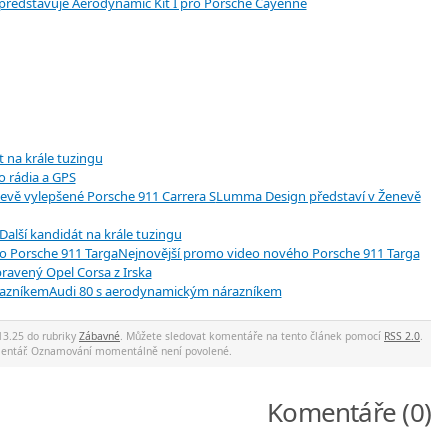
představuje Aerodynamic Kit I pro Porsche Cayenne
 na krále tuzingu
o rádia a GPS
Lumma Design představí v Ženevě
Další kandidát na krále tuzingu
Nejnovější promo video nového Porsche 911 Targa
ravený Opel Corsa z Irska
Audi 80 s aerodynamickým nárazníkem
13.25 do rubriky
Zábavné
. Můžete sledovat komentáře na tento článek pomocí
RSS 2.0
.
mentář. Oznamování momentálně není povolené.
Komentáře (0)