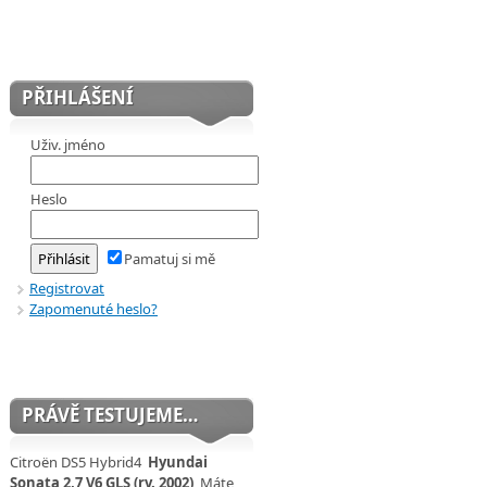
PŘIHLÁŠENÍ
Uživ. jméno
Heslo
Pamatuj si mě
Registrovat
Zapomenuté heslo?
PRÁVĚ TESTUJEME…
Citroën DS5 Hybrid4
Hyundai
Sonata 2,7 V6 GLS (rv. 2002)
Máte