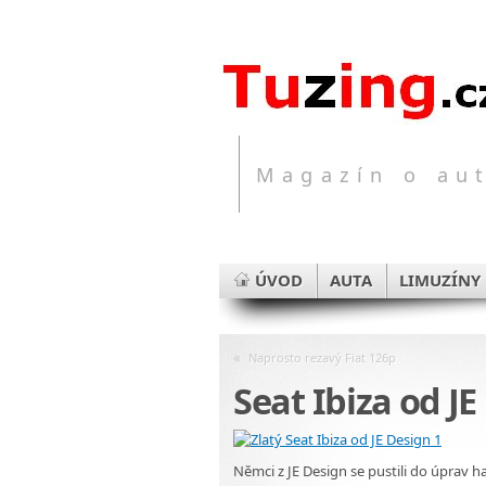
Magazín o aut
ÚVOD
AUTA
LIMUZÍNY
«
Naprosto rezavý Fiat 126p
Seat Ibiza od JE
Němci z JE Design se pustili do úprav h