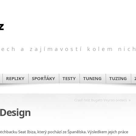
ech a zajímavostí kolem nic
REPLIKY
SPORŤÁKY
TESTY
TUNING
TUZING
»
Crash test Bugatti Veyron (video)
 Design
atchbacku Seat Ibiza, který pochází ze Španělska. Výsledkem jejich práce