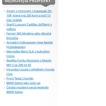
NEJNOVĚJŠÍ PŘÍSPĚVKY
Smart s motorem z Kawasaki ZX-
10R, která má 200 koní a točí 13
tisíc otáček
Starší Luxusní Cadillac zkřížený s
rolbou
Ferrari 360 Modena jako dlouhá
limuzína
Armádní Volkswagen New Beetle
(Kübelwagen)
Mercedes-Benz SLK s kukučem
Civicu
Replika Fordu Mustang z Mazdy
MX-5 za 200 tis Kč
Hyundai Coupé s předkem Honda
Civic
První Tesla S kombi
BMW Isetta jako pick-up
Činská moderní verze legendy
BMW Isetta