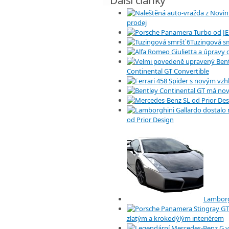
prodej
Tuzingová sm
Continental GT Convertible
od Prior Design
Lamborg
zlatým a krokodýlým interiérem