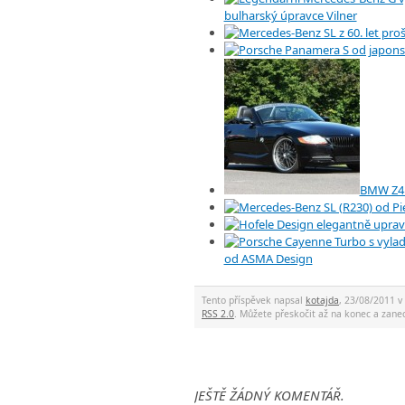
bulharský úpravce Vilner
BMW Z4 
od ASMA Design
Tento příspěvek napsal
kotajda
, 23/08/2011 v
RSS 2.0
. Můžete přeskočit až na konec a za
JEŠTĚ ŽÁDNÝ KOMENTÁŘ.