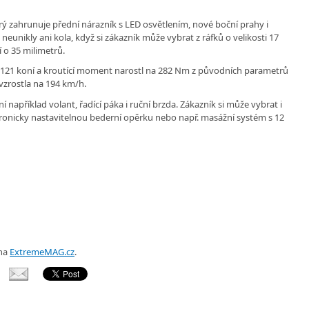
erý zahrunuje přední nárazník s LED osvětlením, nové boční prahy i
unikly ani kola, když si zákazník může vybrat z ráfků o velikosti 17
 o 35 milimetrů.
 121 koní a kroutící moment narostl na 282 Nm z původních parametrů
vzrostla na 194 km/h.
 například volant, řadící páka i ruční brzda. Zákazník si může vybrat i
tronicky nastavitelnou bederní opěrku nebo např. masážní systém s 12
 na
ExtremeMAG.cz
.