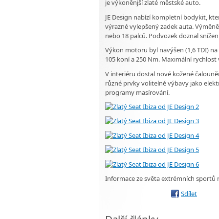
je výkoněnjší zlaté městské auto.
JE Design nabízí kompletní bodykit, kt
výrazné vylepšený zadek auta. Výměně ne
nebo 18 palců. Podvozek doznal snížení
Výkon motoru byl navýšen (1,6 TDI) na
105 koní a 250 Nm. Maximální rychlost 
V interiéru dostal nové kožené čalounění
různé prvky volitelné výbavy jako elek
programy masírování.
Informace ze světa extrémních sportů
Sdílet
Další články