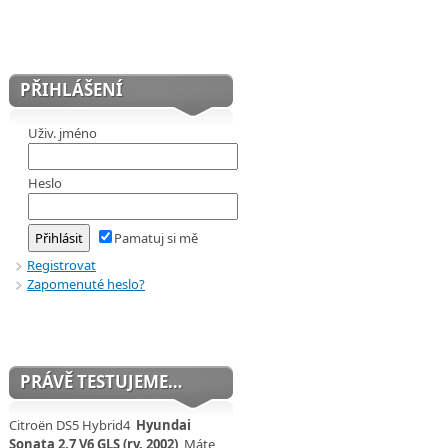
PŘIHLÁŠENÍ
Uživ. jméno
Heslo
Pamatuj si mě
Registrovat
Zapomenuté heslo?
PRÁVĚ TESTUJEME…
Citroën DS5 Hybrid4
Hyundai
Sonata 2,7 V6 GLS (rv. 2002)
Máte