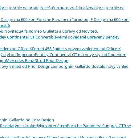
Naleštěná auto-vražda z Novinky.cz je stále na
Porsche Panamera Turbo od JE Design má 600 koní
ršť 6
Alfa Romeo Giulietta a úpravy od Novitecu
Velmi povedeně upravený Bentley
Ferrari 458 Spider s novým vzhledem od Office-K
Bentley Continental GT má nový styl od Imperium
Mercedes-Benz SL od Prior Design
Lamborghini Gallardo dostalo nový vzhled
hini Gallardo od Cosa Design
Porsche Panamera Stingray GTR se
Legendární Mercedes-Benz G vylepšil