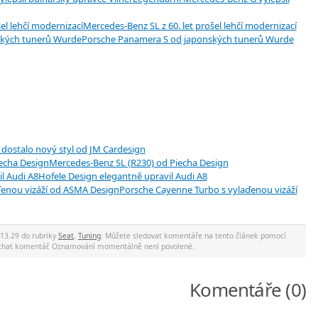
Mercedes-Benz SL z 60. let prošel lehčí modernizací
Porsche Panamera S od japonských tunerů Wurde
dostalo nový styl od JM Cardesign
Mercedes-Benz SL (R230) od Piecha Design
Hofele Design elegantně upravil Audi A8
Porsche Cayenne Turbo s vylaďenou vizáží
 13.29 do rubriky
Seat
,
Tuning
. Můžete sledovat komentáře na tento článek pomocí
nechat komentář. Oznamování momentálně není povolené.
Komentáře (0)