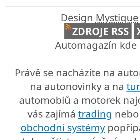
Design
Mystique
ZDROJE RSS
Automagazín kde n
Právě se nacházíte na au
na autonovinky a na
tu
automobiů a motorek naj
vás zajímá
trading
nebo 
obchodní systémy
popříp