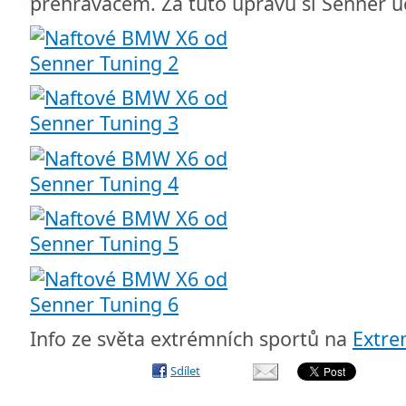
přehrávačem. Za tuto úpravu si Senner ú
Info ze světa extrémních sportů na
Extr
Sdílet