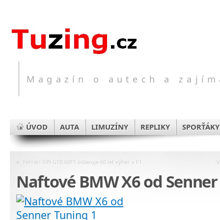
Magazín o autech a zajím
ÚVOD
AUTA
LIMUZÍNY
REPLIKY
SPORŤÁKY
«
Ferrari 599 GTB 60F1 oslavuje 60 let výher v F1
V
Naftové BMW X6 od Senner