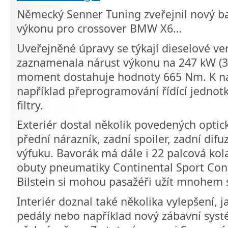
Německý Senner Tuning zveřejnil nový ba
výkonu pro crossover BMW X6…
Uveřejněné úpravy se týkají dieselové ve
zaznamenala nárust výkonu na 247 kW (33
moment dostahuje hodnoty 665 Nm. K n
například přeprogramování řídící jednot
filtry.
Exteriér dostal několik povedených optic
přední nárazník, zadní spoiler, zadní di
výfuku. Bavorák má dále i 22 palcová ko
obuty pneumatiky Continental Sport Cont
Bilstein si mohou pasažéři užít mnohem s
Interiér doznal také několika vylepšení, j
pedály nebo například nový zábavní sys