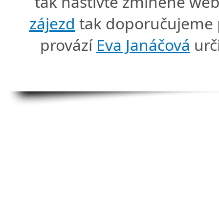
tak naštivte zmíněné we
zájezd
tak doporučujeme p
provází
Eva Janáčová
urč