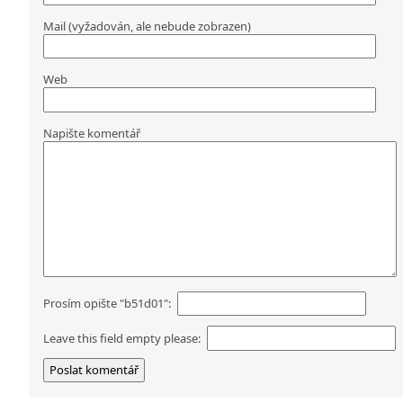
Mail (vyžadován, ale nebude zobrazen)
Web
Napište komentář
Prosím opište "b51d01":
Leave this field empty please: