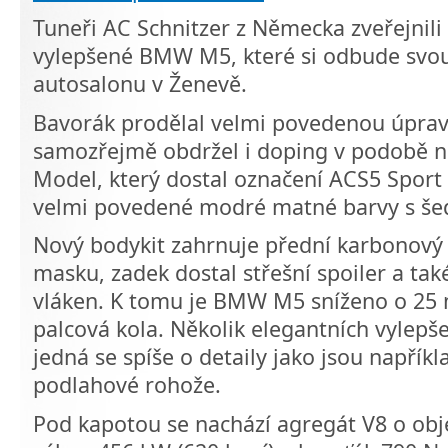
Tuneři AC Schnitzer z Německa zveřejnili 
vylepšené BMW M5, které si odbude svo
autosalonu v Ženevě.
Bavorák prodělal velmi povedenou úprav
samozřejmě obdržel i doping v podobě ně
Model, který dostal označení ACS5 Sport
velmi povedené modré matné barvy s še
Nový bodykit zahrnuje přední karbonový
masku, zadek dostal střešní spoiler a ta
vláken. K tomu je BMW M5 sníženo o 25 
palcová kola. Několik elegantních vylepšen
jedná se spíše o detaily jako jsou napřík
podlahové rohože.
Pod kapotou se nachází agregát V8 o obje