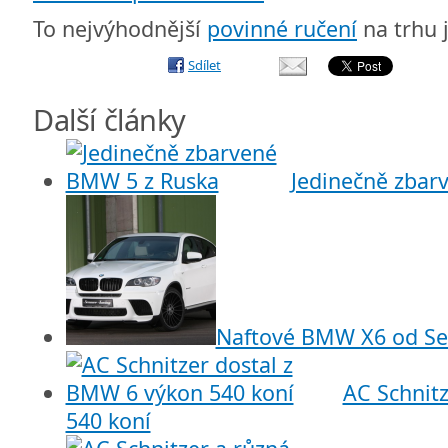
To nejvýhodnější
povinné ručení
na trhu 
Sdílet
Další články
Jedinečně zbar
Naftové BMW X6 od Se
AC Schnit
540 koní