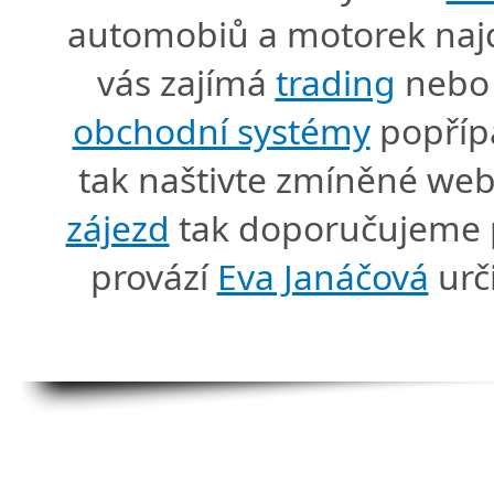
automobiů a motorek naj
vás zajímá
trading
nebo 
obchodní systémy
popříp
tak naštivte zmíněné we
zájezd
tak doporučujeme p
provází
Eva Janáčová
urč