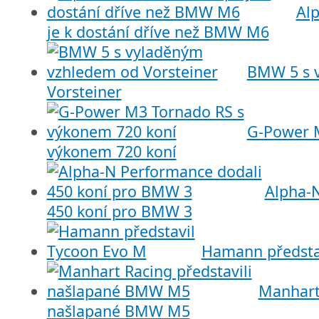
Alp
je k dostání dříve než BMW M6
BMW 5 s 
Vorsteiner
G-Power 
výkonem 720 koní
Alpha-
450 koní pro BMW 3
Hamann předsta
Manhart 
našlapané BMW M5