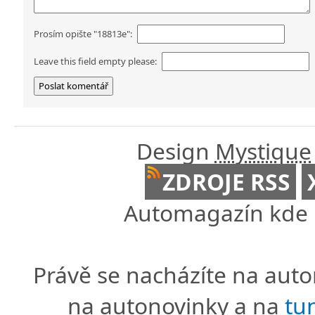
Prosím opište "18813e":
Leave this field empty please:
Design
Mystique
ZDROJE RSS
Automagazín kde n
Právě se nacházíte na au
na autonovinky a na
tu