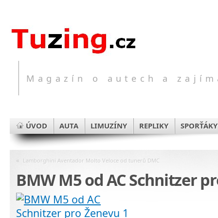
Magazín o autech a zajím
ÚVOD
AUTA
LIMUZÍNY
REPLIKY
SPORŤÁKY
«
Lamborghini Aventador Molto Veloce od tunerů DMC
BMW M5 od AC Schnitzer pr