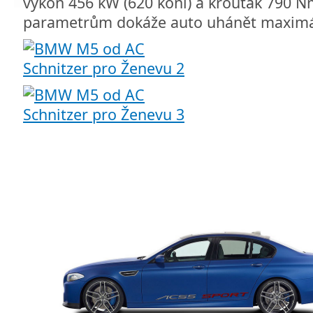
výkon 456 kW (620 koní) a krouťák 790 N
parametrům dokáže auto uhánět maximá