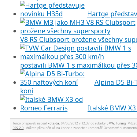
Hartge předsta
V8 RS Clubsport prožene všechny sup
postavili BMW 1 s maximálkou přes 3
Alpina D5 Bi-
koní
Italské BMW X3
Tento příspěvek napsal
kotajda
, 04/03/2012 v 12.37 do rubriky
BMW
,
Tuning
. Můžet
RSS 2.0
. Můžete přeskočit až na konec a zanechat komentář. Oznamování momentá