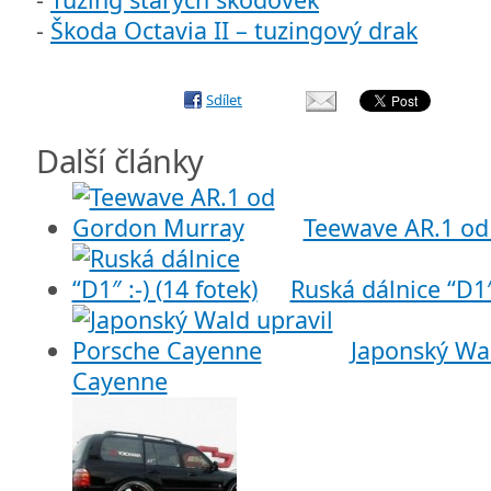
-
Škoda Octavia II – tuzingový drak
Sdílet
Další články
Teewave AR.1 o
Ruská dálnice “D1″ 
Japonský Wal
Cayenne