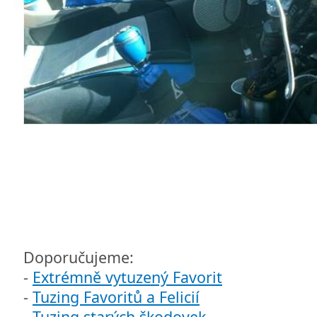
Doporučujeme:
-
Extrémně vytuzený Favorit
-
Tuzing Favoritů a Felicií
-
Tuzing starých škodovek