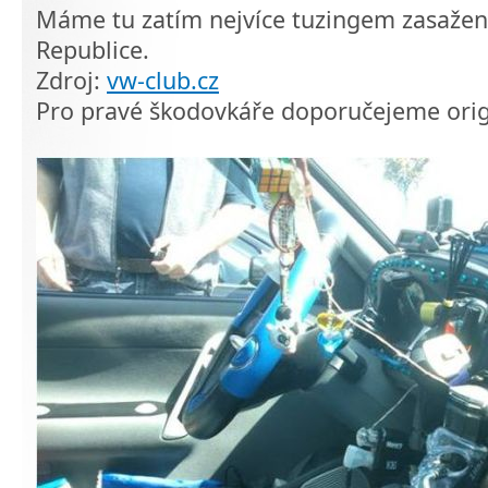
Máme tu zatím nejvíce tuzingem zasaže
Republice.
Zdroj:
vw-club.cz
Pro pravé škodovkáře doporučejeme orig