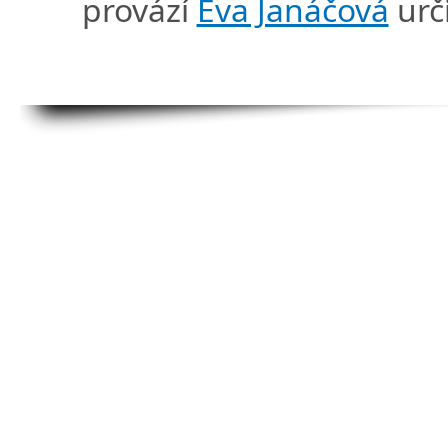
provází
Eva Janáčová
urč