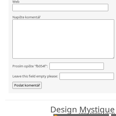
Web
Napište komentář
Prosím opište "fb054f":
Leave this field empty please:
Design
Mystique