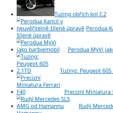
Tuzing obřích kol č.2
Perodua Ka
šílené úpravě
Perodua MyVi jak
Tuzing: Peugeot 605
Precizní Miniatura 
Rudý Merced
Hamannu