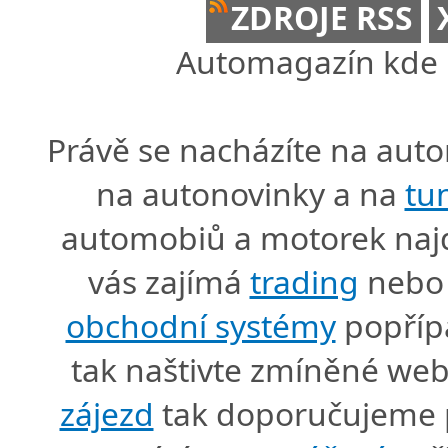
ZDROJE RSS
Automagazín kde n
Právě se nacházíte na au
na autonovinky a na
tu
automobiů a motorek naj
vás zajímá
trading
nebo 
obchodní systémy
popříp
tak naštivte zmíněné we
zájezd
tak doporučujeme p