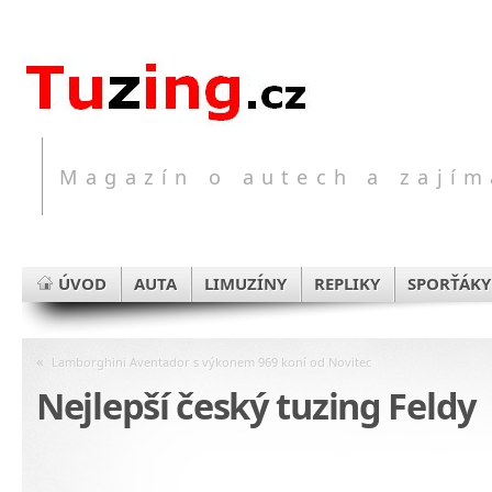
Magazín o autech a zajím
ÚVOD
AUTA
LIMUZÍNY
REPLIKY
SPORŤÁKY
«
Lamborghini Aventador s výkonem 969 koní od Novitec
Nejlepší český tuzing Feldy