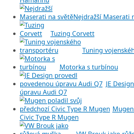
Nejdražší Maserati 
Tuzing Corvett
Tuning vojenskéh
Motorka s turbínou
JE Desig
úpravu Audi Q7
Mugen 
Civic Type R Mugen
VW Brouk jako růž