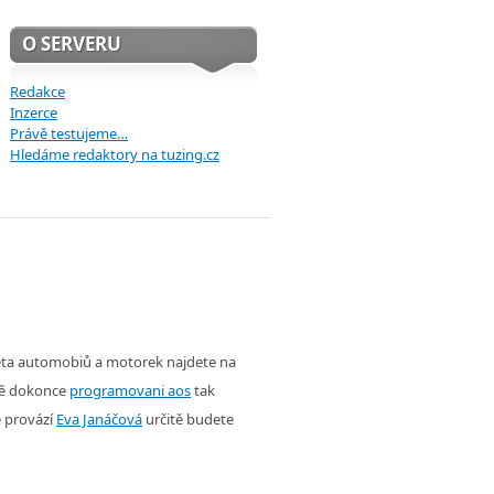
O SERVERU
Redakce
Inzerce
Právě testujeme…
Hledáme redaktory na tuzing.cz
věta automobiů a motorek najdete na
ě dokonce
programovani aos
tak
é provází
Eva Janáčová
určitě budete