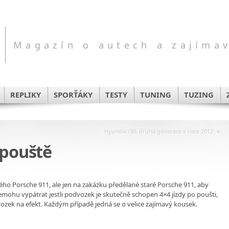
Magazín o autech a zajíma
REPLIKY
SPORŤÁKY
TESTY
TUNING
TUZING
»
Hyundai i30, druhá generace v roce 2012
 pouště
rého Porsche 911, ale jen na zakázku předělané staré Porsche 911, aby
emohu vypátrat jestli podvozek je skutečně schopen 4×4 jízdy po poušti,
ozek na efekt. Každým případě jedná se o velice zajímavý kousek.