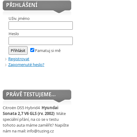
PŘIHLÁŠENÍ
Uživ. jméno
Heslo
Pamatuj si mě
Registrovat
Zapomenuté heslo?
PRÁVĚ TESTUJEME…
Citroën DS5 Hybrid4
Hyundai
Sonata 2,7 V6 GLS (rv. 2002)
Máte
speciální přání, na co se v testu
tohoto auta máme zaměřit? Napište
nám na mail: info@tuzing.cz