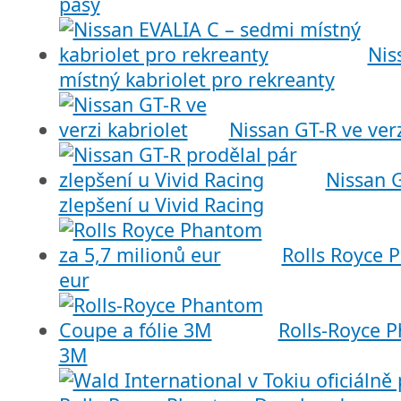
pásy
Nis
místný kabriolet pro rekreanty
Nissan GT-R ve verz
Nissan G
zlepšení u Vivid Racing
Rolls Royce 
eur
Rolls-Royce 
3M