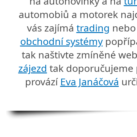
na autonovinky a na
tu
automobiů a motorek naj
vás zajímá
trading
nebo 
obchodní systémy
popříp
tak naštivte zmíněné we
zájezd
tak doporučujeme p
provází
Eva Janáčová
urč