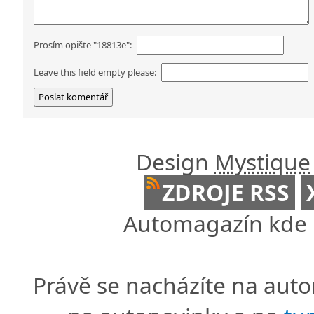
Prosím opište "18813e":
Leave this field empty please:
Design
Mystique
ZDROJE RSS
Automagazín kde n
Právě se nacházíte na au