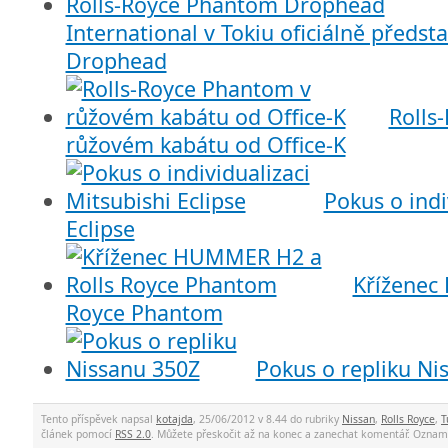
International v Tokiu oficiálně předs
Drophead
Rolls
růžovém kabátu od Office-K
Pokus o indi
Eclipse
Kříženec
Royce Phantom
Pokus o repliku Ni
Tento příspěvek napsal
kotajda
, 25/06/2012 v 8.44 do rubriky
Nissan
,
Rolls Royce
,
T
článek pomocí
RSS 2.0
. Můžete přeskočit až na konec a zanechat komentář. Ozna