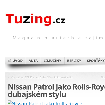
Magazín o autech a zajím
ÚVOD
AUTA
LIMUZÍNY
REPLIKY
SPORŤÁKY
«
Vorsteiner GTRS5 aneb BMW M3 v limitované edici
Nis
Nissan Patrol jako Rolls-Ro
dubajském stylu