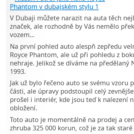
V Dubaji můžete narazit na auta těch nej
značek, ale rozhodně by Vás nemělo překv
vozem…
Na první pohled auto alespň zepředu vel
Royce Phantom, ale už při pohledu z boku
nehraje. Jelikož se díváme na předělaný N
1993.
Jak už bylo řečeno auto se svému vzoru 
části, ale úpravy podstoupil celý zevněj
prošel i interiér, kde jsou teď k nalezení
obložení.
Toto auto je momentálně na prodej a ce
zhruba 325 000 korun, což je za tak star