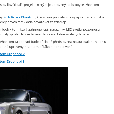
stavili svůj další projekt, kterým je upravený Rolls-Royce Phantom
ený
Rolls Royce Phantom
, který také prodělal svá vylepšení v Japonsku.
eřejněných fotek dala považovat za zdařilejší.
 bodykitem, který zahrnuje lepší nárazníky, LED světla, pozornosti
 malý spoiler. To vše laděno do velmi dobře zvolených barev.
 Phantom Drophead bude oficiálně představena na autosalonu v Tokiu
o decentně upravený Phantom přiláká mnoho diváků.