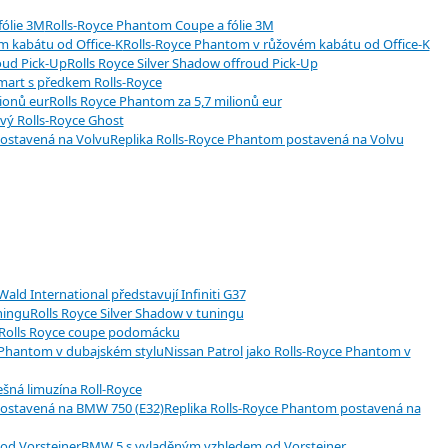
Rolls-Royce Phantom Coupe a fólie 3M
Rolls-Royce Phantom v růžovém kabátu od Office-K
Rolls Royce Silver Shadow offroud Pick-Up
mart s předkem Rolls-Royce
Rolls Royce Phantom za 5,7 milionů eur
vý Rolls-Royce Ghost
Replika Rolls-Royce Phantom postavená na Volvu
Wald International představují Infiniti G37
Rolls Royce Silver Shadow v tuningu
Rolls Royce coupe podomácku
Nissan Patrol jako Rolls-Royce Phantom v
ešná limuzína Roll-Royce
Replika Rolls-Royce Phantom postavená na
BMW 5 s vyladěným vzhledem od Vorsteiner