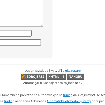
Design
Mystique
| Vytvořil
digitalnature
ZDROJE RSS
XHTML 1.1
NAHORU
Automagazín kde najdete to co jinde neni.
nu zaměřeného převážně na autonovinky a na
tuning
další Zajímavosti ze s
ímá
trading
nebo spíše AOS neboli
Automatické obchodní systémy
popřípad