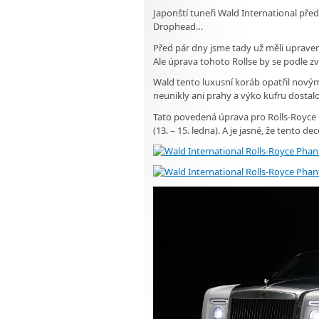
Japonští tuneři Wald International před
Drophead…
Před pár dny jsme tady už měli uprav
Ale úprava tohoto Rollse by se podle zv
Wald tento luxusní koráb opatřil novým
neunikly ani prahy a výko kufru dostalo
Tato povedená úprava pro Rolls-Royce
(13. – 15. ledna). A je jasné, že tent