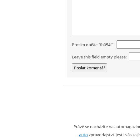
Prosím opište "fb054f":
Leave this field empty please:
Právě se nacházíte na automagazí
auto
zpravodajstvi. Jestli vás zaj