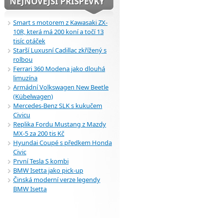
NEJNOVĚJŠÍ PŘÍSPĚVKY
Smart s motorem z Kawasaki ZX-
10R, která má 200 koní a točí 13
tisíc otáček
Starší Luxusní Cadillac zkřížený s
rolbou
Ferrari 360 Modena jako dlouhá
limuzína
Armádní Volkswagen New Beetle
(Kübelwagen)
Mercedes-Benz SLK s kukučem
Civicu
Replika Fordu Mustang z Mazdy
MX-5 za 200 tis Kč
Hyundai Coupé s předkem Honda
Civic
První Tesla S kombi
BMW Isetta jako pick-up
Činská moderní verze legendy
BMW Isetta