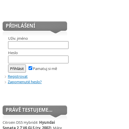
PŘIHLÁŠENÍ
Uživ. jméno
Heslo
Pamatuj si mě
Registrovat
Zapomenuté heslo?
PRÁVĚ TESTUJEME…
Citroën DS5 Hybrid4
Hyundai
Sonata 2,7 V6 GLS (rv. 2002)
Máte