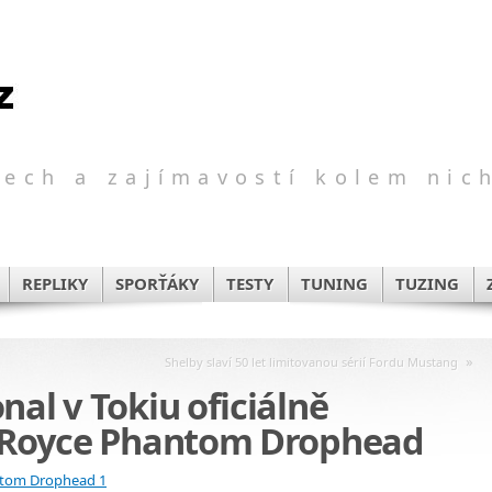
ech a zajímavostí kolem nic
REPLIKY
SPORŤÁKY
TESTY
TUNING
TUZING
»
Shelby slaví 50 let limitovanou sérií Fordu Mustang
nal v Tokiu oficiálně
s-Royce Phantom Drophead