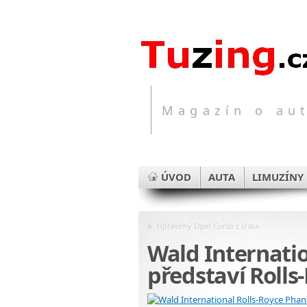
Magazín o aut
ÚVOD
AUTA
LIMUZÍNY
«
Upravený Opel Corsa z Irska
Wald Internatio
představí Roll