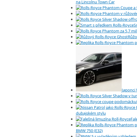
na Lincolnu Town Car
S
Růžo
Japonci 
dubajském stylu
Fal
BMW 750 (E32)