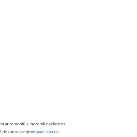
věta automobiů a motorek najdete na
ě dokonce
programovani aos
tak