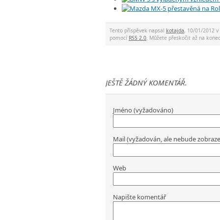
Tento příspěvek napsal
kotajda
, 10/01/2012 v
pomocí
RSS 2.0
. Můžete přeskočit až na kon
JEŠTĚ ŽÁDNÝ KOMENTÁŘ.
Jméno (vyžadováno)
Mail (vyžadován, ale nebude zobraz
Web
Napište komentář