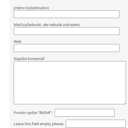
Jméno (vyžadováno)
Mail (vyžadován, ale nebude zobrazen)
Web
Napište komentář
Prosím opište "fb054f":
Leave this field empty please: