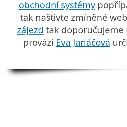
obchodní systémy
popříp
tak naštivte zmíněné we
zájezd
tak doporučujeme p
provází
Eva Janáčová
urč