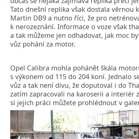
občas se nějaká zajímavá replika přeci je
Tato dnešní replika však dostala věrnou k
Martin DB9 a nutno říci, že pro netrénov
k nerozeznání. Informace o voze však tha
a tak můžeme jen odhadovat, jak moc byl
vůz pohání za motor.
Opel Calibra mohla pohánět škála motorů 
s výkonem od 115 do 204 koní. Jednalo s
vůz a tak není divu, že doputoval i do Tha
zatím zapracovali na karoserii a interiér
si jejich práci můžete prohlédnout v gale