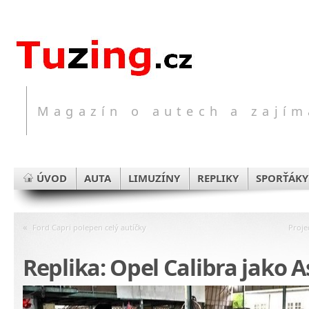
Magazín o autech a zajím
ÚVOD
AUTA
LIMUZÍNY
REPLIKY
SPORŤÁKY
«
Ford Capri polepen celý autíčky
Proje
Replika: Opel Calibra jako 