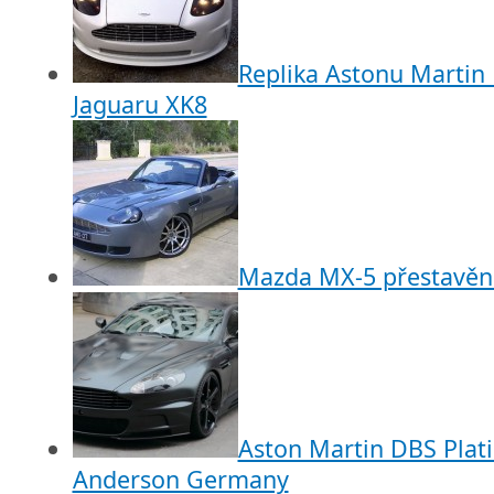
Replika Astonu Martin
Jaguaru XK8
Mazda MX-5 přestavěn
Aston Martin DBS Plat
Anderson Germany