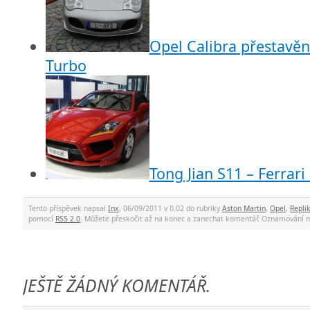
Opel Calibra přestavěn
Turbo
Tong Jian S11 – Ferrar
Tento příspěvek napsal
Inx
, 06/09/2011 v 0.02 do rubriky
Aston Martin
,
Opel
,
Repli
pomocí
RSS 2.0
. Můžete přeskočit až na konec a zanechat komentář. Oznamování 
JEŠTĚ ŽÁDNÝ KOMENTÁŘ.