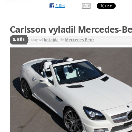
Sdílet
Carlsson vyladil Mercedes-B
5. BŘE
Napsal
kotajda
do
Mercedes-Benz