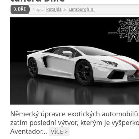
3. BŘE
Napsal
kotajda
do
Lamborghini
Německý úpravce exotických automobilů 
zatím poslední výtvor, kterým je vyšper
Aventador…
VÍCE >