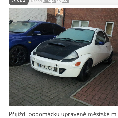
27. ÚNO
Napsal
kotajda
do
Ford
Přijíždí podomácku upravené městské m