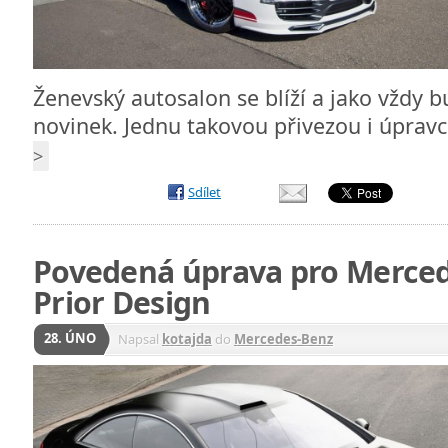
Ženevský autosalon se blíží a jako vždy 
novinek. Jednu takovou přivezou i úpr
>
Sdílet
Povedená úprava pro Merced
Prior Design
28. ÚNO
Napsal
kotajda
do
Mercedes-Benz