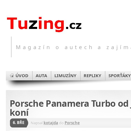
Magazín o autech a zajím
ÚVOD
AUTA
LIMUZÍNY
REPLIKY
SPORŤÁKY
Porsche Panamera Turbo od 
koní
6. BŘE
Napsal
kotajda
do
Porsche