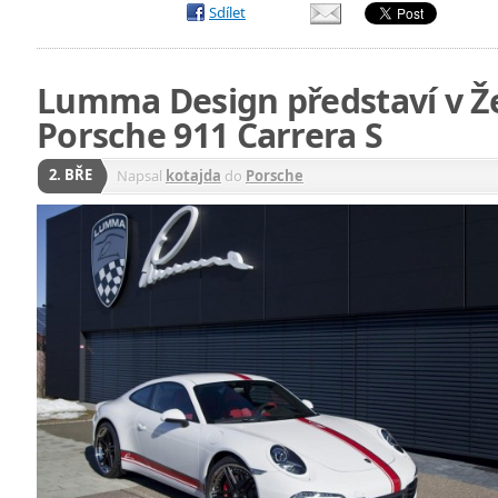
Sdílet
Lumma Design představí v Ž
Porsche 911 Carrera S
2. BŘE
Napsal
kotajda
do
Porsche