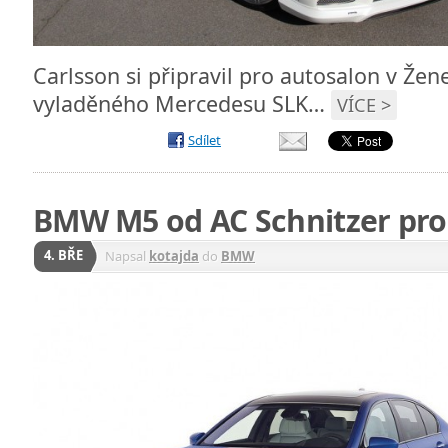
Carlsson si připravil pro autosalon v Že
vyladěného Mercedesu SLK…
VÍCE >
Sdílet
BMW M5 od AC Schnitzer pro
4. BŘE
Napsal
kotajda
do
BMW