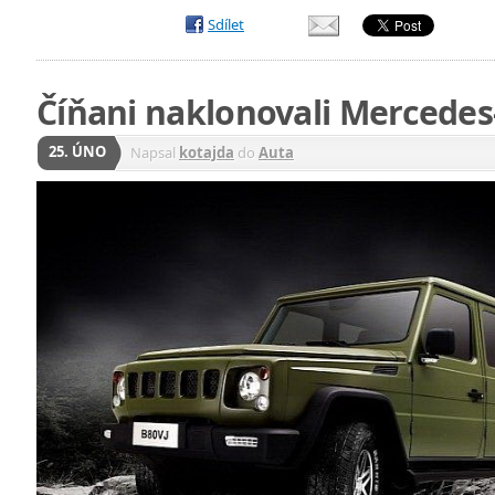
Sdílet
Číňani naklonovali Mercedes
25. ÚNO
Napsal
kotajda
do
Auta