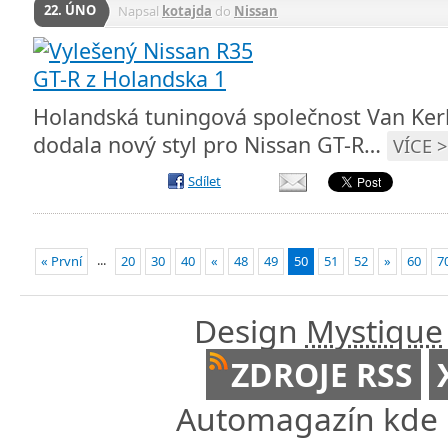
22. ÚNO
Napsal
kotajda
do
Nissan
Holandská tuningová společnost Van Ker
dodala nový styl pro Nissan GT-R…
VÍCE >
Sdílet
...
« První
20
30
40
«
48
49
50
51
52
»
60
7
Design
Mystique
ZDROJE RSS
Automagazín kde n