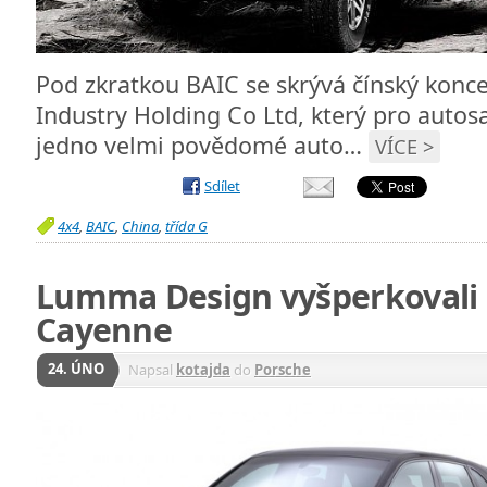
Pod zkratkou BAIC se skrývá čínský konc
Industry Holding Co Ltd, který pro autosa
jedno velmi povědomé auto…
VÍCE >
Sdílet
4x4
,
BAIC
,
China
,
třída G
Lumma Design vyšperkovali 
Cayenne
24. ÚNO
Napsal
kotajda
do
Porsche