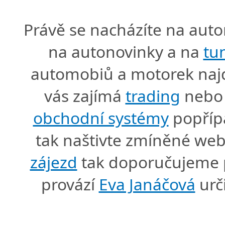
Právě se nacházíte na au
na autonovinky a na
tu
automobiů a motorek naj
vás zajímá
trading
nebo 
obchodní systémy
popříp
tak naštivte zmíněné we
zájezd
tak doporučujeme p
provází
Eva Janáčová
urč