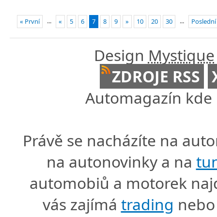
...
...
« První
«
5
6
7
8
9
»
10
20
30
Poslední
Design
Mystique
ZDROJE RSS
Automagazín kde n
Právě se nacházíte na au
na autonovinky a na
tu
automobiů a motorek naj
vás zajímá
trading
nebo 