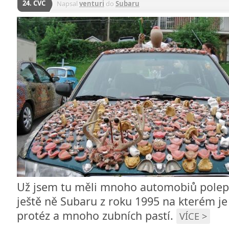
24. ČVC
Napsal
venturi
do
Subaru
Už jsem tu měli mnoho automobiů polepe
ještě ně Subaru z roku 1995 na kterém je
protéz a mnoho zubních pastí.
VÍCE >