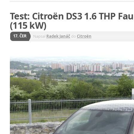
Test: Citroën DS3 1.6 THP Fa
(115 kW)
17. ČER
Napsal
Radek Janáč
do
Citroën