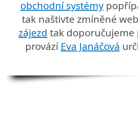
obchodní systémy
popříp
tak naštivte zmíněné we
zájezd
tak doporučujeme p
provází
Eva Janáčová
urč