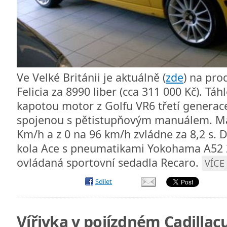
Ve Velké Británii je aktuálně (
zde
) na pro
Felicia za 8990 liber (cca 311 000 Kč). Tá
kapotou motor z Golfu VR6 třetí generac
spojenou s pětistupňovým manuálem. Max
Km/h a z 0 na 96 km/h zvládne za 8,2 s. 
kola Ace s pneumatikami Yokohama A52 2
ovládaná sportovní sedadla Recaro.
VÍCE
Sdílet
Vířivka v pojízdném Cadillac