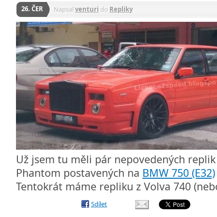
26. ČER
Napsal
venturi
do
Repliky
Už jsem tu měli pár nepovedených replik
Phantom postavených na
BMW 750 (E32)
Tentokrát máme repliku z Volva 740 (nebo
Sdílet