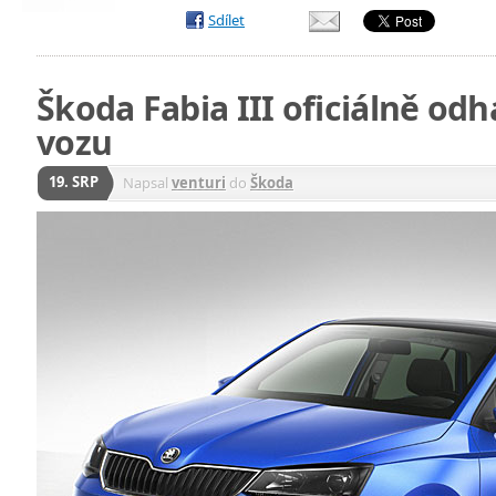
Sdílet
Škoda Fabia III oficiálně odh
vozu
19. SRP
Napsal
venturi
do
Škoda