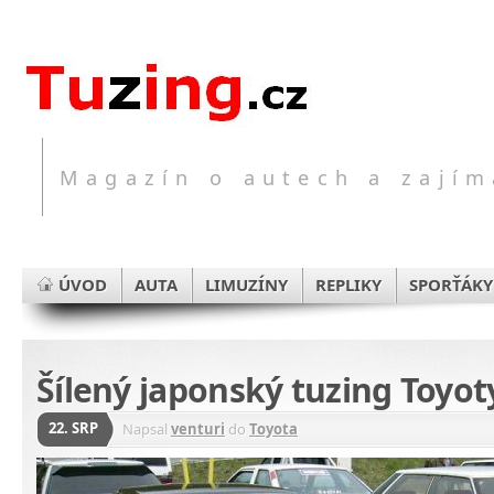
Magazín o autech a zajím
ÚVOD
AUTA
LIMUZÍNY
REPLIKY
SPORŤÁKY
Šílený japonský tuzing Toyot
22. SRP
Napsal
venturi
do
Toyota