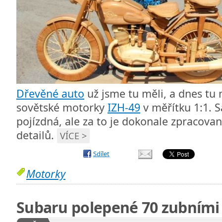
Dřevěné auto
už jsme tu měli, a dnes t
sovětské motorky
IZH-49
v měřítku 1:1. 
pojízdná, ale za to je dokonale zpracov
detailů.
VÍCE >
Sdílet
Motorky
Subaru polepené 70 zubními