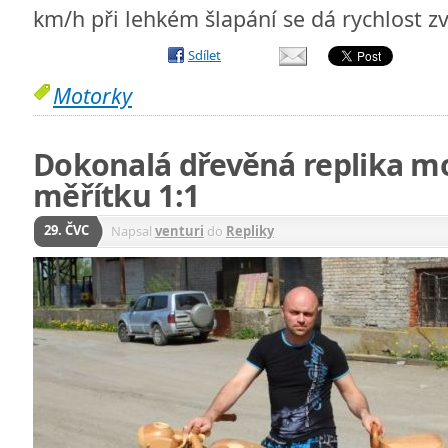
km/h při lehkém šlapání se dá rychlost 
Sdílet
Motorky
Dokonalá dřevěná replika mo
měřítku 1:1
29. ČVC
Napsal
venturi
do
Repliky