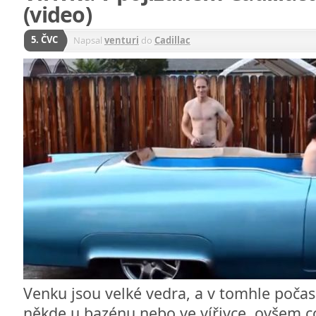
(video)
5. ČVC
Napsal
venturi
do
Cadillac
Venku jsou velké vedra, a v tomhle počasí 
někde u bazénu nebo ve vířivce, ovšem c