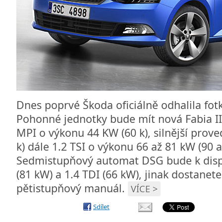
Dnes poprvé Škoda oficiálně odhalila fotk
Pohonné jednotky bude mít nová Fabia III
MPI o výkonu 44 KW (60 k), silnější prov
k) dále 1.2 TSI o výkonu 66 až 81 kW (90 a
Sedmistupňový automat DSG bude k dispo
(81 kW) a 1.4 TDI (66 kW), jinak dostanet
pětistupňový manuál.
VÍCE >
Sdílet