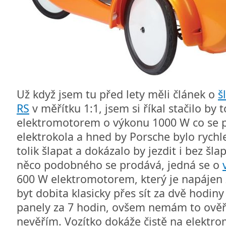
Už když jsem tu před lety měli článek o
š
RS
v měřítku 1:1, jsem si říkal stačilo by
elektromotorem o výkonu 1000 W co se p
elektrokola a hned by Porsche bylo rychl
tolik šlapat a dokázalo by jezdit i bez šlap
něco podobného se prodává, jedná se o
600 W elektromotorem, který je napájen 
byt dobita klasicky přes sít za dvě hodiny
panely za 7 hodin, ovšem nemám to ově
nevěřím. Vozítko dokáže čistě na elektrom