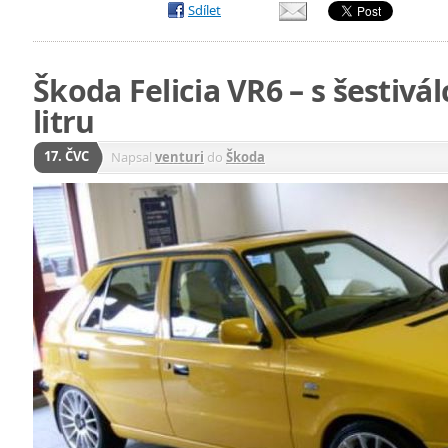
Sdílet
Škoda Felicia VR6 – s šestiv
litru
17. ČVC
Napsal
venturi
do
Škoda