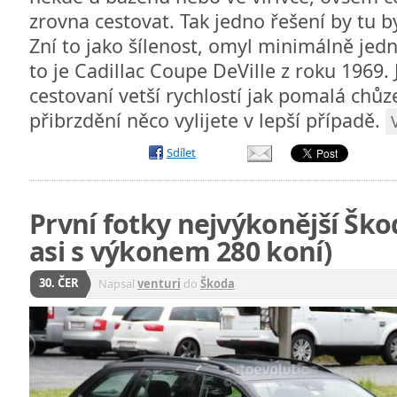
zrovna cestovat. Tak jedno řešení by tu by
Zní to jako šílenost, omyl minimálně jedn
to je Cadillac Coupe DeVille z roku 1969.
cestovaní vetší rychlostí jak pomalá chůz
přibrzdění něco vylijete v lepší případě.
Sdílet
První fotky nejvýkonější Ško
asi s výkonem 280 koní)
30. ČER
Napsal
venturi
do
Škoda