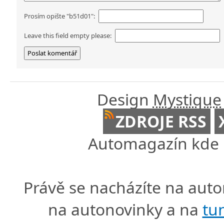
Prosím opište "b51d01":
Leave this field empty please:
Design
Mystique
ZDROJE RSS
Automagazín kde n
Právě se nacházíte na au
na autonovinky a na
tu