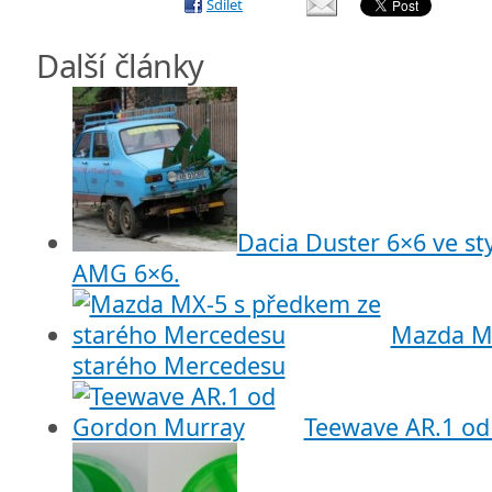
Sdílet
Další články
Dacia Duster 6×6 ve s
AMG 6×6.
Mazda MX
starého Mercedesu
Teewave AR.1 o