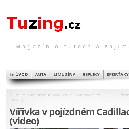
Magazín o autech a zajím
ÚVOD
AUTA
LIMUZÍNY
REPLIKY
SPORŤÁKY
«
První fotky nejvýkonější Škody Octavie RS ( asi s výkonem
Škoda
280 koní)
Vířivka v pojízdném Cadilla
(video)