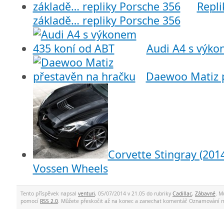
Repli
základě… repliky Porsche 356
Audi A4 s výko
Daewoo Matiz p
Corvette Stingray (201
Vossen Wheels
Tento příspěvek napsal
venturi
, 05/07/2014 v 21.05 do rubriky
Cadillac
,
Zábavné
. M
pomocí
RSS 2.0
. Můžete přeskočit až na konec a zanechat komentář. Oznamování 