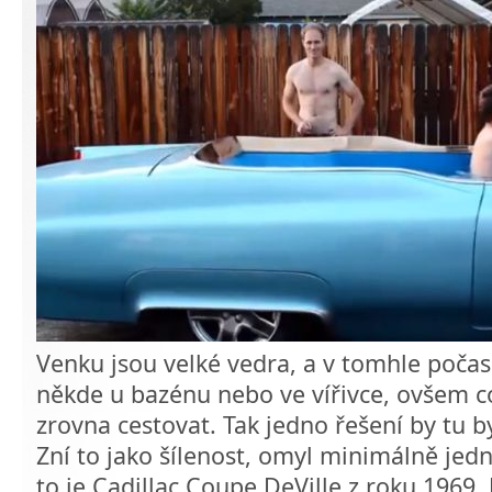
Venku jsou velké vedra, a v tomhle počasí 
někde u bazénu nebo ve vířivce, ovšem c
zrovna cestovat. Tak jedno řešení by tu by
Zní to jako šílenost, omyl minimálně jedn
to je Cadillac Coupe DeVille z roku 1969.