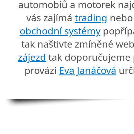
automobiů a motorek naj
vás zajímá
trading
nebo 
obchodní systémy
popříp
tak naštivte zmíněné we
zájezd
tak doporučujeme p
provází
Eva Janáčová
urč