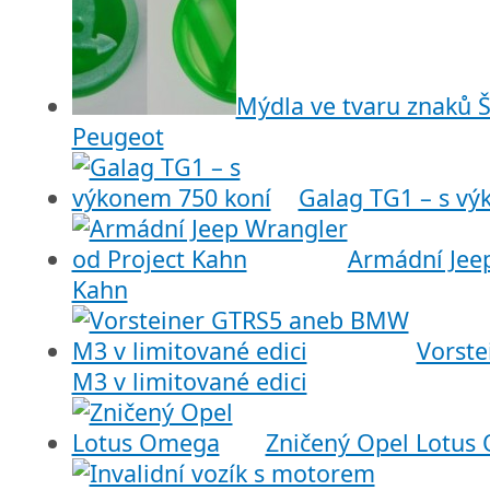
Mýdla ve tvaru znaků 
Peugeot
Galag TG1 – s vý
Armádní Jeep
Kahn
Vorst
M3 v limitované edici
Zničený Opel Lotus