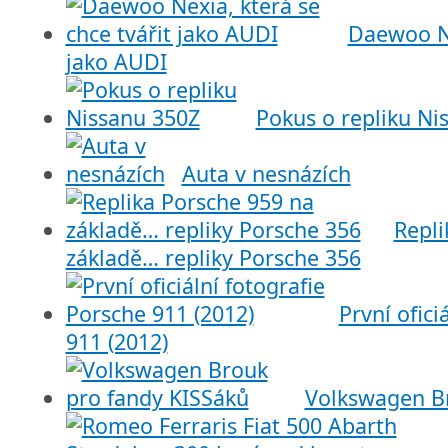
Daewoo Ne
jako AUDI
Pokus o repliku Ni
Auta v nesnázích
Repli
základě… repliky Porsche 356
První ofici
911 (2012)
Volkswagen Br