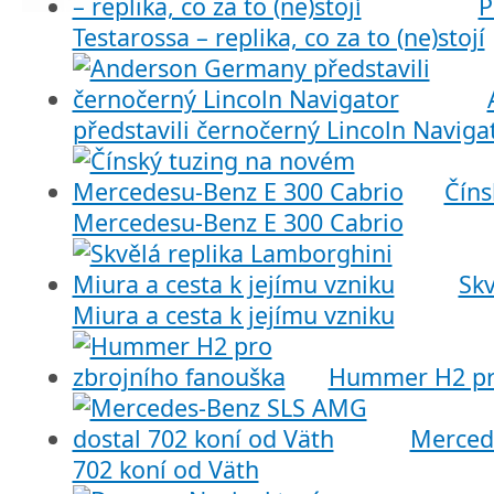
P
Testarossa – replika, co za to (ne)stojí
představili černočerný Lincoln Naviga
Číns
Mercedesu-Benz E 300 Cabrio
Skv
Miura a cesta k jejímu vzniku
Hummer H2 pro
Merced
702 koní od Väth