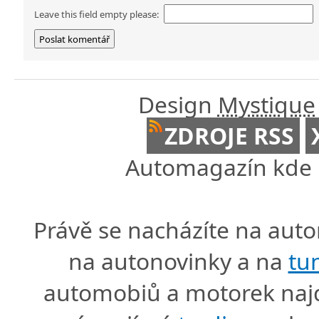
Leave this field empty please:
Design
Mystique
ZDROJE RSS
Automagazín kde n
Právě se nacházíte na au
na autonovinky a na
tu
automobiů a motorek naj