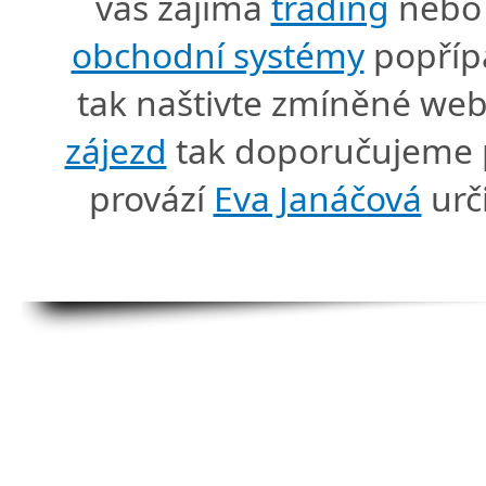
vás zajímá
trading
nebo 
obchodní systémy
popříp
tak naštivte zmíněné we
zájezd
tak doporučujeme p
provází
Eva Janáčová
urč