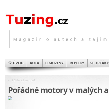
Magazín o autech a zajím
ÚVOD
AUTA
LIMUZÍNY
REPLIKY
SPORŤÁKY
«
S BMW X5 skrz zeď
Pořádné motory v malých a