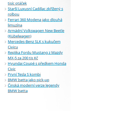
tisíc otáček
Starší Luxusní Cadillac zkřížený s
rolbou
Ferrari 360 Modena jako dlouhá
limuzína
Armádní Volkswagen New Beetle
(Kübelwagen)
Mercedes-Benz SLK s kukučem
Civicu
Replika Fordu Mustang z Mazdy
MX-5 za 200 tis Kč
Hyundai Coupé s předkem Honda
Civic
První Tesla S kombi
BMW Isetta jako pick-up
Činská moderní verze legendy
BMW Isetta