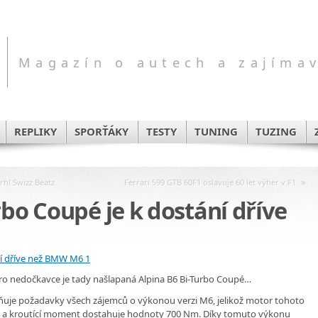
Magazín o autech a zajíma
REPLIKY
SPORŤÁKY
TESTY
TUNING
TUZING
»
rhl Swizz Beatz
Ferrari 599 GTB 60F1 oslavuje 60 let výher v F1
rbo Coupé je k dostání dříve
pro nedočkavce je tady našlapaná Alpina B6 Bi-Turbo Coupé…
ňuje požadavky všech zájemců o výkonou verzi M6, jelikož motor tohoto
) a kroutící moment dostahuje hodnoty 700 Nm. Díky tomuto výkonu