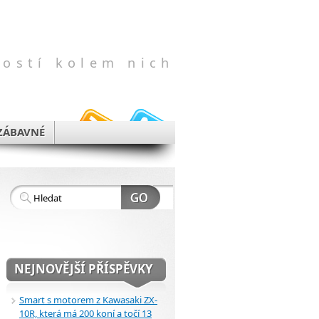
vostí kolem nich
ZÁBAVNÉ
NEJNOVĚJŠÍ PŘÍSPĚVKY
Smart s motorem z Kawasaki ZX-
10R, která má 200 koní a točí 13