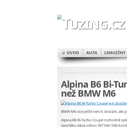
ÚVOD
AUTA
LIMUZÍNY
«
Speciálni edici Lotusu Evora GTE spolunav
Alpina B6 Bi-Tu
než BMW M6
BMW M6 sice ještě není k dostání, ale 
Alpina B6 Bi-Turbo Coupé rozhodně spl
sporťáku dává výkon 397 kW (540 koní