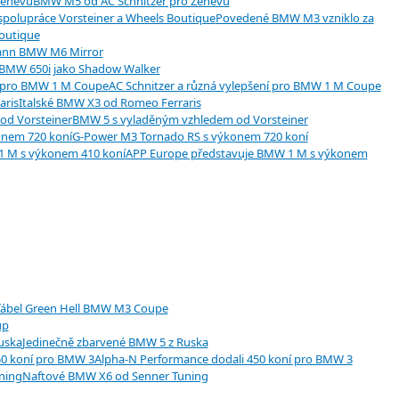
BMW M5 od AC Schnitzer pro Ženevu
Povedené BMW M3 vzniklo za
Boutique
nn BMW M6 Mirror
BMW 650i jako Shadow Walker
AC Schnitzer a různá vylepšení pro BMW 1 M Coupe
Italské BMW X3 od Romeo Ferraris
BMW 5 s vyladěným vzhledem od Vorsteiner
G-Power M3 Tornado RS s výkonem 720 koní
APP Europe představuje BMW 1 M s výkonem
ďábel Green Hell BMW M3 Coupe
up
Jedinečně zbarvené BMW 5 z Ruska
Alpha-N Performance dodali 450 koní pro BMW 3
Naftové BMW X6 od Senner Tuning