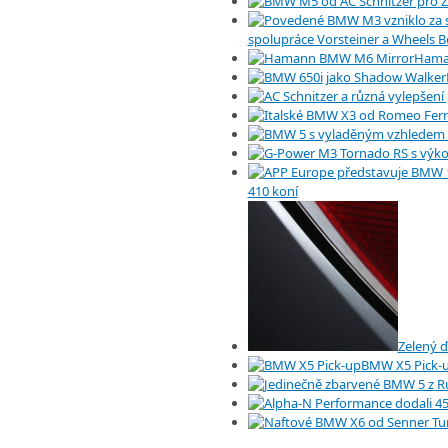
spolupráce Vorsteiner a Wheels 
Hama
410 koní
Zelený 
BMW X5 Pick-