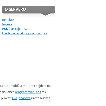
O SERVERU
Redakce
Inzerce
Právě testujeme…
Hledáme redaktory na tuzing.cz
věta automobiů a motorek najdete na
ě dokonce
programovani aos
tak
é provází
Eva Janáčová
určitě budete