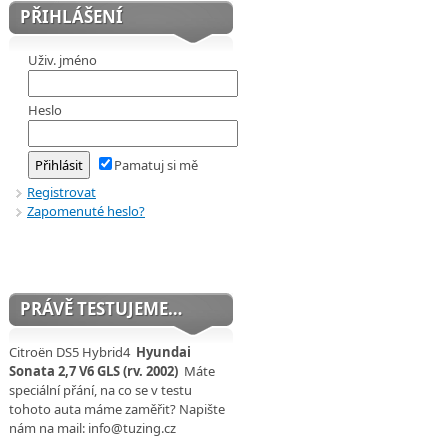
PŘIHLÁŠENÍ
Uživ. jméno
Heslo
Pamatuj si mě
Registrovat
Zapomenuté heslo?
PRÁVĚ TESTUJEME…
Citroën DS5 Hybrid4
Hyundai
Sonata 2,7 V6 GLS (rv. 2002)
Máte
speciální přání, na co se v testu
tohoto auta máme zaměřit? Napište
nám na mail: info@tuzing.cz