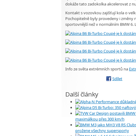
dokáže tato zadokolka akcelerovat z n
Kontakt s vozovkou zajišťují kola o vel
Pochopitelně byly provedeny i změny n
sportovnější než v normálním BMW 6. Le
Info ze světa extrémních sportů na
Ext
Sdílet
Další články
maximálkou přes 300 km/h
prožene všechny supersporty