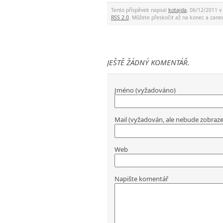
Tento příspěvek napsal
kotajda
, 06/12/2011 v
RSS 2.0
. Můžete přeskočit až na konec a za
JEŠTĚ ŽÁDNÝ KOMENTÁŘ.
Jméno (vyžadováno)
Mail (vyžadován, ale nebude zobraz
Web
Napište komentář