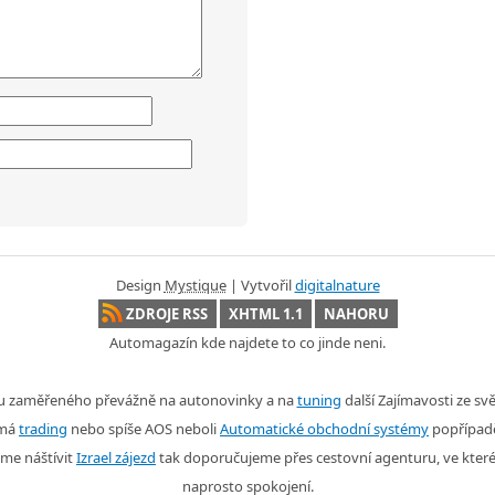
Design
Mystique
| Vytvořil
digitalnature
ZDROJE RSS
XHTML 1.1
NAHORU
Automagazín kde najdete to co jinde neni.
nu zaměřeného převážně na autonovinky a na
tuning
další Zajímavosti ze s
ímá
trading
nebo spíše AOS neboli
Automatické obchodní systémy
popřípad
me náštívit
Izrael zájezd
tak doporučujeme přes cestovní agenturu, ve kter
naprosto spokojení.