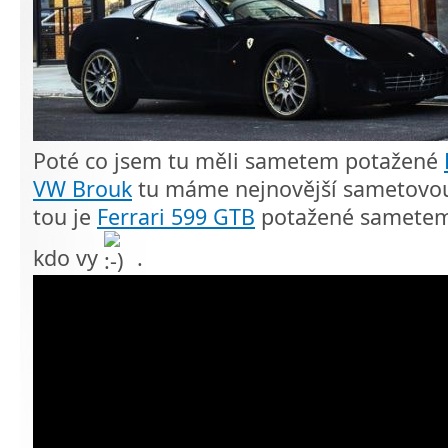
Poté co jsem tu měli sametem potažené
VW Brouk
tu máme nejnovější sametovou
tou je
Ferrari 599 GTB
potažené sametem
kdo vy
.