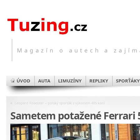
Magazín o autech a zajím
ÚVOD
AUTA
LIMUZÍNY
REPLIKY
SPORŤÁKY
«
Leopard Roadster – polský sporťák s výkonem 405 koní
Sametem potažené Ferrari 