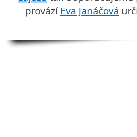
provází
Eva Janáčová
urč