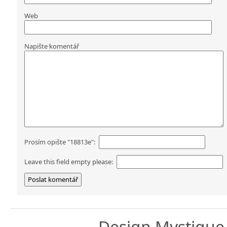
Web
Napište komentář
Prosím opište "18813e":
Leave this field empty please:
Design
Mystique