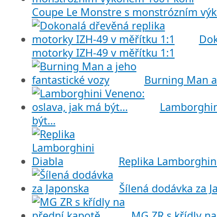
Coupe Le Monstre s monstrózním vý
Dok
motorky IZH-49 v měřítku 1:1
Burning Man a 
Lamborghini
být…
Replika Lamborghin
Šílená dodávka za J
MG ZR s křídly na