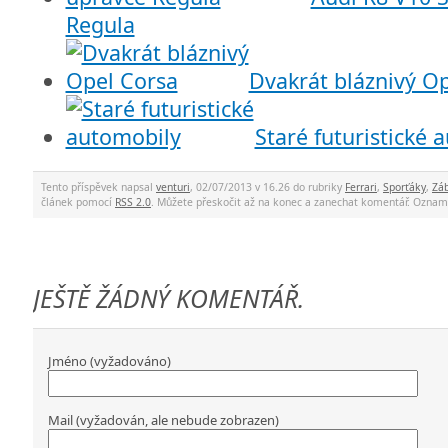
Regula
Dvakrát bláznivý O
Staré futuristické 
Tento příspěvek napsal
venturi
, 02/07/2013 v 16.26 do rubriky
Ferrari
,
Sporťáky
,
Zá
článek pomocí
RSS 2.0
. Můžete přeskočit až na konec a zanechat komentář. Ozna
JEŠTĚ ŽÁDNÝ KOMENTÁŘ.
Jméno (vyžadováno)
Mail (vyžadován, ale nebude zobrazen)