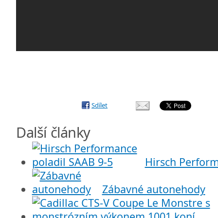
Sdílet
Další články
Hirsch Perform
Zábavné autonehody