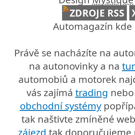
ZDROJE RSS
Automagazín kde n
Právě se nacházíte na au
na autonovinky a na
tu
automobiů a motorek naj
vás zajímá
trading
nebo 
obchodní systémy
popříp
tak naštivte zmíněné we
zájezd
tak doporučujeme p