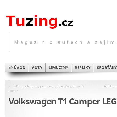
Magazín o autech a zajím
ÚVOD
AUTA
LIMUZÍNY
REPLIKY
SPORŤÁKY
«
DMC a jejich úpravy pro Lamborghini Murcielago SV
APP Euro
Edition
Volkswagen T1 Camper LE