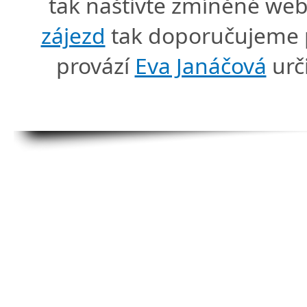
tak naštivte zmíněné we
zájezd
tak doporučujeme p
provází
Eva Janáčová
urč