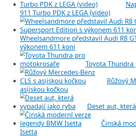
Nap
911 Turbo PDK z LEGA (video)
Wheelsandmore představil Audi R8 GT
výkonem 611 koní
Toyota Thundra
Růžový M
asijskou kočkou
Deset aut, která
Činská mod
Isetta