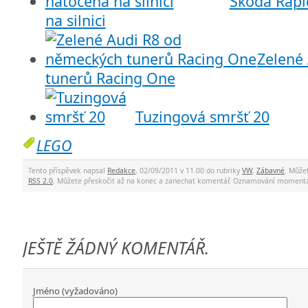
Škoda Rapi
na silnici
Zelené
tunerů Racing One
Tuzingová smršť 20
LEGO
Tento příspěvek napsal
Redakce
, 02/09/2011 v 11.00 do rubriky
VW
,
Zábavné
. Může
RSS 2.0
. Můžete přeskočit až na konec a zanechat komentář. Oznamování momentá
JEŠTĚ ŽÁDNÝ KOMENTÁŘ.
Jméno (vyžadováno)