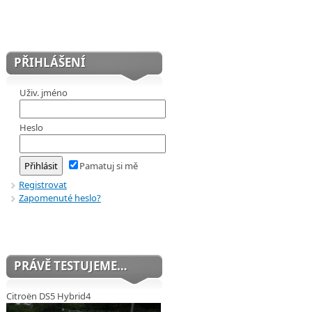
PŘIHLÁŠENÍ
Uživ. jméno
Heslo
Pamatuj si mě
Registrovat
Zapomenuté heslo?
PRÁVĚ TESTUJEME…
Citroën DS5 Hybrid4