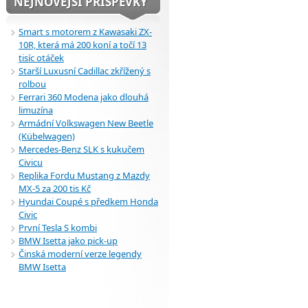
NEJNOVĚJŠÍ PŘÍSPĚVKY
Smart s motorem z Kawasaki ZX-
10R, která má 200 koní a točí 13
tisíc otáček
Starší Luxusní Cadillac zkřížený s
rolbou
Ferrari 360 Modena jako dlouhá
limuzína
Armádní Volkswagen New Beetle
(Kübelwagen)
Mercedes-Benz SLK s kukučem
Civicu
Replika Fordu Mustang z Mazdy
MX-5 za 200 tis Kč
Hyundai Coupé s předkem Honda
Civic
První Tesla S kombi
BMW Isetta jako pick-up
Činská moderní verze legendy
BMW Isetta