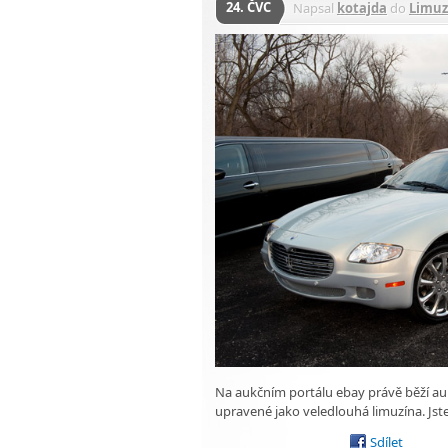
24. ČVC
Napsal
kotajda
do
Limuz
Na aukčním portálu ebay právě běží auk
upravené jako veledlouhá limuzína. Jst
Sdílet