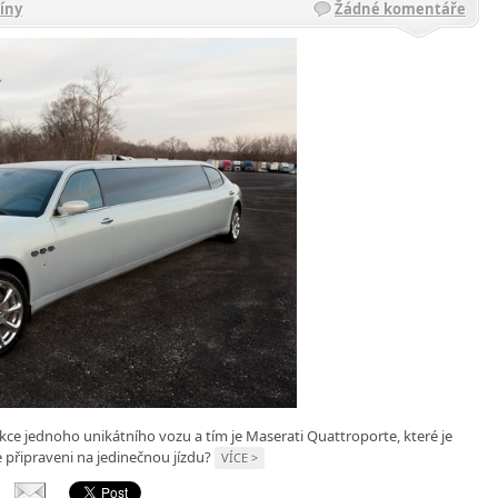
íny
Žádné komentáře
ce jednoho unikátního vozu a tím je Maserati Quattroporte, které je
e připraveni na jedinečnou jízdu?
VÍCE >