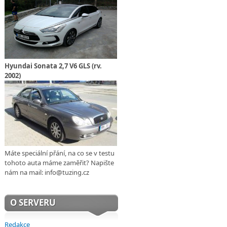
Hyundai Sonata 2,7 V6 GLS (rv.
2002)
Máte speciální přání, na co se v testu
tohoto auta máme zaměřit? Napište
nám na mail: info@tuzing.cz
O SERVERU
Redakce