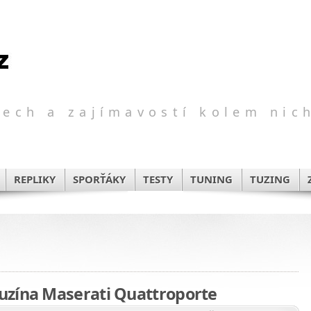
ech a zajímavostí kolem nic
REPLIKY
SPORŤÁKY
TESTY
TUNING
TUZING
uzína Maserati Quattroporte