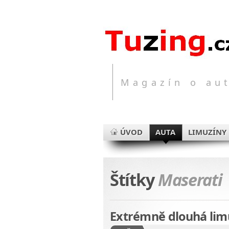
Magazín o aut
ÚVOD
AUTA
LIMUZÍNY
Štítky
Maserati
Extrémně dlouhá lim