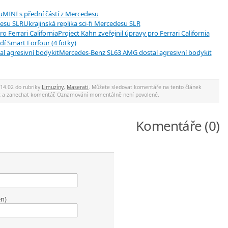
MINI s přední částí z Mercedesu
Ukrajinská replika sci-fi Mercedesu SLR
Project Kahn zveřejnil úpravy pro Ferrari California
dí Smart Forfour (4 fotky)
Mercedes-Benz SL63 AMG dostal agresivní bodykit
 14.02 do rubriky
Limuzíny
,
Maserati
. Můžete sledovat komentáře na tento článek
ec a zanechat komentář. Oznamování momentálně není povolené.
Komentáře (0)
en)