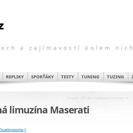
ech a zajímavostí kolem nic
REPLIKY
SPORŤÁKY
TESTY
TUNING
TUZING
»
Chrysler 300 jako našlapaná limuzína
á limuzína Maserati