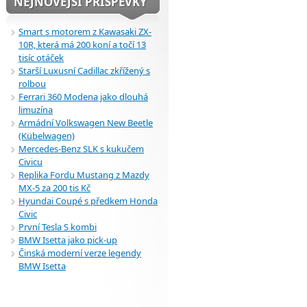
NEJNOVĚJŠÍ PŘÍSPĚVKY
Smart s motorem z Kawasaki ZX-
10R, která má 200 koní a točí 13
tisíc otáček
Starší Luxusní Cadillac zkřížený s
rolbou
Ferrari 360 Modena jako dlouhá
limuzína
Armádní Volkswagen New Beetle
(Kübelwagen)
Mercedes-Benz SLK s kukučem
Civicu
Replika Fordu Mustang z Mazdy
MX-5 za 200 tis Kč
Hyundai Coupé s předkem Honda
Civic
První Tesla S kombi
BMW Isetta jako pick-up
Činská moderní verze legendy
BMW Isetta