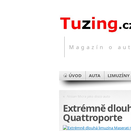
Magazín o aut
ÚVOD
AUTA
LIMUZÍNY
«
Nissan Micra jako disco auto
Extrémně dlouh
Quattroporte