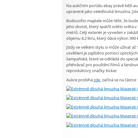
Na aukčním portálu ebay právě běží auk
upravené jako veledlouhá limuzína. Jste
Budoucího majitele může těšit, že bude 
jeho skvost, který spatřil světlo světa 
metrů. Celý exteriér je vyveden v zaká
objemu 4.2 litru, který dává výkon 390 
Jízdy ve velkém stylu si může užívat až 1
osvětlení je zajištěno pomocí optických 
šampaňské, které se odkládá do speciáln
přehrávač pro pouštění filmů a fandové 
reproduktory značky Kicker.
Aukce probíhá
zde
, začíná se na částce