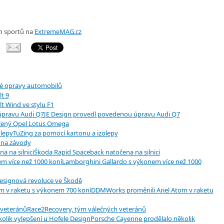
h sportů na
ExtremeMAG.cz
é opravy automobilů
t 9
t Wind ve stylu F1
JE Design provedl povedenou úpravu Audi Q7
čený Opel Lotus Omega
TuZing za pomocí kartonu a izolepy
 na závody
Škoda Rapid Spaceback natočena na silnici
Lamborghini Gallardo s výkonem více než 1000
esignová revoluce ve Škodě
DDMWorks proměnili Ariel Atom v raketu
Race2Recovery, tým válečných veteránů
Porsche Cayenne prodělalo několik