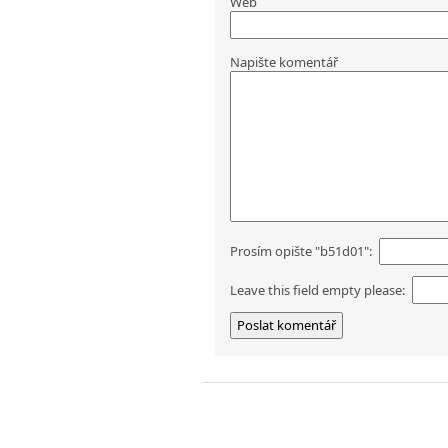
Web
Napište komentář
Prosím opište "b51d01":
Leave this field empty please: