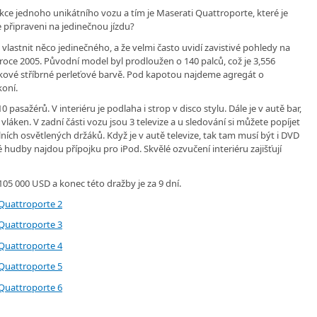
ce jednoho unikátního vozu a tím je Maserati Quattroporte, které je
 připraveni na jedinečnou jízdu?
vlastnit něco jedinečného, a že velmi často uvidí zavistivé pohledy na
v roce 2005. Původní model byl prodloužen o 140 palců, což je 3,556
zkové stříbrné perleťové barvě. Pod kapotou najdeme agregát o
koní.
0 pasažérů. V interiéru je podlaha i strop v disco stylu. Dále je v autě bar,
vláken. V zadní části vozu jsou 3 televize a u sledování si můžete popíjet
ích osvětlených držáků. Když je v autě televize, tak tam musí být i DVD
hudby najdou přípojku pro iPod. Skvělé ozvučení interiéru zajišťují
 105 000 USD a konec této dražby je za 9 dní.