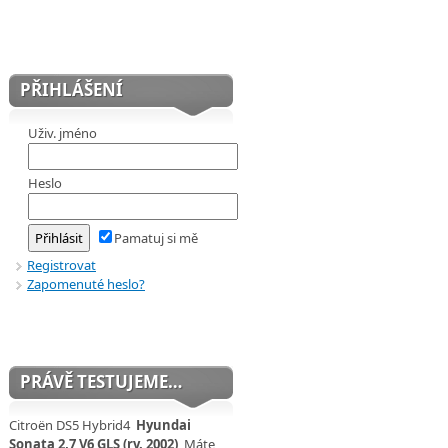
PŘIHLÁŠENÍ
Uživ. jméno
Heslo
Pamatuj si mě
Registrovat
Zapomenuté heslo?
PRÁVĚ TESTUJEME…
Citroën DS5 Hybrid4
Hyundai
Sonata 2,7 V6 GLS (rv. 2002)
Máte