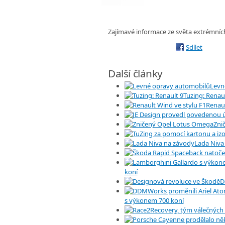
Zajímavé informace ze světa extrémníc
Sdílet
Další články
Levn
Tuzing: Renaul
Renaul
Zni
Lada Niva
koní
D
s výkonem 700 koní