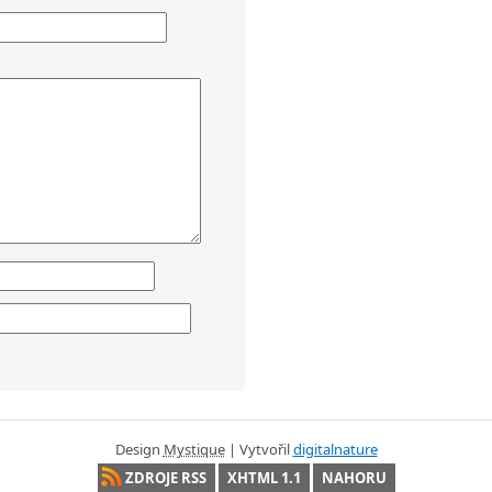
Design
Mystique
| Vytvořil
digitalnature
ZDROJE RSS
XHTML 1.1
NAHORU