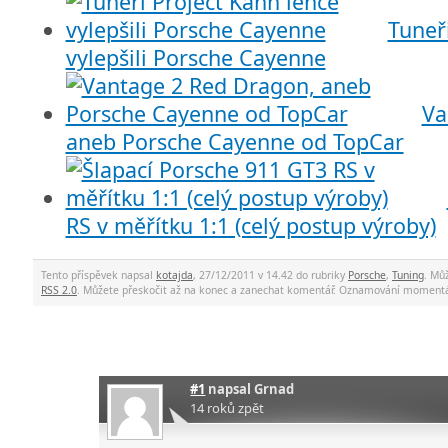
Tuneř
vylepšili Porsche Cayenne
Va
aneb Porsche Cayenne od TopCar
RS v měřítku 1:1 (celý postup výroby)
Tento příspěvek napsal
kotajda
, 27/12/2011 v 14.42 do rubriky
Porsche
,
Tuning
. Mů
RSS 2.0
. Můžete přeskočit až na konec a zanechat komentář. Oznamování momentá
#1
napsal
Grnad
14 roků zpět