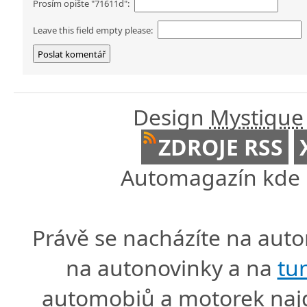
Prosím opište "71611d":
Leave this field empty please:
Design
Mystique
ZDROJE RSS
Automagazín kde n
Právě se nacházíte na au
na autonovinky a na
tu
automobiů a motorek naj