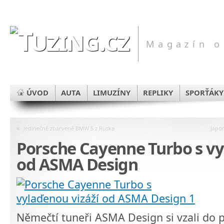
Magazín o
ÚVOD
AUTA
LIMUZÍNY
REPLIKY
SPORŤÁKY
«
Jedinečně zbarvené BMW 5 z Ruska
Japon
Porsche Cayenne Turbo s vy
od ASMA Design
Němečtí tuneři ASMA Design si vzali do