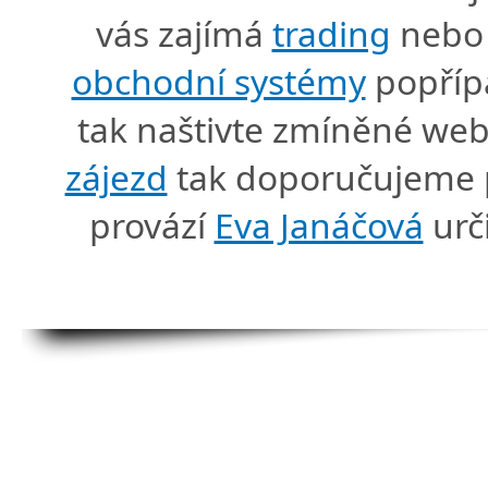
vás zajímá
trading
nebo 
obchodní systémy
popříp
tak naštivte zmíněné we
zájezd
tak doporučujeme p
provází
Eva Janáčová
urč