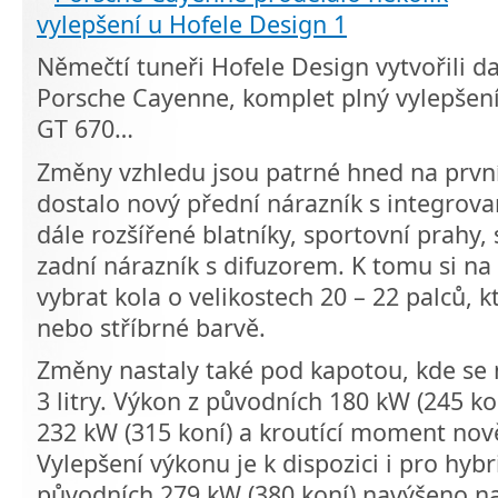
Němečtí tuneři Hofele Design vytvořili da
Porsche Cayenne, komplet plný vylepšení
GT 670…
Změny vzhledu jsou patrné hned na prvn
dostalo nový přední nárazník s integrov
dále rozšířené blatníky, sportovní prahy, 
zadní nárazník s difuzorem. K tomu si n
vybrat kola o velikostech 20 – 22 palců, 
nebo stříbrné barvě.
Změny nastaly také pod kapotou, kde se 
3 litry. Výkon z původních 180 kW (245 k
232 kW (315 koní) a kroutící moment no
Vylepšení výkonu je k dispozici i pro hybr
původních 279 kW (380 koní) navýšeno na