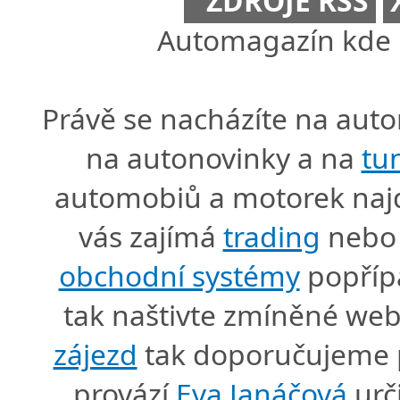
ZDROJE RSS
Automagazín kde n
Právě se nacházíte na au
na autonovinky a na
tu
automobiů a motorek naj
vás zajímá
trading
nebo 
obchodní systémy
popříp
tak naštivte zmíněné we
zájezd
tak doporučujeme p
provází
Eva Janáčová
urč