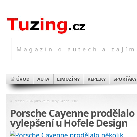
Magazín o autech a zajím
ÚVOD
AUTA
LIMUZÍNY
REPLIKY
SPORŤÁKY
«
Nissan GT-R jako velmi silný Green Hulk
Porsche Cayenne prodělalo 
vylepšení u Hofele Design