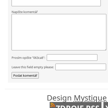
Napište komentář
Prosím opište "063ca8":
Leave this field empty please:
Design
Mystique