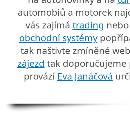
automobiů a motorek naj
vás zajímá
trading
nebo 
obchodní systémy
popříp
tak naštivte zmíněné we
zájezd
tak doporučujeme p
provází
Eva Janáčová
urč