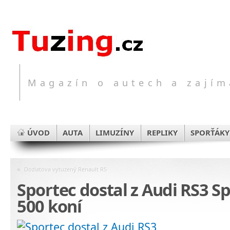
Magazín o autech a zajím
ÚVOD
AUTA
LIMUZÍNY
REPLIKY
SPORŤÁKY
«
Dozlatova vytuzený Renault R5
Sportec dostal z Audi RS3 
500 koní