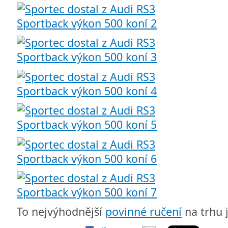
To nejvýhodnější
povinné ručení
na trhu 