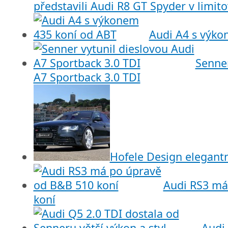
představili Audi R8 GT Spyder v limito
Audi A4 s výko
Senner
A7 Sportback 3.0 TDI
Hofele Design elegantn
Audi RS3 má
koní
Audi 