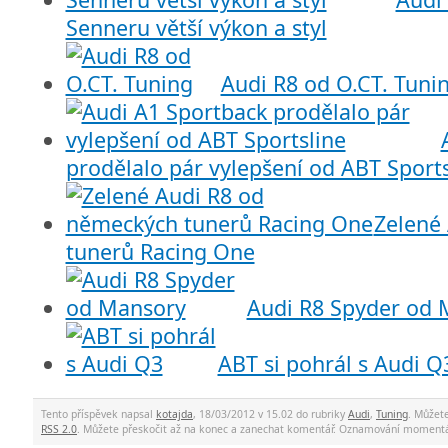
Senneru větší výkon a styl
Audi R8 od O.CT. Tuni
prodělalo pár vylepšení od ABT Sports
Zelené
tunerů Racing One
Audi R8 Spyder od 
ABT si pohrál s Audi Q
Tento příspěvek napsal
kotajda
, 18/03/2012 v 15.02 do rubriky
Audi
,
Tuning
. Můžet
RSS 2.0
. Můžete přeskočit až na konec a zanechat komentář. Oznamování momentá