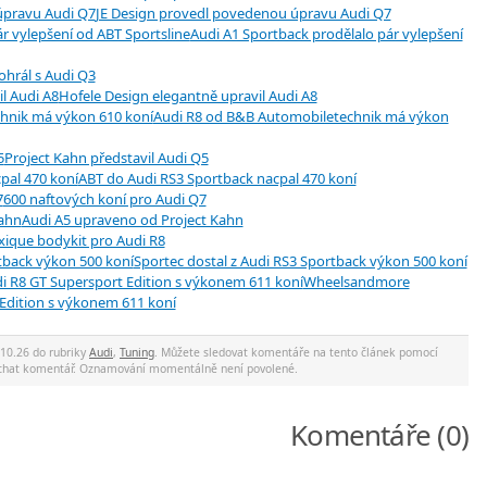
JE Design provedl povedenou úpravu Audi Q7
Audi A1 Sportback prodělalo pár vylepšení
ohrál s Audi Q3
Hofele Design elegantně upravil Audi A8
Audi R8 od B&B Automobiletechnik má výkon
Project Kahn představil Audi Q5
ABT do Audi RS3 Sportback nacpal 470 koní
600 naftových koní pro Audi Q7
Audi A5 upraveno od Project Kahn
xique bodykit pro Audi R8
Sportec dostal z Audi RS3 Sportback výkon 500 koní
Wheelsandmore
 Edition s výkonem 611 koní
 10.26 do rubriky
Audi
,
Tuning
. Můžete sledovat komentáře na tento článek pomocí
nechat komentář. Oznamování momentálně není povolené.
Komentáře (0)