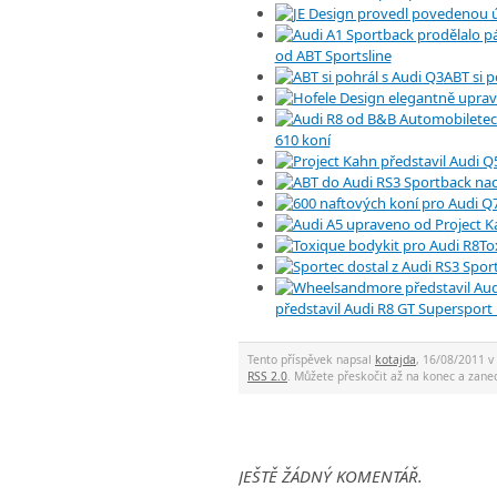
od ABT Sportsline
ABT si p
610 koní
To
představil Audi R8 GT Supersport
Tento příspěvek napsal
kotajda
, 16/08/2011 v
RSS 2.0
. Můžete přeskočit až na konec a za
JEŠTĚ ŽÁDNÝ KOMENTÁŘ.