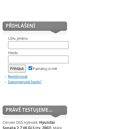
PŘIHLÁŠENÍ
Uživ. jméno
Heslo
Pamatuj si mě
Registrovat
Zapomenuté heslo?
PRÁVĚ TESTUJEME…
Citroën DS5 Hybrid4
Hyundai
Sonata 2,7 V6 GLS (rv. 2002)
Máte