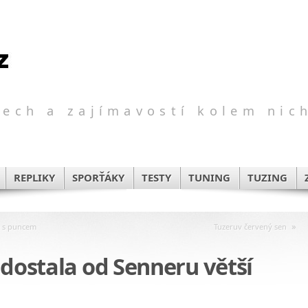
ech a zajímavostí kolem nic
REPLIKY
SPORŤÁKY
TESTY
TUNING
TUZING
»
e s puncem
Tuzeruv červený sen
 dostala od Senneru větší