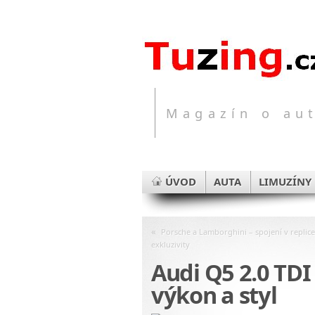
Magazín o aut
ÚVOD
AUTA
LIMUZÍNY
«
Porsche a Lamborghini – spojení v replic
exkluzivity
Audi Q5 2.0 TDI
výkon a styl