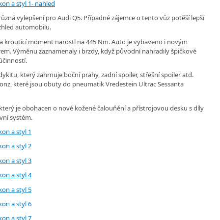
 různá vylepšení pro Audi Q5. Případné zájemce o tento vůz potěší lepší
zhled automobilu.
 a kroutící moment narostl na 445 Nm. Auto je vybaveno i novým
m. Výměnu zaznamenaly i brzdy, když původní nahradily špičkové
činností.
itu, který zahrnuje boční prahy, zadní spoiler, střešní spoiler atd.
onz, které jsou obuty do pneumatik Vredestein Ultrac Sessanta
 který je obohacen o nové kožené čalouňění a přístrojovou desku s díly
avní systém.