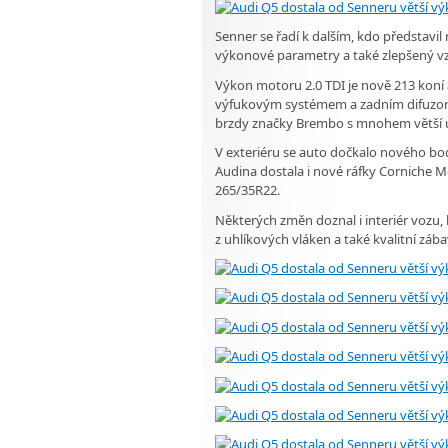
Senner se řadí k dalším, kdo představil
výkonové parametry a také zlepšený v
Výkon motoru 2.0 TDI je nově 213 koní
výfukovým systémem a zadním difuzore
brzdy značky Brembo s mnohem větší ú
V exteriéru se auto dočkalo nového bodyk
Audina dostala i nové ráfky Corniche M
265/35R22.
Některých změn doznal i interiér vozu,
z uhlíkových vláken a také kvalitní záb