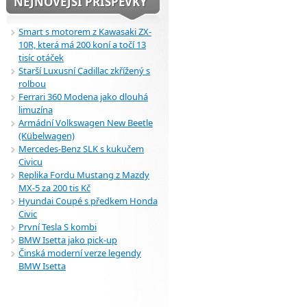
NEJNOVĚJŠÍ PŘÍSPĚVKY
Smart s motorem z Kawasaki ZX-
10R, která má 200 koní a točí 13
tisíc otáček
Starší Luxusní Cadillac zkřížený s
rolbou
Ferrari 360 Modena jako dlouhá
limuzína
Armádní Volkswagen New Beetle
(Kübelwagen)
Mercedes-Benz SLK s kukučem
Civicu
Replika Fordu Mustang z Mazdy
MX-5 za 200 tis Kč
Hyundai Coupé s předkem Honda
Civic
První Tesla S kombi
BMW Isetta jako pick-up
Činská moderní verze legendy
BMW Isetta