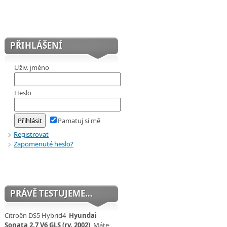
PŘIHLÁŠENÍ
Uživ. jméno
Heslo
Pamatuj si mě
Registrovat
Zapomenuté heslo?
PRÁVĚ TESTUJEME…
Citroën DS5 Hybrid4
Hyundai
Sonata 2,7 V6 GLS (rv. 2002)
Máte