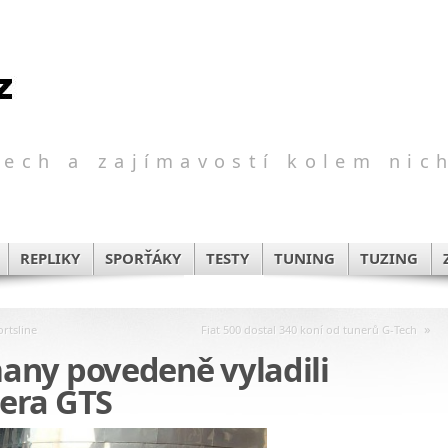
ech a zajímavostí kolem nic
REPLIKY
SPORŤÁKY
TESTY
TUNING
TUZING
»
rtsline
Fiat 500 dostal 340 koní od tunerů G-Tech
ny povedeně vyladili
era GTS