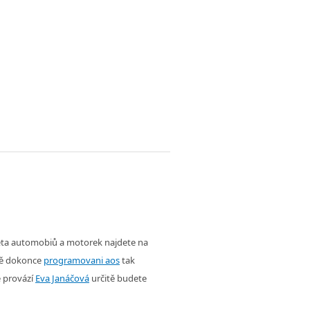
věta automobiů a motorek najdete na
ě dokonce
programovani aos
tak
é provází
Eva Janáčová
určitě budete