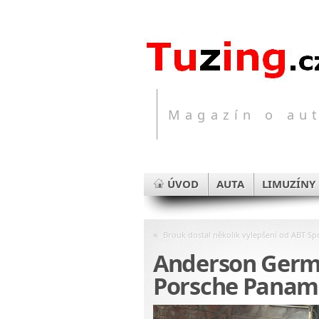
Magazín o aut
ÚVOD
AUTA
LIMUZÍNY
«
Brouk dostal několik vylepšení od ABT Spo
Anderson Germa
Porsche Panam