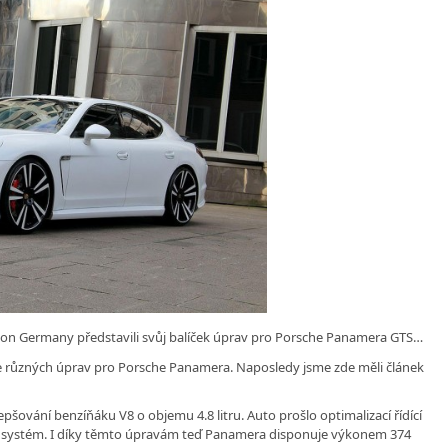
son Germany představili svůj balíček úprav pro Porsche Panamera GTS…
ce různých úprav pro Porsche Panamera. Naposledy jsme zde měli článek
pšování benzíňáku V8 o objemu 4.8 litru. Auto prošlo optimalizací řídící
ý systém. I díky těmto úpravám teď Panamera disponuje výkonem 374