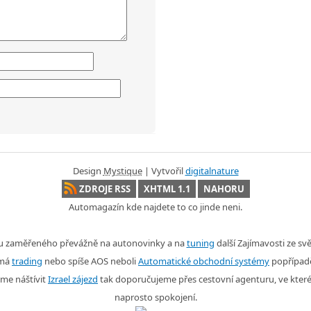
Design
Mystique
| Vytvořil
digitalnature
ZDROJE RSS
XHTML 1.1
NAHORU
Automagazín kde najdete to co jinde neni.
nu zaměřeného převážně na autonovinky a na
tuning
další Zajímavosti ze s
ímá
trading
nebo spíše AOS neboli
Automatické obchodní systémy
popřípad
me náštívit
Izrael zájezd
tak doporučujeme přes cestovní agenturu, ve kter
naprosto spokojení.