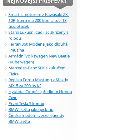
NEJNOVĚJŠÍ PŘÍSPĚVKY
Smart s motorem z Kawasaki ZX-
10R, která má 200 koní a točí 13
tisíc otáček
Starší Luxusní Cadillac zkřížený s
rolbou
Ferrari 360 Modena jako dlouhá
limuzína
Armádní Volkswagen New Beetle
(Kübelwagen)
Mercedes-Benz SLK s kukučem
Civicu
Replika Fordu Mustang z Mazdy
MX-5 za 200 tis Kč
Hyundai Coupé s předkem Honda
Civic
První Tesla S kombi
BMW Isetta jako pick-up
Činská moderní verze legendy
BMW Isetta