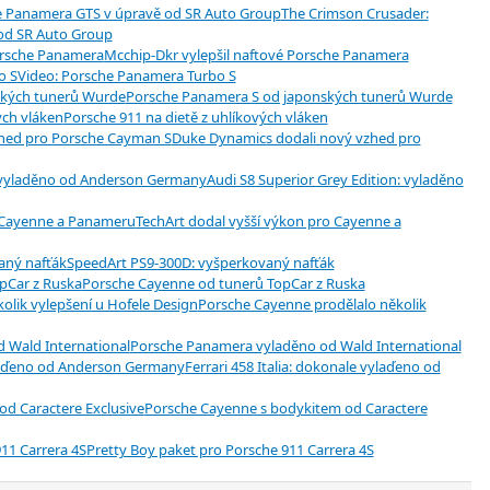
The Crimson Crusader:
od SR Auto Group
Mcchip-Dkr vylepšil naftové Porsche Panamera
Video: Porsche Panamera Turbo S
Porsche Panamera S od japonských tunerů Wurde
Porsche 911 na dietě z uhlíkových vláken
Duke Dynamics dodali nový vzhed pro
Audi S8 Superior Grey Edition: vyladěno
TechArt dodal vyšší výkon pro Cayenne a
SpeedArt PS9-300D: vyšperkovaný nafťák
Porsche Cayenne od tunerů TopCar z Ruska
Porsche Cayenne prodělalo několik
Porsche Panamera vyladěno od Wald International
Ferrari 458 Italia: dokonale vylaďeno od
Porsche Cayenne s bodykitem od Caractere
Pretty Boy paket pro Porsche 911 Carrera 4S