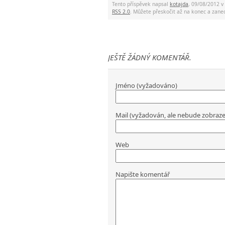
Tento příspěvek napsal
kotajda
, 09/08/2012 v
RSS 2.0
. Můžete přeskočit až na konec a za
JEŠTĚ ŽÁDNÝ KOMENTÁŘ.
Jméno (vyžadováno)
Mail (vyžadován, ale nebude zobraz
Web
Napište komentář