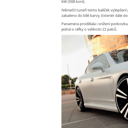
kW (508 koní).
Němečtí tuneři tento balíček vylepšení 
zabaleno do bílé barvy. Exteriér dále d
Panamera prodělala i snížení podvozku o
jedná o ráfky o velikosti 22 palců.