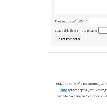
Prosím opište "fb054f":
Leave this field empty please:
Právě se nacházíte na automagazí
auto
zpravodajstvi. Jestli vás zaj
naštivte zmíněné weby. Doporučuje