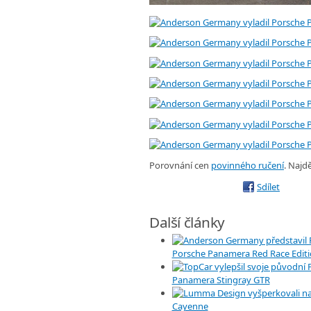
Porovnání cen
povinného ručení
. Najd
Sdílet
Další články
Porsche Panamera Red Race Edit
Panamera Stingray GTR
Cayenne