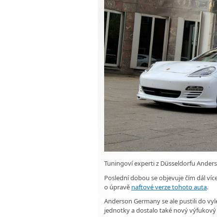
Tuningoví experti z Düsseldorfu Ander
Poslední dobou se objevuje čím dál ví
o úpravě
naftové verze tohoto auta
.
Anderson Germany se ale pustili do vyle
jednotky a dostalo také nový výfukov