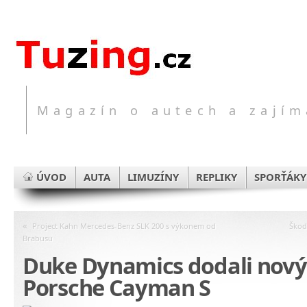
Magazín o autech a zajím
ÚVOD
AUTA
LIMUZÍNY
REPLIKY
SPORŤÁKY
«
Project Kahn Mercedes-Benz SLK 200 s výkonem od
Škod
Brabusu
Duke Dynamics dodali nový
Porsche Cayman S