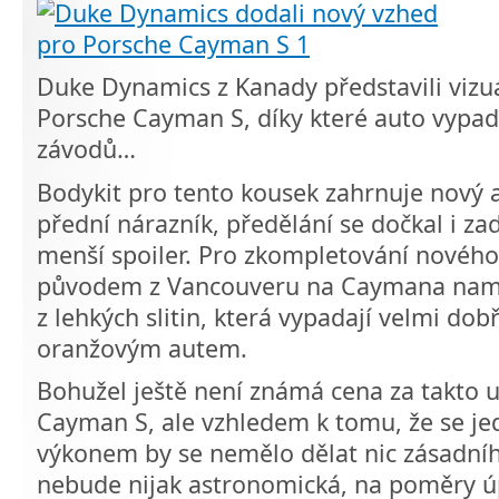
Duke Dynamics z Kanady představili vizuá
Porsche Cayman S, díky které auto vypadá
závodů…
Bodykit pro tento kousek zahrnuje nový a
přední nárazník, předělání se dočkal i za
menší spoiler. Pro zkompletování nového
původem z Vancouveru na Caymana namon
z lehkých slitin, která vypadají velmi dob
oranžovým autem.
Bohužel ještě není známá cena za takto 
Cayman S, ale vzhledem k tomu, že se je
výkonem by se nemělo dělat nic zásadníh
nebude nijak astronomická, na poměry 