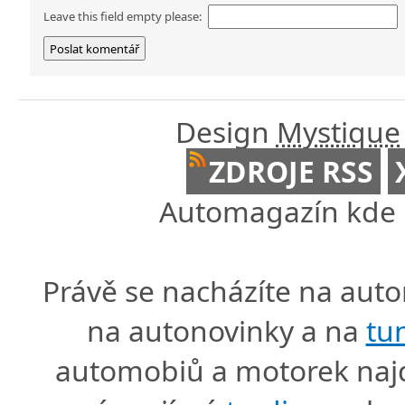
Leave this field empty please:
Design
Mystique
ZDROJE RSS
Automagazín kde n
Právě se nacházíte na au
na autonovinky a na
tu
automobiů a motorek naj