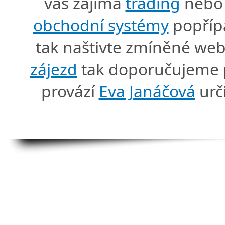
vás zajímá
trading
nebo 
obchodní systémy
popříp
tak naštivte zmíněné we
zájezd
tak doporučujeme p
provází
Eva Janáčová
urč