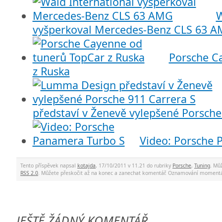
W
vyšperkoval Mercedes-Benz CLS 63 
Porsche C
z Ruska
představí v Ženevě vylepšené Porsche
Video: Porsche 
Tento příspěvek napsal
kotajda
, 17/10/2011 v 11.21 do rubriky
Porsche
,
Tuning
. Mů
RSS 2.0
. Můžete přeskočit až na konec a zanechat komentář. Oznamování momentá
JEŠTĚ ŽÁDNÝ KOMENTÁŘ.