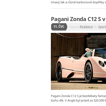
tmavý lak a různé karbonové doplňky vů
Pagani Zonda C12 S v
11. ČVC
Napsal
Redakce
do
Spor
Pagani Zonda C12 S je bezdebaty fantast
bohu dík. V Anglii byl právě za 320.500