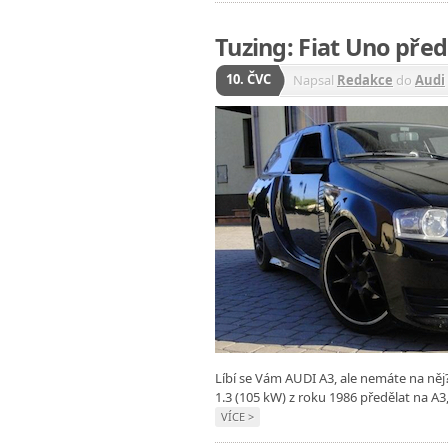
Tuzing: Fiat Uno pře
10. ČVC
Napsal
Redakce
do
Audi
Líbí se Vám AUDI A3, ale nemáte na ně
1.3 (105 kW) z roku 1986 předělat na A
VÍCE >