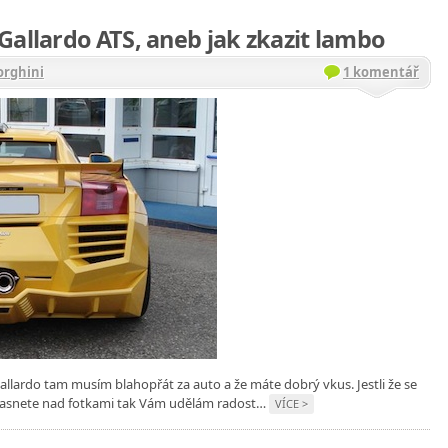
Gallardo ATS, aneb jak zkazit lambo
rghini
1 komentář
allardo tam musím blahopřát za auto a že máte dobrý vkus. Jestli že se
a žasnete nad fotkami tak Vám udělám radost…
VÍCE >