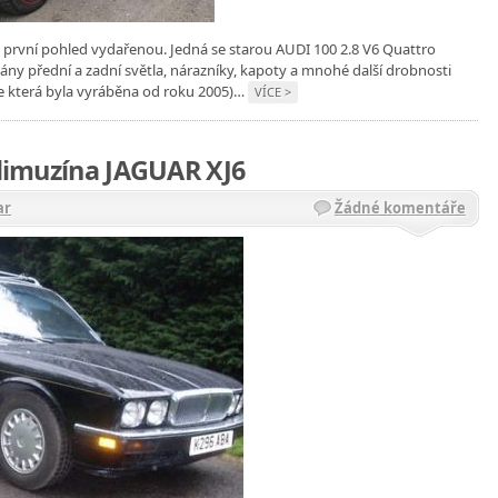
na první pohled vydařenou. Jedná se starou AUDI 100 2.8 V6 Quattro
ny přední a zadní světla, nárazníky, kapoty a mnohé další drobnosti
ze která byla vyráběna od roku 2005)…
VÍCE >
 limuzína JAGUAR XJ6
ar
Žádné komentáře