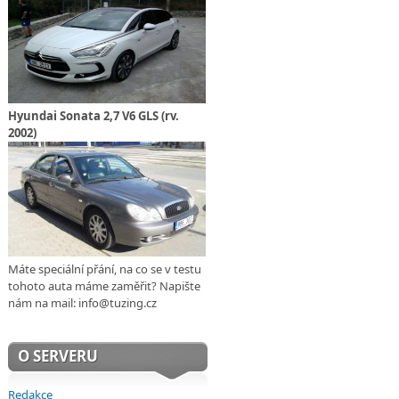
Hyundai Sonata 2,7 V6 GLS (rv.
2002)
Máte speciální přání, na co se v testu
tohoto auta máme zaměřit? Napište
nám na mail: info@tuzing.cz
O SERVERU
Redakce