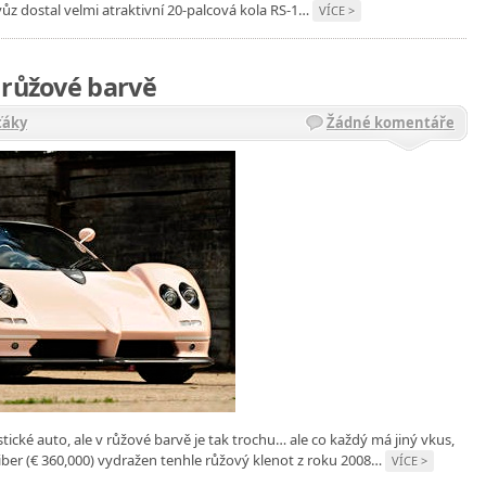
z dostal velmi atraktivní 20-palcová kola RS-1…
VÍCE >
 růžové barvě
ťáky
Žádné komentáře
ické auto, ale v růžové barvě je tak trochu… ale co každý má jiný vkus,
 liber (€ 360,000) vydražen tenhle růžový klenot z roku 2008…
VÍCE >