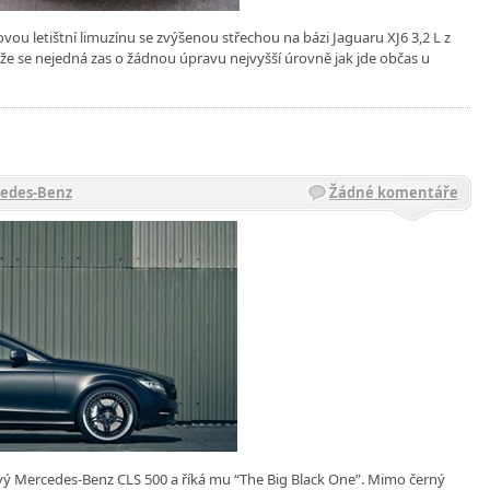
ou letištní limuzínu se zvýšenou střechou na bázi Jaguaru XJ6 3,2 L z
 že se nejedná zas o žádnou úpravu nejvyšší úrovně jak jde občas u
edes-Benz
Žádné komentáře
vý Mercedes-Benz CLS 500 a říká mu “The Big Black One”. Mimo černý