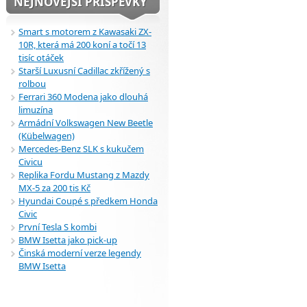
NEJNOVĚJŠÍ PŘÍSPĚVKY
Smart s motorem z Kawasaki ZX-
10R, která má 200 koní a točí 13
tisíc otáček
Starší Luxusní Cadillac zkřížený s
rolbou
Ferrari 360 Modena jako dlouhá
limuzína
Armádní Volkswagen New Beetle
(Kübelwagen)
Mercedes-Benz SLK s kukučem
Civicu
Replika Fordu Mustang z Mazdy
MX-5 za 200 tis Kč
Hyundai Coupé s předkem Honda
Civic
První Tesla S kombi
BMW Isetta jako pick-up
Činská moderní verze legendy
BMW Isetta