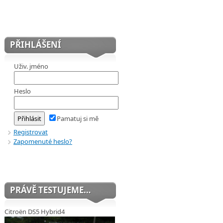
PŘIHLÁŠENÍ
Uživ. jméno
Heslo
Pamatuj si mě
Registrovat
Zapomenuté heslo?
PRÁVĚ TESTUJEME…
Citroën DS5 Hybrid4