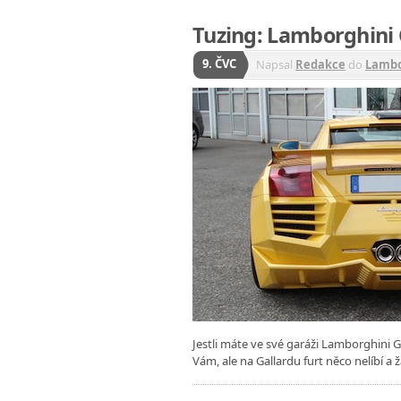
Tuzing: Lamborghini 
9. ČVC
Napsal
Redakce
do
Lambo
Jestli máte ve své garáži Lamborghini G
Vám, ale na Gallardu furt něco nelíbí 