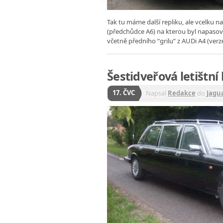
Tak tu máme další repliku, ale vcelku 
(předchůdce A6) na kterou byl napasová
včetně předního “grilu” z AUDi A4 (ver
Šestidveřová letištní
17. ČVC
Napsal
Redakce
do
Jagu