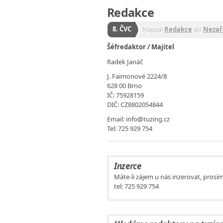
Redakce
8. ČVC
Napsal
Redakce
do
Nezař
Šéfredaktor / Majitel
Radek Janáč
J. Faimonové 2224/8
628 00 Brno
IČ: 75928159
DIČ: CZ8802054844
Email: info@tuzing.cz
Tel: 725 929 754
Inzerce
Máte-li zájem u nás inzerovat, prosím
tel: 725 929 754