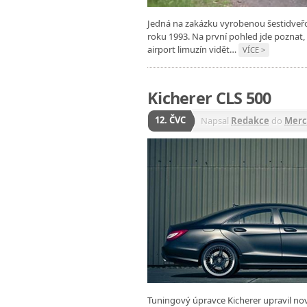
Jedná na zakázku vyrobenou šestidveřov
roku 1993. Na první pohled jde poznat,
airport limuzín vidět…
VÍCE >
Kicherer CLS 500
12. ČVC
Napsal
Redakce
do
Merc
Tuningový úpravce Kicherer upravil no