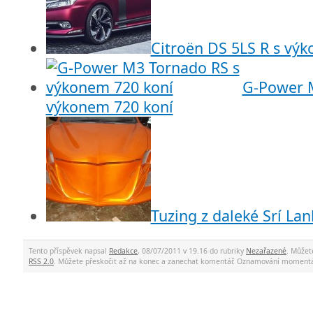
Citroën DS 5LS R s vý
G-Power 
výkonem 720 koní
Tuzing z daleké Srí Lan
Tento příspěvek napsal
Redakce
, 08/07/2011 v 19.16 do rubriky
Nezařazené
. Můžet
RSS 2.0
. Můžete přeskočit až na konec a zanechat komentář. Oznamování momentá