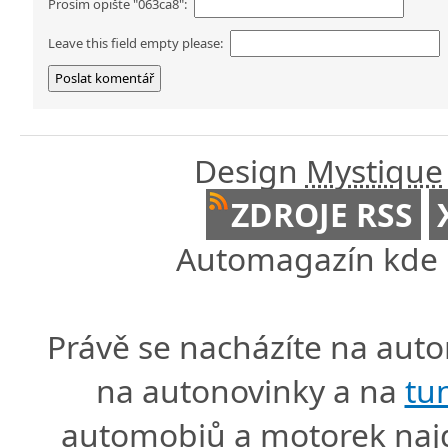
Prosím opište "063ca8":
Leave this field empty please:
Design
Mystique
ZDROJE RSS
Automagazín kde n
Právě se nacházíte na au
na autonovinky a na
tu
automobiů a motorek naj