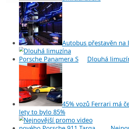
Autobus přestavěn na 
Dlouhá limuzí
45% vozů Ferrari má č
lety to bylo 85%
Nejno