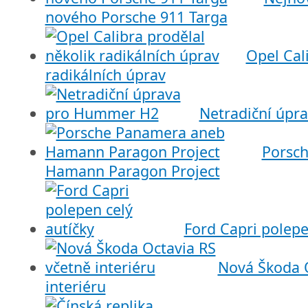
nového Porsche 911 Targa
Opel Cal
radikálních úprav
Netradiční úp
Porsc
Hamann Paragon Project
Ford Capri polepe
Nová Škoda O
interiéru