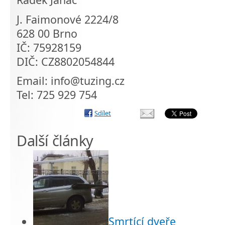
J. Faimonové 2224/8
628 00 Brno
IČ: 75928159
DIČ: CZ8802054844
Email: info@tuzing.cz
Tel: 725 929 754
Sdílet
Další články
Smrtící dveře