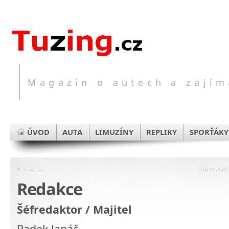
Magazín o autech a zajím
ÚVOD
AUTA
LIMUZÍNY
REPLIKY
SPORŤÁKY
«
Inzerce
Tuzing: Lam
Redakce
Šéfredaktor / Majitel
Radek Janáč