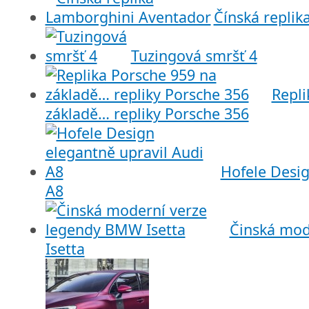
Čínská repli
Tuzingová smršť 4
Repli
základě… repliky Porsche 356
Hofele Desig
A8
Činská mod
Isetta