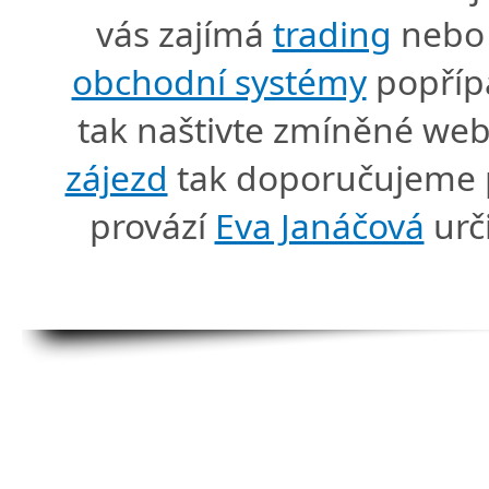
vás zajímá
trading
nebo 
obchodní systémy
popříp
tak naštivte zmíněné we
zájezd
tak doporučujeme p
provází
Eva Janáčová
urč