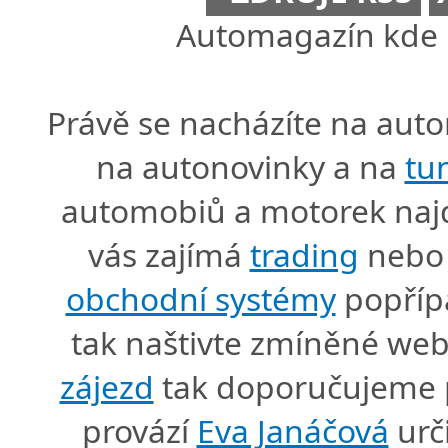
Automagazín kde n
Právě se nacházíte na au
na autonovinky a na
tu
automobiů a motorek naj
vás zajímá
trading
nebo 
obchodní systémy
popříp
tak naštivte zmíněné we
zájezd
tak doporučujeme p
provází
Eva Janáčová
urč