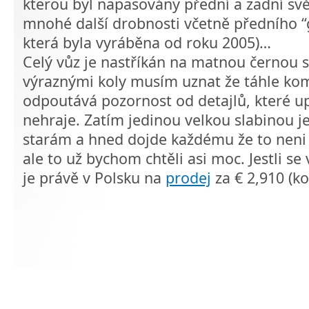
kterou byl napasovány přední a zadní svě
mnohé další drobnosti včetně předního “g
která byla vyráběna od roku 2005)…
Celý vůz je nastříkán na matnou černou 
výraznými koly musím uznat že táhle kom
odpoutává pozornost od detajlů, které u
nehraje. Zatím jedinou velkou slabinou je 
starám a hned dojde každému že to neni p
ale to už bychom chtěli asi moc. Jestli se 
je právě v Polsku na
prodej
za € 2,910 (ko