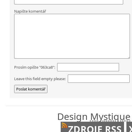
Napište komentář
Prosím opište "063ca8":
Leave this field empty please:
Design
Mystique
ZDROJE RSS