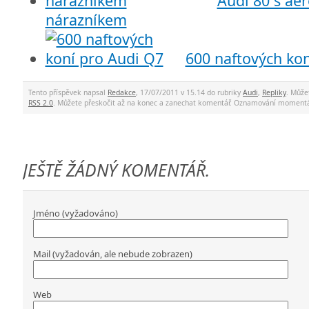
Audi 80 s a
nárazníkem
600 naftových ko
Tento příspěvek napsal
Redakce
, 17/07/2011 v 15.14 do rubriky
Audi
,
Repliky
. Může
RSS 2.0
. Můžete přeskočit až na konec a zanechat komentář. Oznamování momentá
JEŠTĚ ŽÁDNÝ KOMENTÁŘ.
Jméno (vyžadováno)
Mail (vyžadován, ale nebude zobrazen)
Web