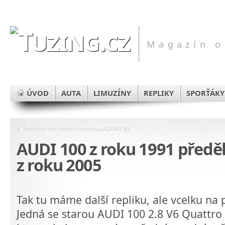
Magazín o
ÚVOD
AUTA
LIMUZÍNY
REPLIKY
SPORŤÁKY
«
Šestidveřová letištní limuzína JAGUAR XJ6
AUDI 100 z roku 1991 předě
z roku 2005
Tak tu máme další repliku, ale vcelku na
Jedná se starou AUDI 100 2.8 V6 Quattro