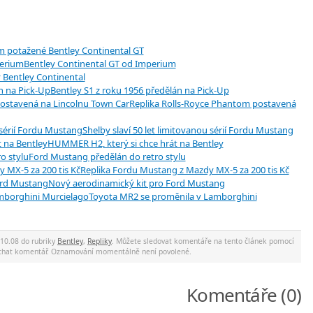
 potažené Bentley Continental GT
Bentley Continental GT od Imperium
 Bentley Continental
Bentley S1 z roku 1956 předělán na Pick-Up
Replika Rolls-Royce Phantom postavená
Shelby slaví 50 let limitovanou sérií Fordu Mustang
HUMMER H2, který si chce hrát na Bentley
Ford Mustang předělán do retro stylu
Replika Fordu Mustang z Mazdy MX-5 za 200 tis Kč
Nový aerodinamický kit pro Ford Mustang
Toyota MR2 se proměnila v Lamborghini
 10.08 do rubriky
Bentley
,
Repliky
. Můžete sledovat komentáře na tento článek pomocí
nechat komentář. Oznamování momentálně není povolené.
Komentáře (0)