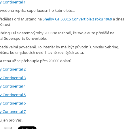
povedená replika superluxusního kabrioletu…
 předělat Ford Mustang na
Shelby GT 500CS Convertible z roku 1969
a dnes
žitost.
ebring LXi s datem výroby 2003 se rozhodl, že svoje auto předělá na
al Supersports Convertible.
ypadá velmi povedeně. To interiér by měl být původní Chrysler Sebring,
většina kolemjdoucích uvidí hlavně zevnějšek auta.
 a cena už se přehoupla přes 20 000 dolarů.
u jen pro Vás.