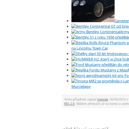
Sametem
Army
na Lincolnu Town Car
Murcielago
Tento příspěvek napsal
kotajda
, 06/06/2012 v
RSS 2.0
. Můžete přeskočit až na konec a za