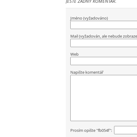
JEŠTĚ ŽÁDNÝ KOMENTÁŘ.
Jméno (vyžadováno)
Mail (vyžadován, ale nebude zobraz
Web
Napište komentář
Prosím opište "fb054f":