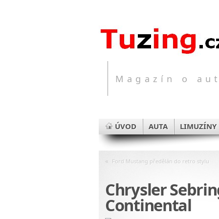
Magazín o aut
ÚVOD
AUTA
LIMUZÍNY
«
Ford Mustang předělán do retro stylu
Chrysler Sebrin
Continental