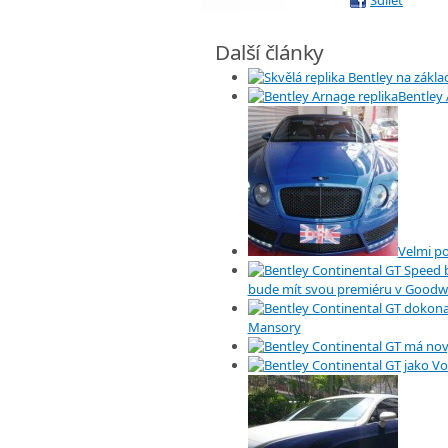
Sdílet
Další články
Bentley 
Velmi p
bude mít svou premiéru v Good
Mansory