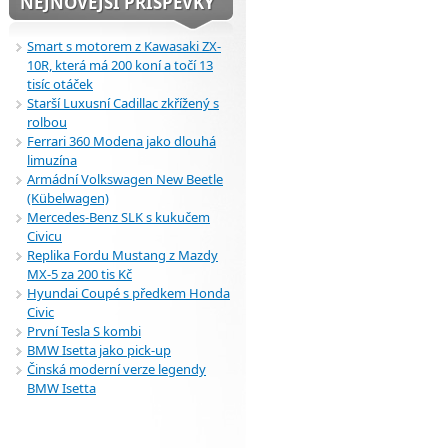
NEJNOVĚJŠÍ PŘÍSPĚVKY
Smart s motorem z Kawasaki ZX-
10R, která má 200 koní a točí 13
tisíc otáček
Starší Luxusní Cadillac zkřížený s
rolbou
Ferrari 360 Modena jako dlouhá
limuzína
Armádní Volkswagen New Beetle
(Kübelwagen)
Mercedes-Benz SLK s kukučem
Civicu
Replika Fordu Mustang z Mazdy
MX-5 za 200 tis Kč
Hyundai Coupé s předkem Honda
Civic
První Tesla S kombi
BMW Isetta jako pick-up
Činská moderní verze legendy
BMW Isetta