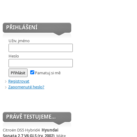
PŘIHLÁŠENÍ
Uživ. jméno
Heslo
Pamatuj si mě
Registrovat
Zapomenuté heslo?
PRÁVĚ TESTUJEME…
Citroën DS5 Hybrid4
Hyundai
Sonata 2,7 V6 GLS (rv. 2002)
Máte