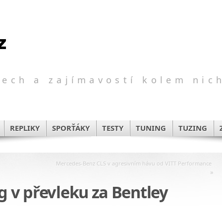
ech a zajímavostí kolem nic
REPLIKY
SPORŤÁKY
TESTY
TUNING
TUZING
Mercedes-Benz CLS v agresivním hávu od VITT Performance
»
g v převleku za Bentley