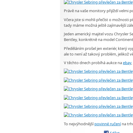
Právě na vaše monitory přijíždí velmi 
Včera jste si mohli přečíst o možnosti
tady máme možná ještě zajímavější zále
Jeden americký majitel vozu Chrysler S
Bentley, konkrétně na model Continent
Předěláním prošel jen exteriér, který v
ale to není až takový problém, jelikož 
V těchto dnech probíhá aukce na
ebay
,
To nejvýhodnější
povinné ručení
na trh