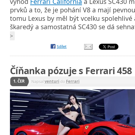
výhod
Ferrari California
a Lexus SC430 ma
prvků a to, že je pohání V8 a mají pevnou
tomu Lexus by měl být vcelku spolehlivé a
škaredý a samostatná SC430 se dá sehnat
>
Sdílet
Číňanka pózuje s Ferrari 458
1. ČER
Napsal
venturi
do
Ferrari