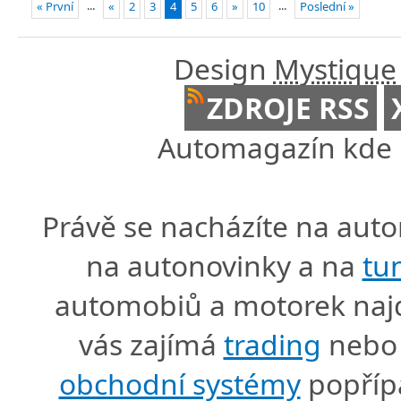
...
...
« První
«
2
3
4
5
6
»
10
Poslední »
Design
Mystique
ZDROJE RSS
Automagazín kde n
Právě se nacházíte na au
na autonovinky a na
tu
automobiů a motorek naj
vás zajímá
trading
nebo 
obchodní systémy
popříp