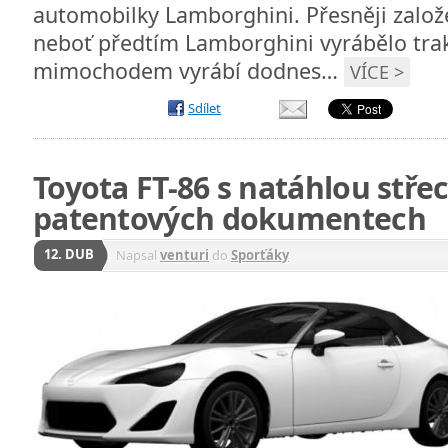
automobilky Lamborghini. Přesněji založ
neboť předtím Lamborghini vyrábělo trak
mimochodem vyrábí dodnes…
VÍCE >
Sdílet
Toyota FT-86 s natáhlou stře
patentových dokumentech
12. DUB
Napsal
venturi
do
Sporťáky