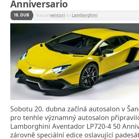
Anniversario
18. DUB
Napsal
venturi
do
Lamborghini
Sobotu 20. dubna začíná autosalon v Šan
pro tenhle významný autosalon připravi
Lamborghini Aventador LP720-4 50 Annive
zárovně speciální edice oslavující padesát