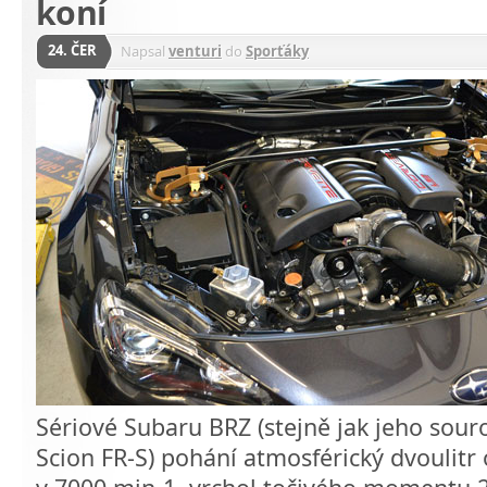
koní
24. ČER
Napsal
venturi
do
Sporťáky
Sériové Subaru BRZ (stejně jak jeho sou
Scion FR-S) pohání atmosférický dvoulitr