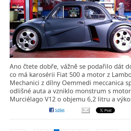
Ano čtete dobře, vážně se podařilo dát
co má karosérii Fiat 500 a motor z Lamb
Mechanici z dílny Oemmedi meccanica spo
odlišné auta a vzniklo monstrum s mot
Murciélago V12 o objemu 6,2 litru a výk
Sdílet