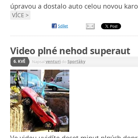
úpravou a dostalo auto celou novou karos
VÍCE >
Sdílet
Video plné nehod superaut
6. KVĚ
Napsal
venturi
do
Sporťáky
Ve videu uvidíte deset minut plných dop