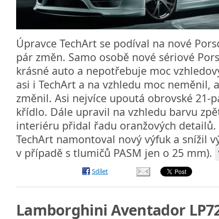
Úpravce TechArt se podíval na nové Por
pár změn. Samo osobě nové sériové Pors
krásné auto a nepotřebuje moc vzhledov
asi i TechArt a na vzhledu moc neměnil, a
změnil. Asi nejvíce upoutá obrovské 21-p
křídlo. Dále upravil na vzhledu barvu zpě
interiéru přidal řadu oranžových detailů.
TechArt namontoval nový výfuk a snížil 
v případě s tlumičů PASM jen o 25 mm).
Sdílet
Lamborghini Aventador LP72