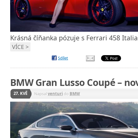
Krásná číňanka pózuje s Ferrari 458 Itali
VÍCE >
Sdílet
BMW Gran Lusso Coupé – no
27. KVĚ
Napsal
venturi
do
BMW