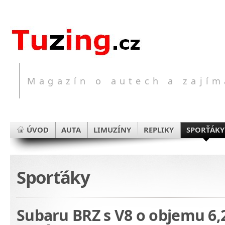
Magazín o autech a zajím
ÚVOD
AUTA
LIMUZÍNY
REPLIKY
SPORŤÁKY
Sporťáky
Subaru BRZ s V8 o objemu 6,