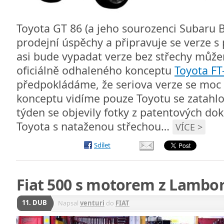
Toyota GT 86 (a jeho sourozenci Subaru BR
prodejní úspěchy a připravuje se verze s 
asi bude vypadat verze bez střechy můž
oficiálně odhaleného konceptu
Toyota FT
předpokládáme, že seriova verze se moc s
konceptu vidíme pouze Toyotu se zatahlo
týden se objevily fotky z patentových d
Toyota s nataženou střechou…
VÍCE >
Sdílet
Fiat 500 s motorem z Lambor
11. DUB
Napsal
venturi
do
FIAT