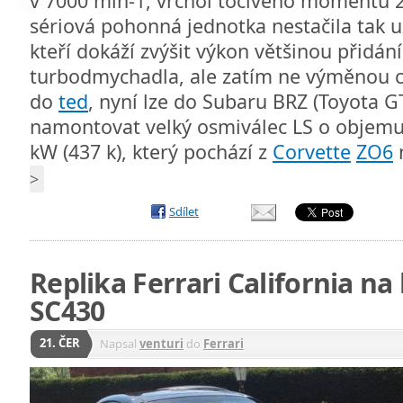
v 7000 min-1, vrchol točivého momentu
sériová pohonná jednotka nestačila tak u
kteří dokáží zvýšit výkon většinou přid
turbodmychadla, ale zatím ne výměnou c
do
ted
, nyní lze do Subaru BRZ (Toyota G
namontovat velký osmiválec LS o objemu 
kW (437 k), který pochází z
Corvette
ZO6
>
Sdílet
Replika Ferrari California na
SC430
21. ČER
Napsal
venturi
do
Ferrari