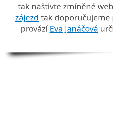
tak naštivte zmíněné we
zájezd
tak doporučujeme p
provází
Eva Janáčová
urč