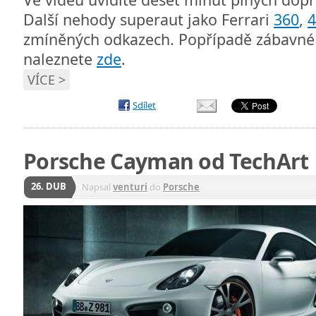
Další nehody superaut jako Ferrari
360
,
4
zmíněných odkazech. Popřípadě zábavné 
naleznete
zde
.
VÍCE >
Sdílet
Porsche Cayman od TechArt
26. DUB
Napsal
venturi
do
Porsche