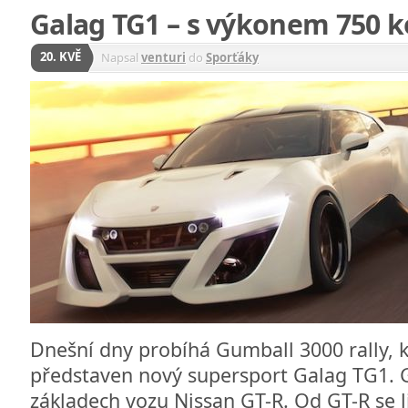
Galag TG1 – s výkonem 750 k
20. KVĚ
Napsal
venturi
do
Sporťáky
Dnešní dny probíhá Gumball 3000 rally, k
představen nový supersport Galag TG1. 
základech vozu Nissan GT-R. Od GT-R se l