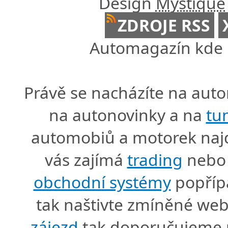
Design
Mystique
ZDROJE RSS
Automagazín kde n
Právě se nacházíte na au
na autonovinky a na
tu
automobiů a motorek naj
vás zajímá
trading
nebo 
obchodní systémy
popříp
tak naštivte zmíněné we
zájezd
tak doporučujeme p