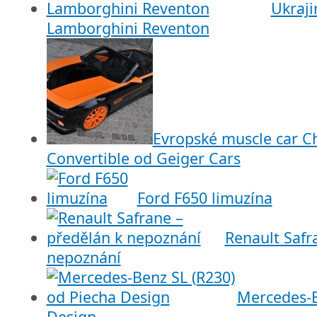
Ukraji
Lamborghini Reventon
Evropské muscle car C
Convertible od Geiger Cars
Ford F650 limuzína
Renault Safr
nepoznání
Mercedes-B
Design