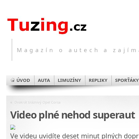
Magazín o autech a zajím
ÚVOD
AUTA
LIMUZÍNY
REPLIKY
SPORŤÁKY
«
Dvakrát bláznivý Opel Corsa
Video plné nehod superaut
Ve videu uvidíte deset minut plných dop