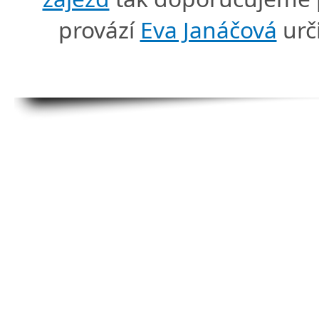
provází
Eva Janáčová
urč