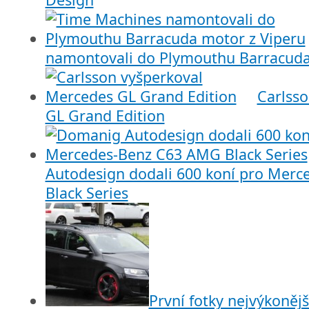
namontovali do Plymouthu Barracuda
Carlss
GL Grand Edition
Autodesign dodali 600 koní pro Mer
Black Series
První fotky nejvýkonějš