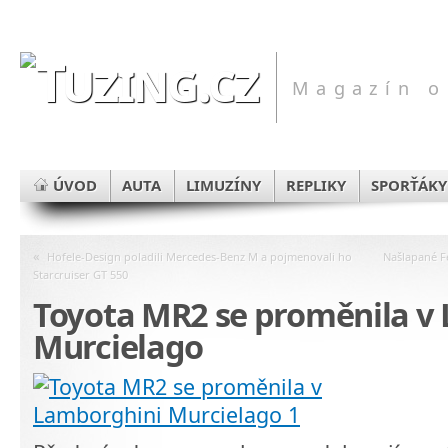
Magazín o
ÚVOD
AUTA
LIMUZÍNY
REPLIKY
SPORŤÁKY
«
Hofele-Design poladili Mercedes-Benz M a pojmenovali ho
Našlapané F
Starcruiser GT 550
Toyota MR2 se proměnila v
Murcielago