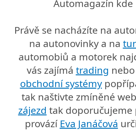
Automagazín kde n
Právě se nacházíte na au
na autonovinky a na
tu
automobiů a motorek naj
vás zajímá
trading
nebo 
obchodní systémy
popříp
tak naštivte zmíněné we
zájezd
tak doporučujeme p
provází
Eva Janáčová
urč