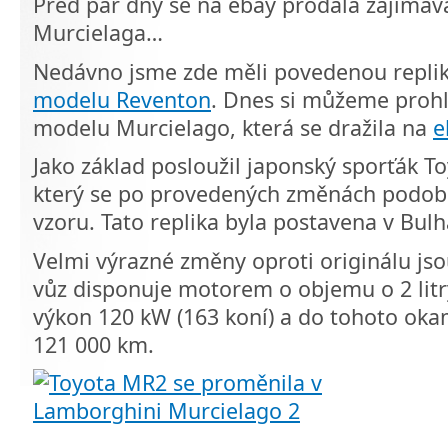
Před pár dny se na ebay prodala zajímav
Murcielaga…
Nedávno jsme zde měli povedenou repli
modelu Reventon
. Dnes si můžeme prohl
modelu Murcielago, která se dražila na
e
Jako základ posloužil japonský sporťák T
který se po provedených změnách podob
vzoru. Tato replika byla postavena v Bulh
Velmi výrazné změny oproti originálu js
vůz disponuje motorem o objemu o 2 litr
výkon 120 kW (163 koní) a do tohoto oka
121 000 km.