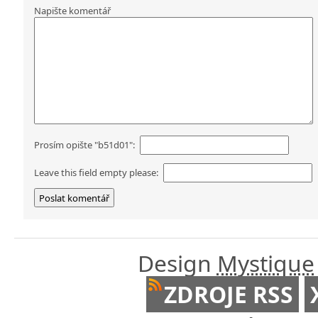
Napište komentář
Prosím opište "b51d01":
Leave this field empty please:
Design
Mystique
ZDROJE RSS